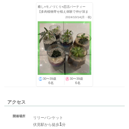
癒し×モノづくり×恋活パーティー
【多肉植物寄せ植え体験で仲が深ま
る♡】
2024/10/14(月・祝)
30〜39歳
30〜39歳
6名
6名
アクセス
開催場所
リリーバンケット
1
伏見駅から徒歩
分