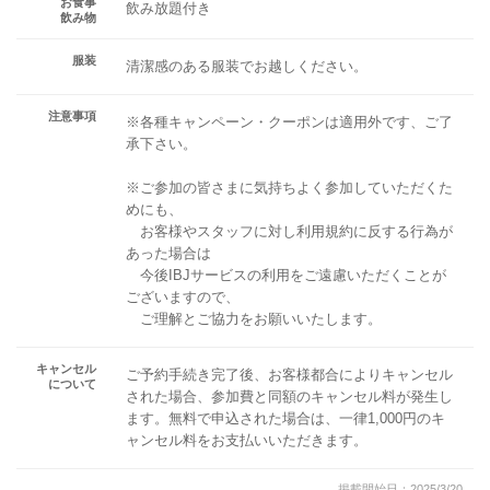
お食事
飲み放題付き
飲み物
服装
清潔感のある服装でお越しください。
注意事項
※各種キャンペーン・クーポンは適用外です、ご了
承下さい。
※ご参加の皆さまに気持ちよく参加していただくた
めにも、
お客様やスタッフに対し利用規約に反する行為が
あった場合は
今後IBJサービスの利用をご遠慮いただくことが
ございますので、
ご理解とご協力をお願いいたします。
キャンセル
ご予約手続き完了後、お客様都合によりキャンセル
について
された場合、参加費と同額のキャンセル料が発生し
ます。無料で申込された場合は、一律1,000円のキ
ャンセル料をお支払いいただきます。
掲載開始日：2025/3/20