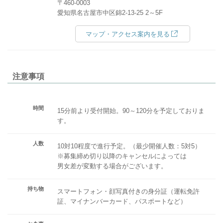
〒460-0003
愛知県名古屋市中区錦2-13-25 2～5F
マップ・アクセス案内を見る
注意事項
時間
15分前より受付開始。90～120分を予定しておりま
す。
人数
10対10程度で進行予定。（最少開催人数：5対5）
※募集締め切り以降のキャンセルによっては
男女差が変動する場合がございます。
持ち物
スマートフォン・顔写真付きの身分証（運転免許
証、マイナンバーカード、パスポートなど）