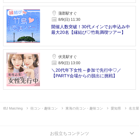
蒲郡駅すぐ
8/9(日) 11:30
開催人数突破！30代メインでお申込み中
最大20名【縁結び♡竹島満喫ツアー】
伏見駅すぐ
8/9(日) 13:00
＼20代年下女性～参加で先行中♡／
【PARTY会場からの脱出に挑戦】
IBJ Matching
街コン・趣味コン
東海の街コン・趣味コン
愛知県
名古屋
お役立ちコンテンツ