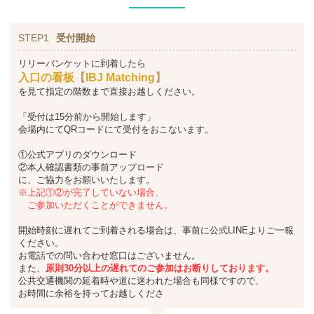
STEP1
受付開始
リリーバンケットに到着したら
入口の看板
【
IBJ Matching
】
を見て指定の階数まで直接お越しください。
「受付は15分前から開始します」
会場内にてQRコードにて受付をおこないます。
①公式アプリのダウンロード
②本人確認書類の事前アップロード
に、ご協力をお願いいたします。
※上記①②が完了していない場合、
ご参加いただくことができません。
開始時刻に遅れてご到着される場合は、事前に公式LINEよりご一報
ください。
お電話での問い合わせ窓口はございません。
また、
原則30分以上の遅れてのご参加はお断りしております。
公共交通機関の延着時や道に迷われた場合も同様ですので、
お時間に余裕を持ってお越しくださ