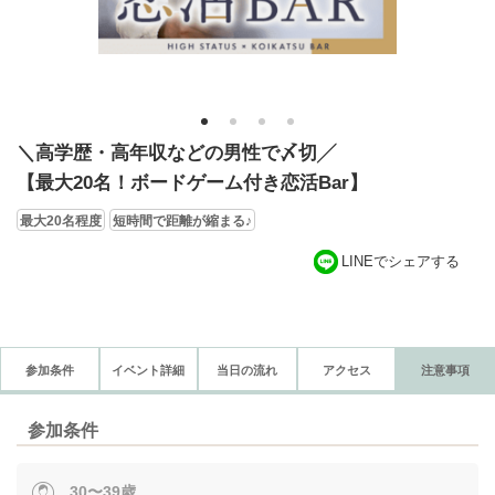
1
2
3
4
＼高学歴・高年収などの男性で〆切╱
【最大20名！ボードゲーム付き恋活Bar】
最大20名程度
短時間で距離が縮まる♪
LINEでシェアする
参加条件
イベント詳細
当日の流れ
アクセス
注意事項
参加条件
30〜39歳