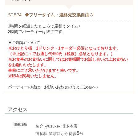
STEP4
◆フリータイム・連絡先交換自由♡
1時間を経過したところで席替えタイム♪
2時間でパーティーは終了です。
▼ご精算について
※おひとり様 1ドリンク・1オーダー必須となっております。
（※上記に＋でお通し代450円（税抜）必須となります。）
※お食事のお支払いに関してはお客様間でお話し合いの上お支払い
をお願いいたします。
事前にご了承いただけますと幸いです。
※IBJは関与いたしません。
パーティーの後は、お誘いあわせのうえ二次会へ♪
アクセス
開催場所
祐介 ‐yusuke‐ 博多本店
5
博多駅 筑紫口から徒歩
分