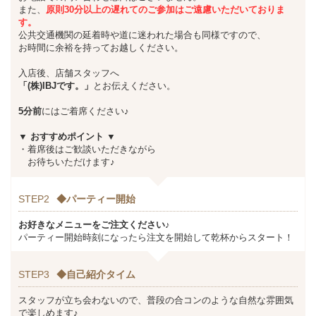
また、
原則30分以上の遅れてのご参加はご遠慮いただいておりま
す。
公共交通機関の延着時や道に迷われた場合も同様ですので、
お時間に余裕を持ってお越しください。
入店後、店舗スタッフへ
「(株)IBJです。」
とお伝えください。
5分前
にはご着席ください♪
▼ おすすめポイント
▼
・着席後はご歓談いただきながら
お待ちいただけます♪
STEP2
◆パーティー開始
お好きなメニューをご注文ください♪
パーティー開始時刻になったら注文を開始して乾杯からスタート！
STEP3
◆自己紹介タイム
スタッフが立ち会わないので、普段の合コンのような自然な雰囲気
で楽しめます♪