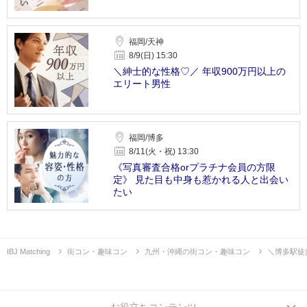
福岡/天神
8/9(日) 15:30
＼紳士的な性格♡／ 年収900万円以上の
エリート男性
福岡/博多
8/11(火・祝) 13:30
《写真審査合格orプラチナ会員の方限
定》 見た目も中身も惹かれる人と出会い
たい
IBJ Matching
街コン・趣味コン
九州・沖縄の街コン・趣味コン
＼博多駅徒