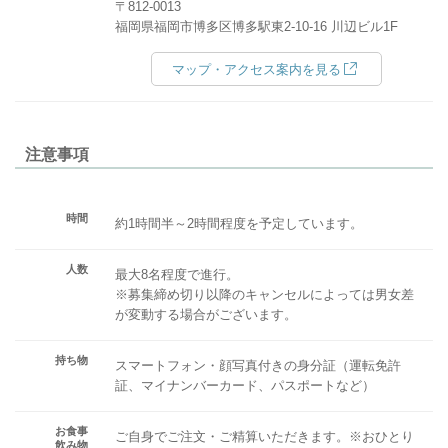
〒812-0013
福岡県福岡市博多区博多駅東2-10-16 川辺ビル1F
マップ・アクセス案内を見る
注意事項
時間
約1時間半～2時間程度を予定しています。
人数
最大8名程度で進行。
※募集締め切り以降のキャンセルによっては男女差
が変動する場合がございます。
持ち物
スマートフォン・顔写真付きの身分証（運転免許
証、マイナンバーカード、パスポートなど）
お食事
ご自身でご注文・ご精算いただきます。※おひとり
飲み物