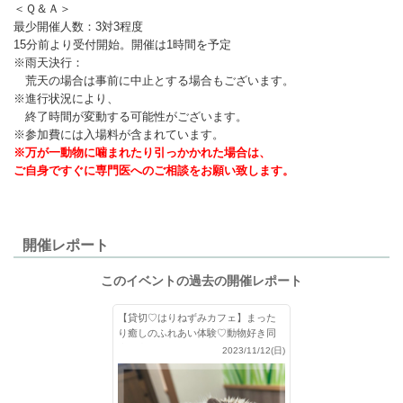
＜Ｑ＆Ａ＞
最少開催人数：3対3程度
15分前より受付開始。開催は1時間を予定
※雨天決行：
荒天の場合は事前に中止とする場合もございます。
※進行状況により、
終了時間が変動する可能性がございます。
※参加費には入場料が含まれています。
※万が一動物に噛まれたり引っかかれた場合は、
ご自身ですぐに専門医へのご相談をお願い致します。
開催レポート
このイベントの過去の開催レポート
【貸切♡はりねずみカフェ】まった
り癒しのふれあい体験♡動物好き同
士で出会う♪
2023/11/12(日)