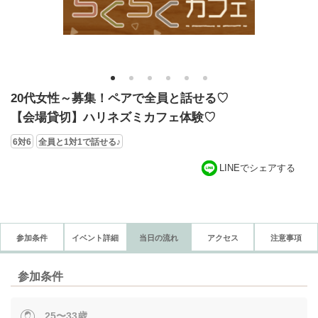
1
2
3
4
5
6
20代女性～募集！ペアで全員と話せる♡
【会場貸切】ハリネズミカフェ体験♡
6対6
全員と1対1で話せる♪
LINEでシェアする
参加条件
イベント詳細
当日の流れ
アクセス
注意事項
参加条件
25〜33歳