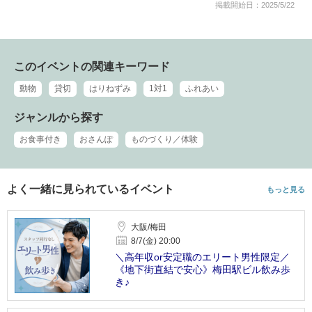
掲載開始日：2025/5/22
このイベントの関連キーワード
動物
貸切
はりねずみ
1対1
ふれあい
ジャンルから探す
お食事付き
おさんぽ
ものづくり／体験
よく一緒に見られているイベント
もっと見る
大阪/梅田
8/7(金) 20:00
＼高年収or安定職のエリート男性限定／
《地下街直結で安心》梅田駅ビル飲み歩
き♪