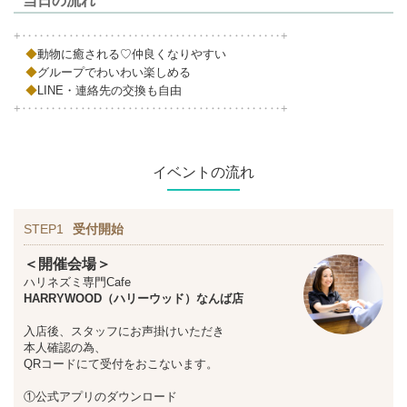
当日の流れ
+‥‥‥‥‥‥‥‥‥‥‥‥‥‥‥‥‥‥‥‥‥‥+
◆
動物に癒される♡仲良くなりやすい
◆
グループでわいわい楽しめる
◆
LINE・連絡先の交換も自由
+‥‥‥‥‥‥‥‥‥‥‥‥‥‥‥‥‥‥‥‥‥‥+
イベントの流れ
STEP1
受付開始
＜開催会場＞
ハリネズミ専門Cafe
HARRYWOOD（ハリーウッド）なんば店
入店後、スタッフにお声掛けいただき
本人確認の為、
QRコードにて受付をおこないます。
①公式アプリのダウンロード