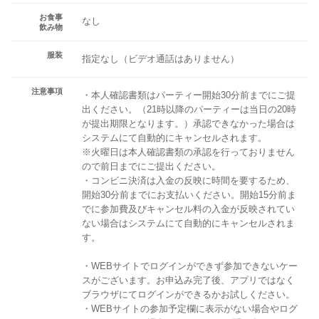
お食事
なし
飲み物
服装
指定なし（ビデオ通話はありません）
注意事項
・本人確認書類はパーティー開始30分前までにご提
出ください。（21時以降のパーティーは当日の20時
が提出期限となります。）承認できなかった場合は
システムにて自動的にキャンセルされます。
※火曜日は本人確認書類の承認を行っておりません
ので前日までにご提出ください。
・コンビニ決済は入金の反映に時間を要するため、
開始30分前までにお支払いください。開始15分前ま
でに参加費及びキャンセル料の入金が反映されてい
ない場合はシステムにて自動的にキャンセルされま
す。
・WEBサイトでログインができず参加できないケー
スがございます。お申込み完了後、アプリではなく
ブラウザにてログインができるかお試しください。
・WEBサイトの参加予定欄に表示がない場合やログ