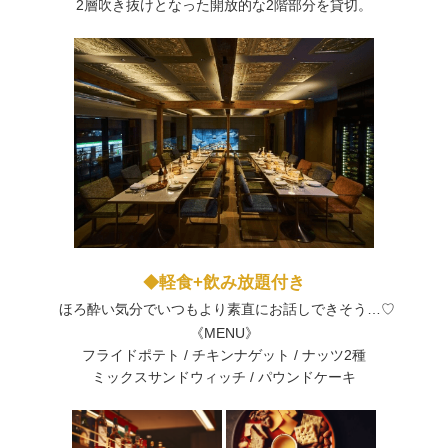
2層吹き抜けとなった開放的な2階部分を貸切。
軽食+飲み放題付き
◆
ほろ酔い気分でいつもより素直にお話しできそう…♡
《MENU》
フライドポテト / チキンナゲット / ナッツ2種
ミックスサンドウィッチ / パウンドケーキ