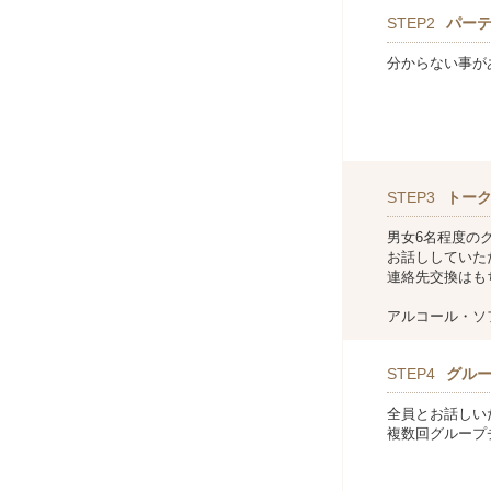
STEP2
パー
分からない事が
STEP3
トー
男女6名程度の
お話ししていた
連絡先交換はも
アルコール・ソ
STEP4
グル
全員とお話しい
複数回グループ