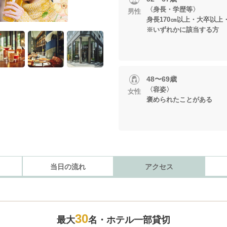
〈身長・学歴等〉
男性
身長170㎝以上・大卒以上
※いずれかに該当する方
48〜69歳
〈容姿〉
女性
褒められたことがある
当日の流れ
アクセス
30
最大
名・ホテル一部貸切