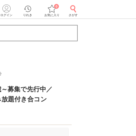
0
ログイン
りれき
お気に入り
さがす
分
歳～募集で先行中／
み放題付き合コン