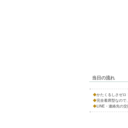
当日の流れ
+‥‥‥‥‥‥‥‥‥
◆
かたくるしさゼロ
◆
完全着席型
なので
◆
LINE・連絡先の
+‥‥‥‥‥‥‥‥‥