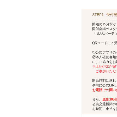
STEP1
受付
開始の15分前
開催会場のスタ
「IBJのパー
QRコードにて
①公式アプリの
②本人確認書類
に、ご協力をお
※上記①②が完
ご参加いただ
開始時刻に遅れ
事前に公式LIN
お
電話での問い
また、
原則30
公共交通機関の
お時間に余裕を