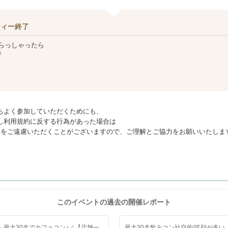
ティー終了
らっしゃったら
♡
ちよく参加していただくためにも、
し利用規約に反する行為があった場合は
利用をご遠慮いただくことがございますので、ご理解とご協力をお願いいたしま
このイベントの過去の開催レポート
＼最大30名でカフェコン♪／【店舗一
最大30名飲みコン社交的/笑顔が多い