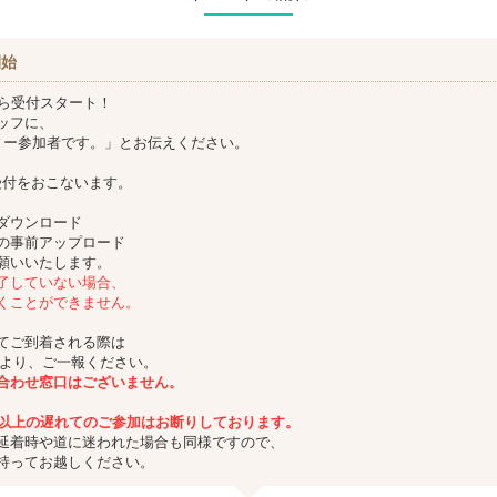
開始
から受付スタート！
ッフに、
ティー参加者です。」とお伝えください。
受付をおこないます。
ダウンロード
の事前アップロード
願いいたします。
了していない場合、
くことができません。
てご到着される際は
Eより、ご一報ください。
合わせ窓口はございません。
分以上の遅れてのご参加は
お断りしております。
延着時や道に迷われた場合も同様ですので、
持ってお越しください。