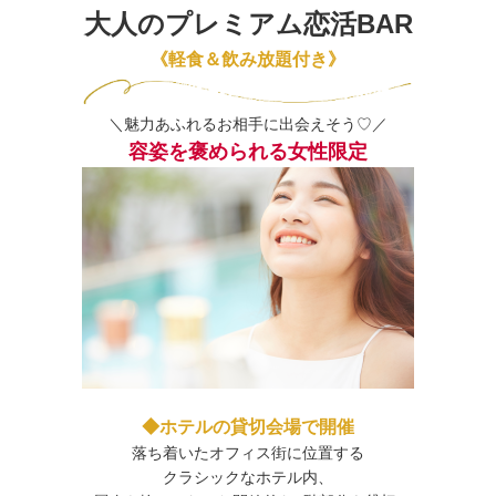
大人のプレミアム恋活BAR
《軽食＆飲み放題付き》
＼魅力あふれるお相手に出会えそう♡／
容姿を褒められる女性限定
◆ホテルの貸切会場で開催
落ち着いたオフィス街に位置する
クラシックなホテル内、