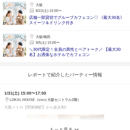
大阪
8/22(土) 15:00〜
店舗一部貸切でグループカフェコン♡ 《最大30名》
スイーツ＆ドリンク付き
大阪/梅田
9/5(土) 15:00〜
＼30代限定！全員の異性とペアトーク／ 【最大30
名】お洒落なホテルでカフェコン
レポートで紹介したパーティー情報
1/31(土) 15:00〜17:00
LOKAL HOUSE（voco 大阪セントラル2階）
大阪メトロ【肥後橋駅】から徒歩
3
分
もっと見る