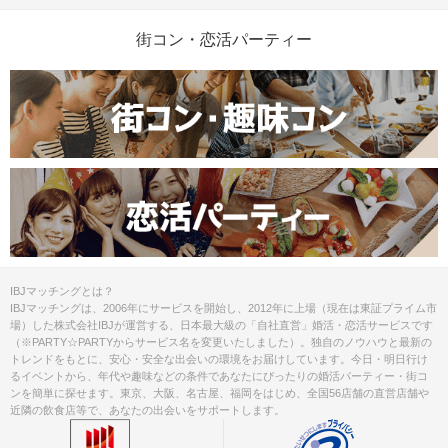
街コン・恋活パーティー
清潔感のある服装でお越しください。
服装
・店舗写真とは異なる席になる場合が
ございます。
・各種キャンペーン・クーポンは適用
外です、ご了承下さい。
・雨天決行、荒天の場合は事前に中止
とする場合もございます。
・進行状況により、終了時間が変動す
る可能性がございます。
・参加費にはご飲食代が含まれていま
す。
注意事項
IBJマッチングとは？
IBJマッチングは、2006年にサービスを開始し、2012年に上場（現在は東証プライム市
【2名様以上でご参加の方へ】
場）した株式会社IBJが運営する、日本最大級の「自社直営」婚活・恋活サービスです
当日、グループの振り分けを到着順
（※PARTY☆PARTYからサービス名を変更いたしました）。独自のノウハウと最新の
に、スタッフが行います。
トレンドをもとに、安心・安全な出会いの環境をお届けしています。今日・明日行け
ご友人同士で同一グループになるよう
るイベントから、年代や趣味などの条件であなたにぴったりの婚活パーティー・街コ
配慮はいたしますが、
ンを簡単に探せます。東京、大阪、名古屋、福岡をはじめ、全国56店舗の直営店舗や
近隣の飲食店等で、あなたの出会いをサポートします。
到着時間によっては、ご希望に沿えな
い場合がございます。