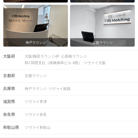
注意事項
神戸ラウンジ
京都ラウンジ
20分前より受付開始。2時間を予定し
時間
ております。
大阪府
大阪/梅田ラウンジ4F
心斎橋ラウンジ
IBJ 関西支社（桜橋御幸ビル 4階）
ツヴァイ大阪
30対30程度で進行予定。（最少開催人
数：15対15）
京都府
京都ラウンジ
※募集締め切り以降のキャンセルによ
人数
っては
兵庫県
神戸ラウンジ
ツヴァイ姫路
男女差が変動する場合がございます。
滋賀県
ツヴァイ草津
スマートフォン・顔写真付きの身分証
（運転免許証、マイナンバーカード、
持ち物
奈良県
ツヴァイ奈良
パスポートなど）
和歌山県
ツヴァイ和歌山
お食事
スイーツ＆ドリンク付き
飲み物