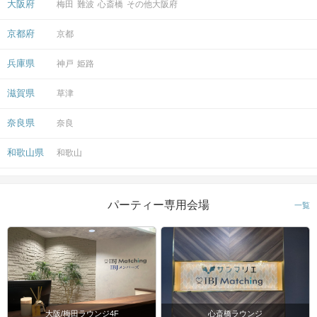
大阪府
梅田
難波
心斎橋
その他大阪府
STEP4
パーティー終了
ぜひ気の合った方と2次会へ…♡
京都府
京都
兵庫県
神戸
姫路
滋賀県
草津
奈良県
奈良
ご参加の皆さまに気持ちよく参加していただくためにも、
お客様やスタッフに対し利用規約に反する行為があった場合は
和歌山県
和歌山
今後IBJサービスの利用をご遠慮いただくことがございますので、
ご理解とご協力をお願いいたします。
アクセス
パーティー専用会場
一覧
LOKAL HOUSE（voco 大阪セントラル
2階）
3
大阪メトロ【肥後橋駅】から徒歩
分
大阪府大阪府大阪市西区京町堀1-7-1
開催場所
大阪/梅田ラウンジ4F
心斎橋ラウンジ
マップ・アクセス案内を見る