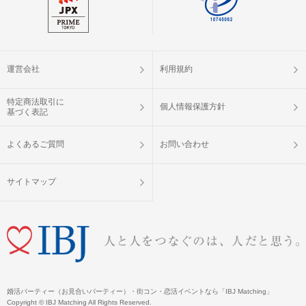
お早めにご来場いただきますようお願
いいたします。
ご予約手続き完了後、お客様都合によ
キャンセル
りキャンセルされた場合、参加費と同
運営会社
利用規約
について
額のキャンセル料が発生します。
特定商法取引に
個人情報保護方針
掲載開始日：2025/10/30
基づく表記
よくあるご質問
お問い合わせ
サイトマップ
婚活パーティー（お見合いパーティー）・街コン・恋活イベントなら「IBJ Matching」
Copyright © IBJ Matching All Rights Reserved.