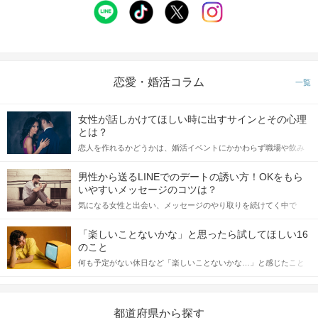
恋愛・婚活コラム
一覧
身だしなみに気を使っている方を募集
女性が話しかけてほしい時に出すサインとその心理
✓清潔感があって、上品
とは？
✓髪や肌もお手入れしているetc
恋人を作れるかどうかは、婚活イベントにかかわらず職場や飲み
好印象なお相手に出会えるから、
会の場で女性が話しかけて欲しい時に出すサインに、早く気づい
初参加の方にもオススメ！
てアプローチできるかにも左右されます。 これから恋人作りを本
男性から送るLINEでのデートの誘い方！OKをもら
格的に始めようとしている方は、女性が異性を求めて出すサイン
いやすいメッセージのコツは？
をしっかりと理解し、正しい行動に移せるかどうかが重要。 この
豊かで上質な時間をお楽しみください
気になる女性と出会い、メッセージのやり取りを続けてく中で
記事では、女性が話しかけて欲しい時に出すサインとその心理を
「この人いいな」と感じたら、次はデートに誘いたくなるもの。
詳しく解説した後、婚活イベントで実際にサインを受け取った場
しかし、中には「どう誘ったらいいの？」とお困りの男性もいら
合にどのような行動に繋げるべきかをご紹介していきます。
「楽しいことないかな」と思ったら試してほしい16
当日の流れ
っしゃるのではないでしょうか。 そこで今回は、男性から女性へ
のこと
送るLINEでのデートの誘い方のコツをご紹介します。例文も混じ
何も予定がない休日など「楽しいことないかな…」と感じたこと
えながら解説するので、ぜひ参考にしてください。
+‥‥‥‥‥‥‥‥‥‥‥‥‥‥‥‥‥‥‥‥‥‥+
がある人もいるのでは？ 日常が退屈に感じるなら、いますぐ楽し
◆
かたくるしさゼロ！自然と仲良くなれる
いことを始めましょう！ いますぐ楽しい気分になれる対処法か
◆
完全着席型なので、ゆっくりお話しできる
ら、恋愛・自分磨き・趣味などジャンル別の楽しいことまで、16
◆
LINE・連絡先の交換も自由
の楽しいことアイデアを集めました♪ いままさに楽しいことを探し
都道府県から探す