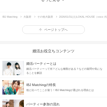
IBJ Matching
大阪府
その他大阪府
2026/01/31(土)LOKAL HOUSE
ページトップへ
婚活お役立ちコンテンツ
婚活パーティーとは
1
2
3
4
婚活パーティーって何？どんな種類がある？などの疑問や気にな
＼満席間近♡最大30名でカフェコン♪／
ることを解説
【店舗一部貸切】全員の異性と1対1トーク
IBJ Matchingの特長
1対1で全員とお話し
雰囲気◎オシャレ会場
他と比べてここが違う！IBJ Matchingが選ばれる理由とは
企画詳細
パーティー参加の流れ
＼日本初上陸のホテル！パーティースペース貸切／