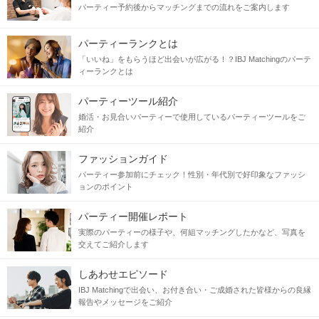
パーティー予約後からマッチングまでの流れをご案内します
パーティーランクとは
「いいね」をもらうほど出会いが広がる！？IBJ Matchingのパーテ
ィーランクとは
パーティーツール紹介
高級感あるクラシックな空間。
婚活・お見合いパーティーで使用しているパーティーツールをご
2層吹き抜けとなった開放的な2階を貸切。
紹介
ファッションガイド
パーティー参加前にチェック！性別・年代別で好印象なファッシ
ョンのポイント
パーティー開催レポート
実際のパーティーの様子や、何組マッチングしたかなど、写真を
交えてご紹介します
しあわせエピソード
IBJ Matchingで出会い、お付き合い・ご成婚された皆様からの良縁
報告やメッセージをご紹介
〈 絶品スイーツ＆ドリンク付き 〉