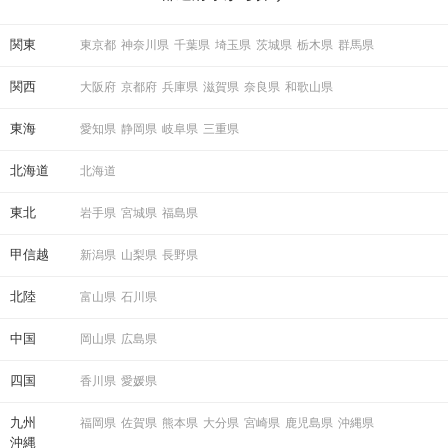
ている方は必見です。
+‥‥‥‥‥‥‥‥‥‥‥‥‥‥‥‥‥‥‥‥‥‥+
関東
東京都
神奈川県
千葉県
埼玉県
茨城県
栃木県
群馬県
イベントの流れ
関西
大阪府
京都府
兵庫県
滋賀県
奈良県
和歌山県
STEP1
受付開始
東海
愛知県
静岡県
岐阜県
三重県
開始の20分前から受付スタート！
北海道
北海道
開催会場のスタッフに、
「IBJのパーティー参加者です。」とお伝えく
ださい。
東北
岩手県
宮城県
福島県
QRコードにて受付をおこないます。
甲信越
新潟県
山梨県
長野県
①公式アプリのダウンロード
北陸
富山県
石川県
②本人確認書類の事前アップロード
に、ご協力をお願いいたします。
※上記①②が完了していない場合、
中国
岡山県
広島県
ご参加いただくことができません。
四国
香川県
愛媛県
開始時刻に遅れてご到着される際は
事前に公式LINEより、ご一報ください。
九州
福岡県
佐賀県
熊本県
大分県
宮崎県
鹿児島県
沖縄県
お
電話での問い合わせ窓口はございません。
沖縄