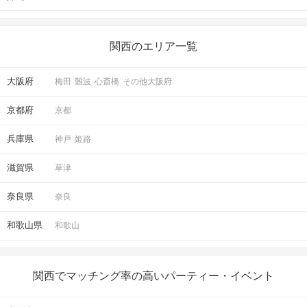
また、
原則30分以上の遅れてのご参加はお断
りしております。
公共交通機関の延着時や道に迷われた場合も
関西のエリア一覧
同様ですので、
お時間に余裕を持ってお越しください。
大阪府
梅田
難波
心斎橋
その他大阪府
STEP2
パーティー説明
京都府
京都
分からない事がありましたらお気軽に聞いて
下さい♪
兵庫県
神戸
姫路
滋賀県
草津
奈良県
奈良
STEP3
グループチェンジ
和歌山県
和歌山
当日の参加人数にあわせて、
途中グループチェンジを行います！
関西でマッチング率の高いパーティー・イベント