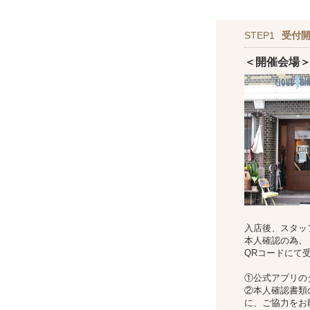
STEP1
受付
＜開催会場
入店後、スタッ
本人確認の為、
QRコードにて
①公式アプリの
②本人確認書類
に、ご協力をお