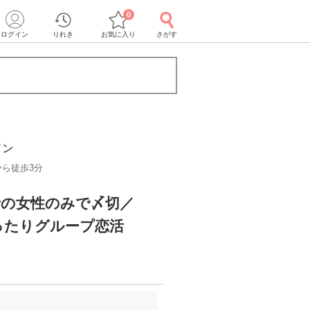
0
ログイン
りれき
お気に入り
さがす
イン
から徒歩3分
者の女性のみで〆切／
ったりグループ恋活