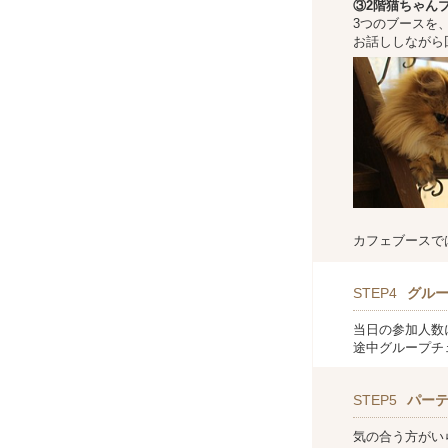
③2階猫ちゃん
3つのブースを
お話ししながら
カフェブースで
STEP4
グル
当日の参加人数
途中グループチ
STEP5
パー
気の合う方がい