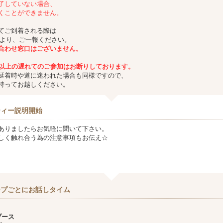
了していない場合、
くことができません。
てご到着される際は
Eより、ご一報ください。
合わせ窓口はございません。
分以上の遅れてのご参加はお断りしております。
延着時や道に迷われた場合も同様ですので、
持ってお越しください。
ティー説明開始
ありましたらお気軽に聞いて下さい。
しく触れ合う為の注意事項もお伝え☆
ープごとにお話しタイム
ス
ブース