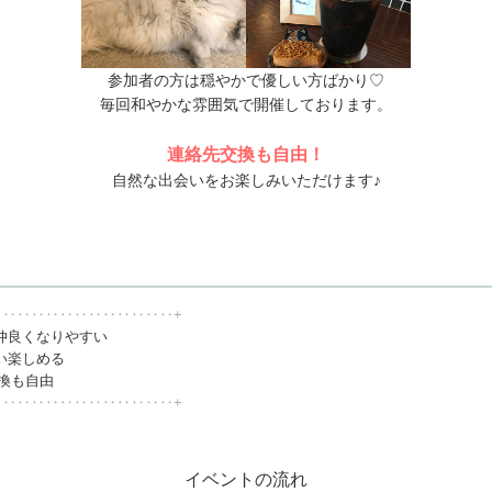
参加者の方は穏やかで優しい方ばかり♡
毎回和やかな雰囲気で開催しております。
連絡先交換も自由！
自然な出会いをお楽しみいただけます♪
‥‥‥‥‥‥‥‥‥‥‥‥‥+
仲良くなりやすい
い楽しめる
交換も自由
‥‥‥‥‥‥‥‥‥‥‥‥‥+
イベントの流れ