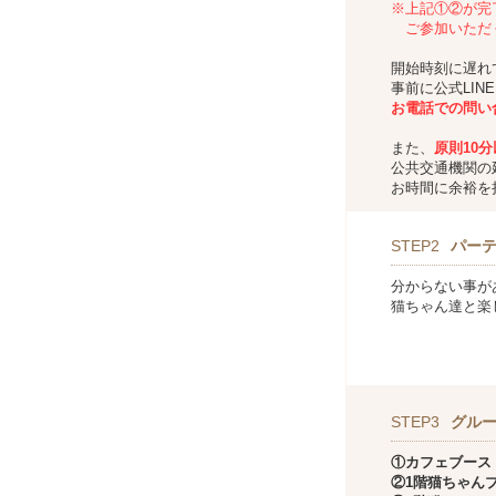
※上記①②が完
ご参加いただ
開始時刻に遅れ
事前に公式LIN
お
電話での問い
また、
原則10
公共交通機関の
お時間に余裕を
STEP2
パー
分からない事が
猫ちゃん達と楽
STEP3
グル
①カフェブー
②1階猫ちゃん