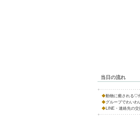
当日の流れ
+‥‥‥‥‥‥‥‥‥
◆
動物に癒される♡
◆
グループでわいわ
◆
LINE・連絡先の
+‥‥‥‥‥‥‥‥‥