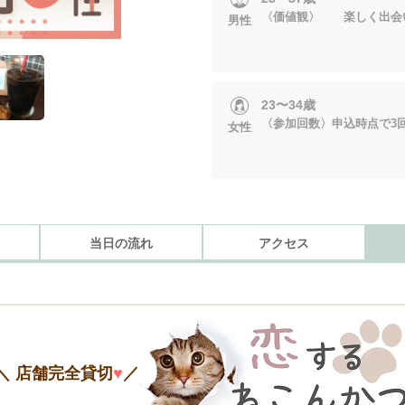
〈価値観〉 楽しく出会
男性
23〜34歳
〈参加回数〉申込時点で3
女性
当日の流れ
アクセス
＼ 店舗完全貸切
♥
／