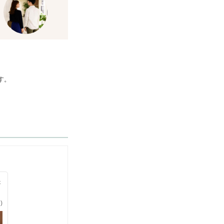
す。
が
)