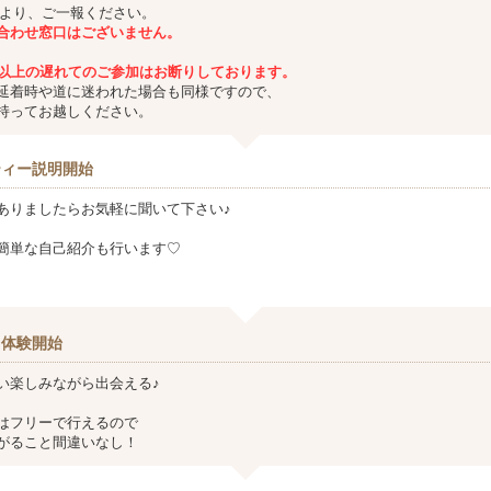
Eより、ご一報ください。
合わせ窓口はございません。
分以上の遅れてのご参加は
お断りしております。
延着時や道に迷われた場合も同様ですので、
持ってお越しください。
ティー説明開始
ありましたらお気軽に聞いて下さい♪
簡単な自己紹介も行います♡
り体験開始
い楽しみながら出会える♪
はフリーで行えるので
がること間違いなし！