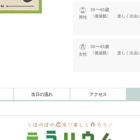
35〜45歳
〈価値観〉 楽しく出会
男性
30〜45歳
〈価値観〉 楽しく出会
女性
当日の流れ
アクセス
恋
作
＼ ほ の ぼ の
活
♡
楽 し く
ろ う ／