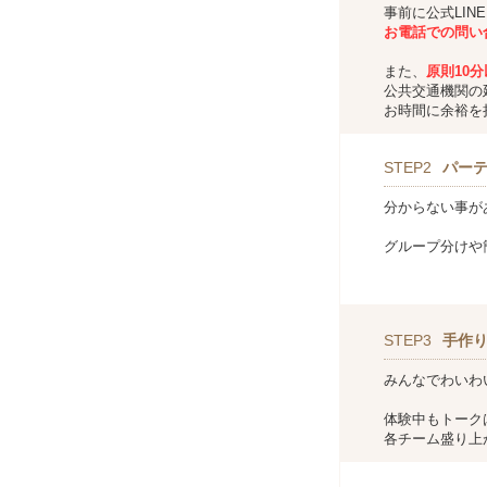
事前に公式LIN
お
電話での問い
また、
原則10
公共交通機関の
お時間に余裕を
STEP2
パー
分からない事が
グループ分けや
STEP3
手作
みんなでわいわ
体験中もトーク
各チーム盛り上