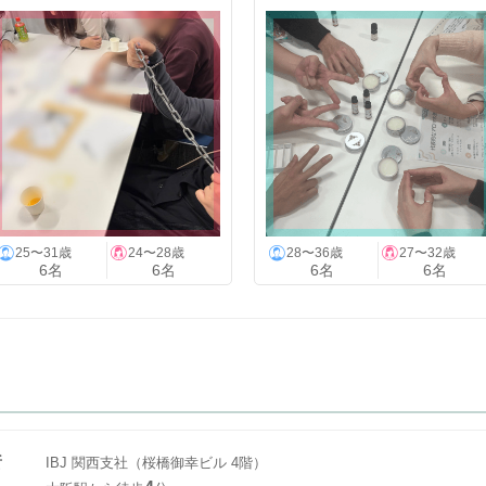
25〜31歳
24〜28歳
28〜36歳
27〜32歳
6名
6名
6名
6名
所
IBJ 関西支社（桜橋御幸ビル 4階）