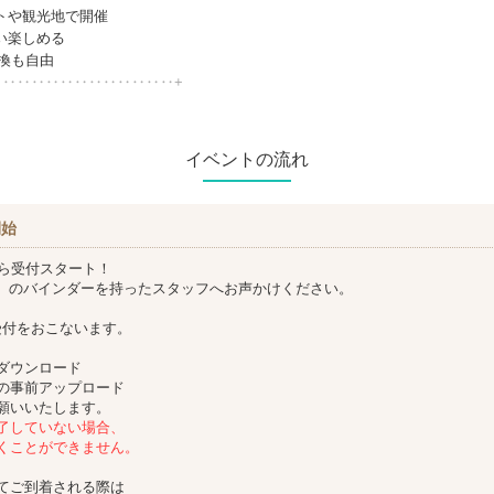
トや観光地で開催
い楽しめる
交換も自由
‥‥‥‥‥‥‥‥‥‥‥‥‥+
イベントの流れ
開始
から受付スタート！
ching】のバインダーを持ったスタッフへお声かけください。
、
受付をおこないます。
ダウンロード
の事前アップロード
願いいたします。
了していない場合、
くことができません。
てご到着される際は