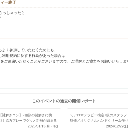
ティー終了
らっしゃったら
♡
ちよく参加していただくためにも、
し利用規約に反する行為があった場合は
利用をご遠慮いただくことがございますので、ご理解とご協力をお願いいたしま
このイベントの過去の開催レポート
【謎解きコン】2種類の謎解きに挑
＼アロマテラピー検定1級のスタッフ
戦！協力プレーでグッと距離が縮まる
監修／オリジナルハンドクリーム作
♪
コン
2025/01/13(月・祝)
2024/12/29(日