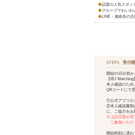
◆
話題の人気スポッ
◆
グループでわいわ
◆
LINE・連絡先の
+‥‥‥‥‥‥‥‥‥
STEP1
受付
開始の15分前
【IBJ Mat
本人確認のため
QRコードにて
①公式アプリの
②本人確認書類
に、ご協力をお
※上記①②が完
ご参加いただ
開始時刻に遅れ