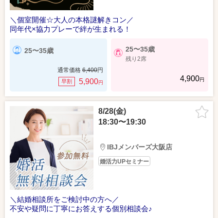
＼個室開催☆大人の本格謎解きコン／
同年代×協力プレーで絆が生まれる！
25〜35歳
25〜35歳
残り2席
通常価格
6,400
円
4,900
円
5,900
早割
円
8/28(金)
18:30〜19:30
IBJメンバーズ大阪店
婚活力UPセミナー
＼結婚相談所をご検討中の方へ／
不安や疑問に丁寧にお答えする個別相談会♪