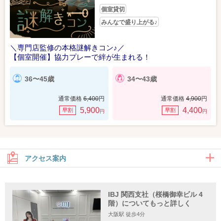
個室貸切
みんなで盛り上がる♪
＼専門店監修の本格謎解きコン♪／
【個室開催】協力プレーで絆が生まれる！
36〜45歳
34〜43歳
通常価格
6,400
円
通常価格
4,900
円
5,900
4,400
早割
早割
円
円
アクセス案内
IBJ 関西支社（桜橋御幸ビル 4
住所
階）についてもっと詳しく
大阪駅 徒歩4分
〒530-0001 大阪府大阪市北区梅田2-1-3 桜橋御幸ビル4F