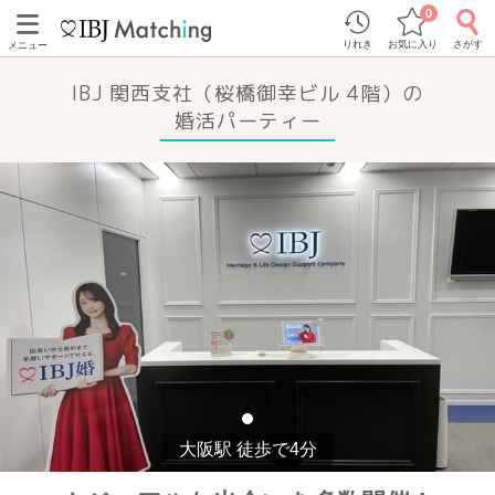
0
りれき
お気に入り
さがす
メニュー
IBJ 関西支社（桜橋御幸ビル 4階）の
婚活パーティー
大阪駅 徒歩で4分