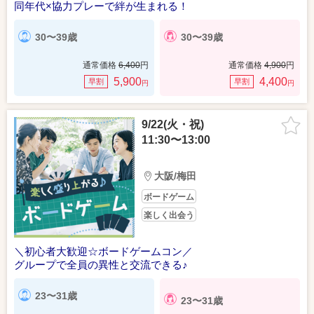
同年代×協力プレーで絆が生まれる！
30〜39歳
30〜39歳
通常価格
6,400
円
通常価格
4,900
円
5,900
4,400
早割
早割
円
円
9/22(火・祝)
11:30〜13:00
大阪/梅田
ボードゲーム
楽しく出会う
＼初心者大歓迎☆ボードゲームコン／
グループで全員の異性と交流できる♪
23〜31歳
23〜31歳