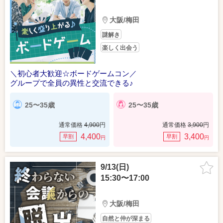
大阪/梅田
謎解き
楽しく出会う
＼初心者大歓迎☆ボードゲームコン／
グループで全員の異性と交流できる♪
25〜35歳
25〜35歳
通常価格
4,900
円
通常価格
3,900
円
4,400
3,400
早割
早割
円
円
9/13(日)
15:30〜17:00
大阪/梅田
自然と仲が深まる