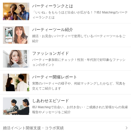
パーティーランクとは
「いいね」をもらうほど出会いが広がる！？IBJ Matchingのパーテ
ィーランクとは
パーティーツール紹介
婚活・お見合いパーティーで使用しているパーティーツールをご
紹介
ファッションガイド
パーティー参加前にチェック！性別・年代別で好印象なファッシ
ョンのポイント
パーティー開催レポート
実際のパーティーの様子や、何組マッチングしたかなど、写真を
交えてご紹介します
しあわせエピソード
IBJ Matchingで出会い、お付き合い・ご成婚された皆様からの良縁
報告やメッセージをご紹介
婚活イベント開催支援・コラボ実績