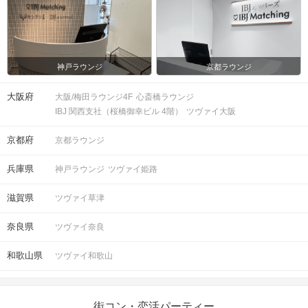
神戸ラウンジ
京都ラウンジ
大阪府
大阪/梅田ラウンジ4F
心斎橋ラウンジ
IBJ 関西支社（桜橋御幸ビル 4階）
ツヴァイ大阪
京都府
京都ラウンジ
兵庫県
神戸ラウンジ
ツヴァイ姫路
滋賀県
ツヴァイ草津
奈良県
ツヴァイ奈良
和歌山県
ツヴァイ和歌山
街コン・恋活パーティー