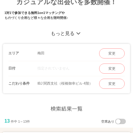
カジュアルな出会いを多数開催！
1対1で参加できる無料1on1マッチングや
ものづくり企画など様々な企画を随時開催♪
もっと見る
梅田
エリア
変更
指定されていません
日付
変更
IBJ 関西支社（桜橋御幸ビル 4階）
こだわり条件
変更
検索結果一覧
13
件中 1～13件
空席あり