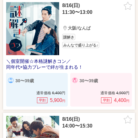
8/16(日)
11:30〜13:00
大阪/なんば
謎解き
みんなで盛り上がる♪
＼個室開催☆本格謎解きコン／
同年代×協力プレーで絆が生まれる！
30〜39歳
30〜39歳
通常価格
6,400
円
通常価格
4,900
円
5,900
4,400
早割
早割
円
円
8/16(日)
14:00〜15:30