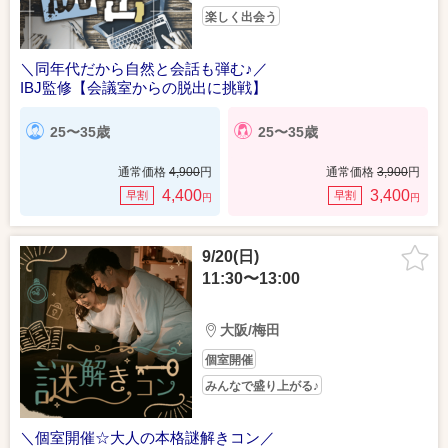
楽しく出会う
＼同年代だから自然と会話も弾む♪／
IBJ監修【会議室からの脱出に挑戦】
25〜35歳
25〜35歳
通常価格
4,900
円
通常価格
3,900
円
4,400
3,400
早割
早割
円
円
9/20(日)
11:30〜13:00
大阪/梅田
個室開催
みんなで盛り上がる♪
＼個室開催☆大人の本格謎解きコン／