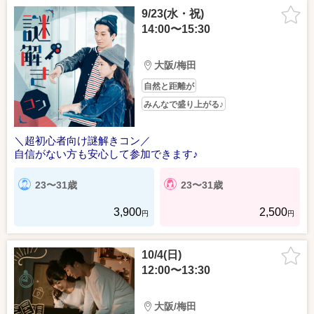
9/23(水・祝)
14:00〜15:30
大阪/梅田
自然と距離が
みんなで盛り上がる♪
＼超初心者向け謎解きコン／
自信がない方も安心して参加できます♪
23〜31歳
23〜31歳
3,900
2,500
円
円
10/4(日)
12:00〜13:30
大阪/梅田