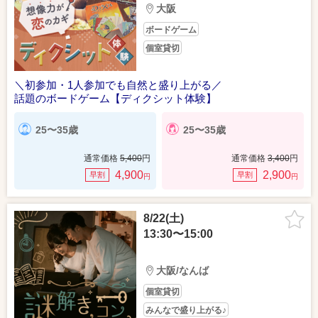
大阪
ボードゲーム
個室貸切
＼初参加・1人参加でも自然と盛り上がる／
話題のボードゲーム【ディクシット体験】
25〜35歳
25〜35歳
通常価格
5,400
円
通常価格
3,400
円
4,900
2,900
早割
早割
円
円
8/22(土)
13:30〜15:00
大阪/なんば
個室貸切
みんなで盛り上がる♪