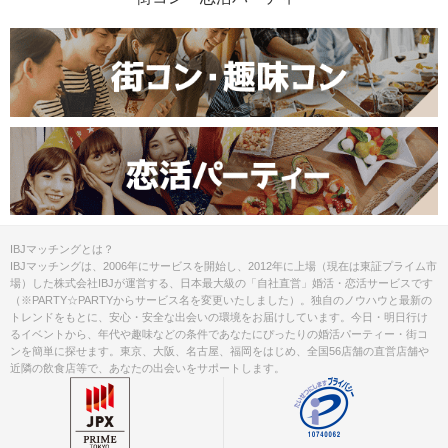
IBJマッチングとは？
IBJマッチングは、2006年にサービスを開始し、2012年に上場（現在は東証プライム市
場）した株式会社IBJが運営する、日本最大級の「自社直営」婚活・恋活サービスです
（※PARTY☆PARTYからサービス名を変更いたしました）。独自のノウハウと最新の
トレンドをもとに、安心・安全な出会いの環境をお届けしています。今日・明日行け
るイベントから、年代や趣味などの条件であなたにぴったりの婚活パーティー・街コ
ンを簡単に探せます。東京、大阪、名古屋、福岡をはじめ、全国56店舗の直営店舗や
近隣の飲食店等で、あなたの出会いをサポートします。