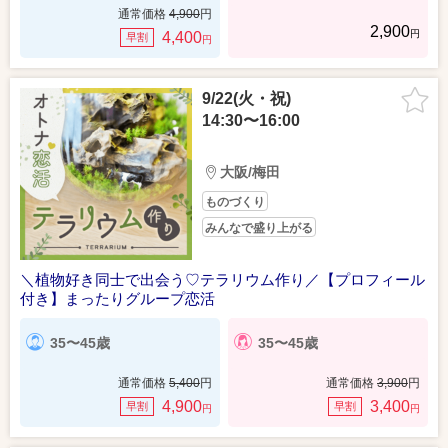
通常価格
4,900
円
2,900
円
4,400
早割
円
9/22(火・祝)
14:30〜16:00
大阪/梅田
ものづくり
みんなで盛り上がる
＼植物好き同士で出会う♡テラリウム作り／【プロフィール
付き】まったりグループ恋活
35〜45歳
35〜45歳
通常価格
5,400
円
通常価格
3,900
円
4,900
3,400
早割
早割
円
円