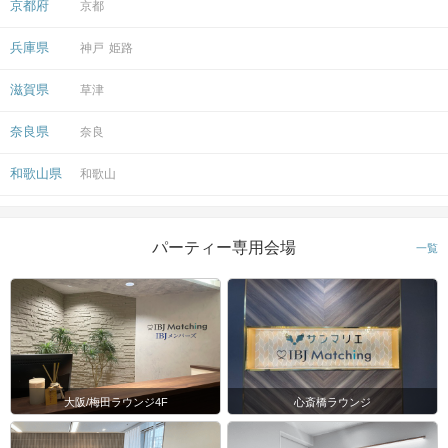
京都府
京都
兵庫県
神戸
姫路
滋賀県
草津
奈良県
奈良
和歌山県
和歌山
パーティー専用会場
一覧
大阪/梅田ラウンジ4F
心斎橋ラウンジ