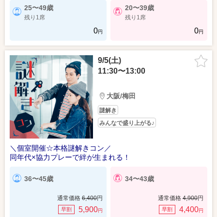
25〜49歳
20〜39歳
残り1席
残り1席
0
0
円
円
9/5(土)
11:30〜13:00
大阪/梅田
謎解き
みんなで盛り上がる♪
＼個室開催☆本格謎解きコン／
同年代×協力プレーで絆が生まれる！
36〜45歳
34〜43歳
通常価格
6,400
円
通常価格
4,900
円
5,900
4,400
早割
早割
円
円