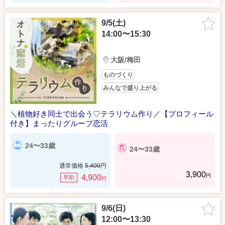
9/5(土)
14:00〜15:30
大阪/梅田
ものづくり
みんなで盛り上がる
＼植物好き同士で出会う♡テラリウム作り／【プロフィール
付き】まったりグループ恋活
24〜33歳
24〜33歳
通常価格
5,400
円
3,900
円
4,900
早割
円
9/6(日)
12:00〜13:30