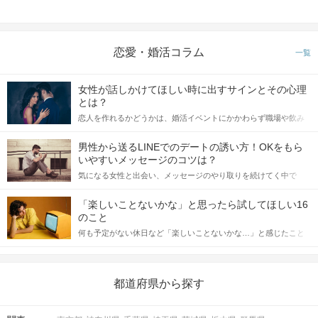
恋愛・婚活コラム
一覧
女性が話しかけてほしい時に出すサインとその心理
とは？
恋人を作れるかどうかは、婚活イベントにかかわらず職場や飲み
会の場で女性が話しかけて欲しい時に出すサインに、早く気づい
てアプローチできるかにも左右されます。 これから恋人作りを本
男性から送るLINEでのデートの誘い方！OKをもら
格的に始めようとしている方は、女性が異性を求めて出すサイン
いやすいメッセージのコツは？
をしっかりと理解し、正しい行動に移せるかどうかが重要。 この
気になる女性と出会い、メッセージのやり取りを続けてく中で
記事では、女性が話しかけて欲しい時に出すサインとその心理を
「この人いいな」と感じたら、次はデートに誘いたくなるもの。
詳しく解説した後、婚活イベントで実際にサインを受け取った場
しかし、中には「どう誘ったらいいの？」とお困りの男性もいら
合にどのような行動に繋げるべきかをご紹介していきます。
「楽しいことないかな」と思ったら試してほしい16
っしゃるのではないでしょうか。 そこで今回は、男性から女性へ
のこと
送るLINEでのデートの誘い方のコツをご紹介します。例文も混じ
何も予定がない休日など「楽しいことないかな…」と感じたこと
えながら解説するので、ぜひ参考にしてください。
がある人もいるのでは？ 日常が退屈に感じるなら、いますぐ楽し
いことを始めましょう！ いますぐ楽しい気分になれる対処法か
ら、恋愛・自分磨き・趣味などジャンル別の楽しいことまで、16
の楽しいことアイデアを集めました♪ いままさに楽しいことを探し
都道府県から探す
ている方は必見です。