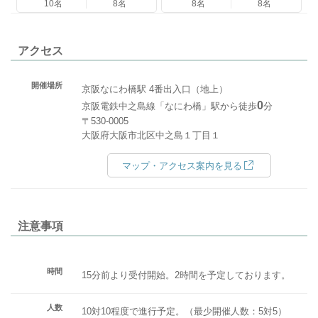
10名
8名
8名
8名
アクセス
開催場所
京阪なにわ橋駅 4番出入口（地上）
0
京阪電鉄中之島線「なにわ橋」駅から徒歩
分
〒530-0005
大阪府大阪市北区中之島１丁目１
マップ・アクセス案内を見る
注意事項
時間
15分前より受付開始。2時間を予定しております。
人数
10対10程度で進行予定。（最少開催人数：5対5）