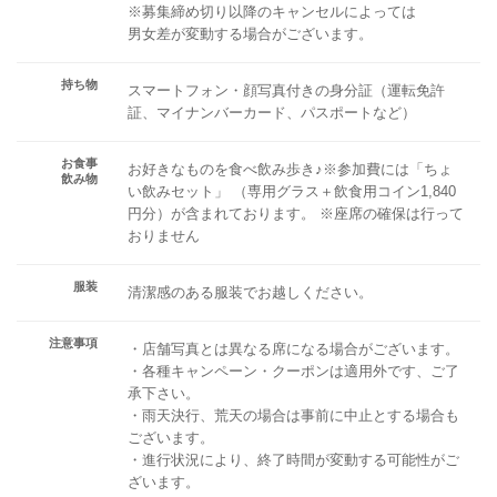
※募集締め切り以降のキャンセルによっては
男女差が変動する場合がございます。
持ち物
スマートフォン・顔写真付きの身分証（運転免許
証、マイナンバーカード、パスポートなど）
お食事
お好きなものを食べ飲み歩き♪※参加費には「ちょ
飲み物
い飲みセット」 （専用グラス＋飲食用コイン1,840
円分）が含まれております。 ※座席の確保は行って
おりません
服装
清潔感のある服装でお越しください。
注意事項
・店舗写真とは異なる席になる場合がございます。
・各種キャンペーン・クーポンは適用外です、ご了
承下さい。
・雨天決行、荒天の場合は事前に中止とする場合も
ございます。
・進行状況により、終了時間が変動する可能性がご
ざいます。