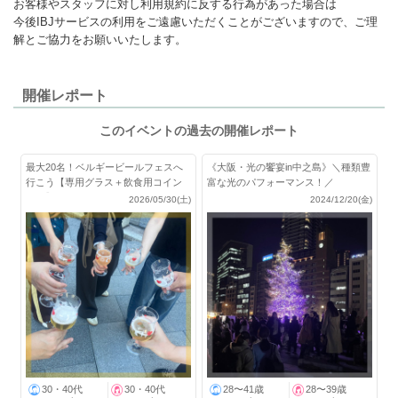
お客様やスタッフに対し利用規約に反する行為があった場合は
今後IBJサービスの利用をご遠慮いただくことがございますので、ご理
解とご協力をお願いいたします。
開催レポート
このイベントの過去の開催レポート
最大20名！ベルギービールフェスへ
《大阪・光の饗宴in中之島》＼種類豊
行こう【専用グラス＋飲食用コイン
富な光のパフォーマンス！／
付き】
2026/05/30(土)
2024/12/20(金)
30・40代
30・40代
28〜41歳
28〜39歳