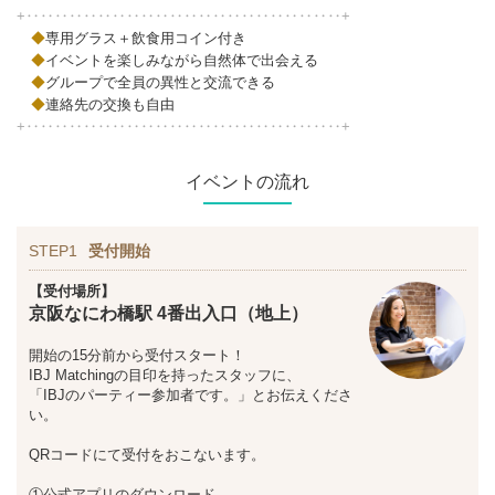
+‥‥‥‥‥‥‥‥‥‥‥‥‥‥‥‥‥‥‥‥‥‥+
◆
専用グラス＋飲食用コイン付き
◆
イベントを楽しみながら自然体で出会える
◆
グループで全員の異性と交流できる
◆
連絡先の交換も自由
+‥‥‥‥‥‥‥‥‥‥‥‥‥‥‥‥‥‥‥‥‥‥+
イベントの流れ
STEP1
受付開始
【受付場所】
京阪なにわ橋駅 4番出入口（地上）
開始の15分前から受付スタート！
IBJ Matchingの目印を持ったスタッフに、
「IBJのパーティー参加者です。」とお伝えくださ
い。
QRコードにて受付をおこないます。
①公式アプリのダウンロード