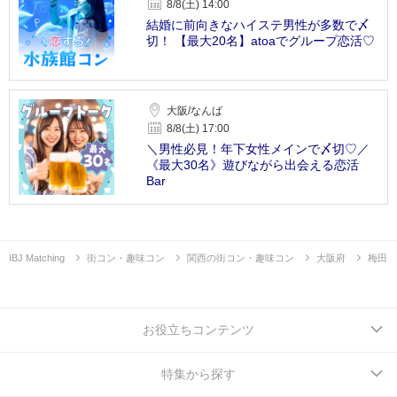
8/8(土) 14:00
結婚に前向きなハイステ男性が多数で〆
切！ 【最大20名】atoaでグループ恋活♡
大阪/なんば
8/8(土) 17:00
＼男性必見！年下女性メインで〆切♡／
《最大30名》遊びながら出会える恋活
Bar
IBJ Matching
街コン・趣味コン
関西の街コン・趣味コン
大阪府
梅田
お役立ちコンテンツ
特集から探す