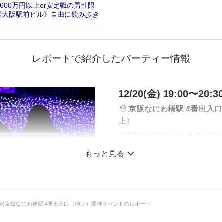
600万円以上or安定職の男性限
《大阪駅前ビル》自由に飲み歩き
レポートで紹介したパーティー情報
12/20(金) 19:00〜20:3
京阪なにわ橋駅 4番出入
上）
京阪電鉄中之島線「なにわ橋」駅か
もっと見る
《大阪・光の饗宴in
募集中！
＼種類豊富な光のパ
/20(金)京阪なにわ橋駅 4番出入口（地上）開催イベントのレポート
ス！／