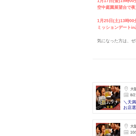
1月17日(金)19時0
空中庭園展望台で夜
1月25日(土)13時0
ミッションデートi
気になった方は、ぜ
大
8/2
＼天満
お店選
る♪
大
10/