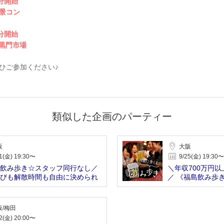
0分開始
景コン
0分開始
n黒門市場
ひご参加ください♪
類似した企画のパーティー
阪
大阪
1(金) 19:30〜
9/25(金) 19:30〜
飲み歩き☆スタッフ同行なし／
＼年収700万円
びも解散時間も自由に決められ
／ 《福島飲み歩
自由！
阪/梅田
2(金) 20:00〜