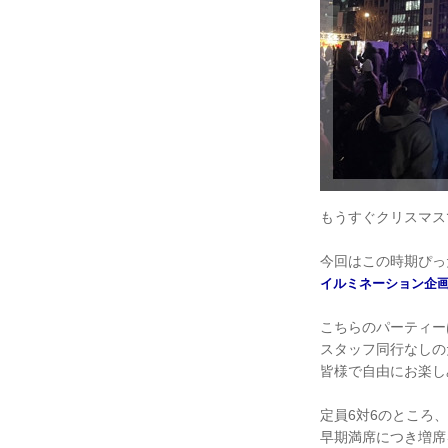
もうすぐクリスマス
今回はこの時期ぴっ
イルミネーション企
こちらのパーティー
スタッフ同行なしの
皆様で自由にお楽し
定員6対6のところ、
早期満席につき増席