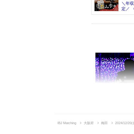
＼年収
定／ 
コン
IBJ Matching
大阪府
梅田
2024/12