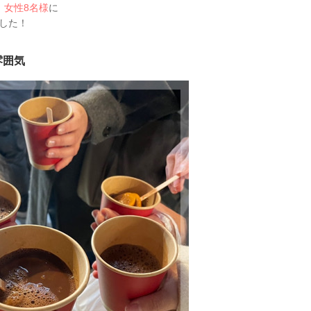
、
女性8名様
に
した！
雰囲気