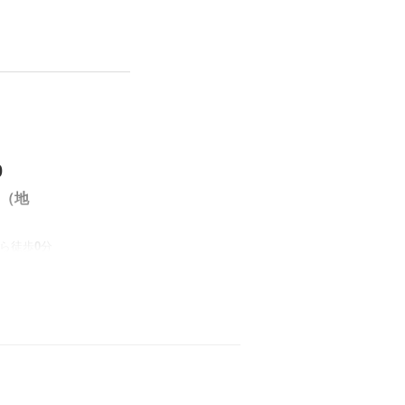
0
口（地
ら徒歩
0
分
中之島》追加
フォーマン