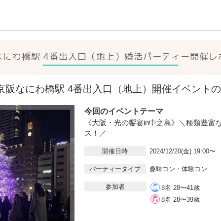
なにわ橋駅 4番出入口（地上）
婚活パーティー開催レ
20(金)京阪なにわ橋駅 4番出入口（地上）開催イベント
今回のイベントテーマ
《大阪・光の饗宴in中之島》＼種類豊富
ス！／
開催日時
2024/12/20(金) 19:00〜
パーティータイプ
趣味コン・体験コン
参加者
8名 28〜41歳
8名 28〜39歳