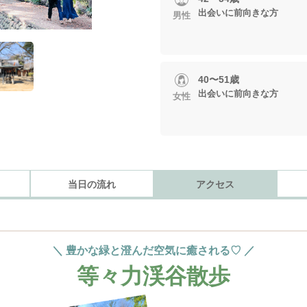
出会いに前向きな方
男性
40〜51歳
出会いに前向きな方
女性
当日の流れ
アクセス
＼ 豊かな緑と澄んだ空気に癒される♡ ／
等々力渓谷散歩