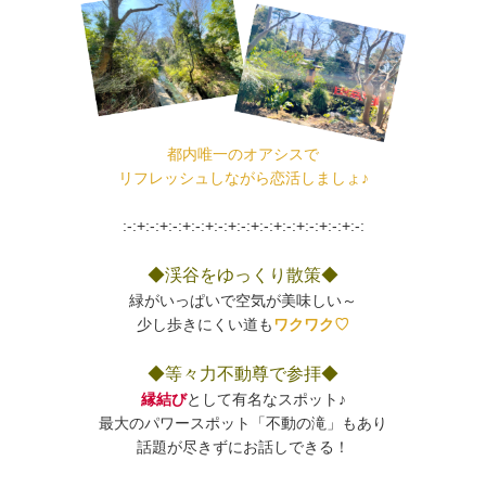
都内唯一のオアシスで
リフレッシュしながら恋活しましょ♪
:-:+:-:+:-:+:-:+:-:+:-:+:-:+:-:+:-:+:-:+:-:
◆渓谷をゆっくり散策◆
緑がいっぱいで空気が美味しい～
少し歩きにくい道も
ワクワク♡
◆等々力不動尊で参拝◆
縁結び
として有名なスポット♪
最大のパワースポット「不動の滝」もあり
話題が尽きずにお話しできる！