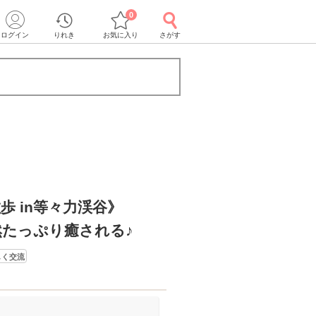
0
ログイン
りれき
お気に入り
さがす
歩 in等々力渓谷》
然たっぷり癒される♪
しく交流