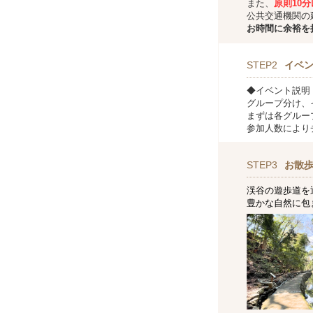
また、
原則10
公共交通機関の
お時間に余裕を
STEP2
イベ
◆イベント説明
グループ分け、
まずは各グルー
参加人数により
STEP3
お散
渓谷の遊歩道を通
豊かな自然に包