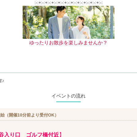
:-:+:-:+:-:+:-:+:-:+:-:+:-:+:-:+:-:+:-:+:-:
ゆったりお散歩を楽しみませんか？
ぽ♪
イベントの流れ
始（開催10分前より受付OK）
谷入り口 ゴルフ橋付近
】