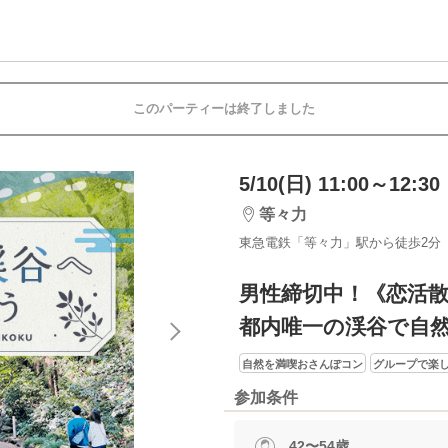
このパーティーは終了しました
5/10(日) 11:00～12:30
等々力
東急電鉄「等々力」駅から徒歩2分
男性締切中！《恋活散
都内唯一の渓谷で自
自然を満喫おさんぽコン
グループで楽
参加条件
42〜54歳