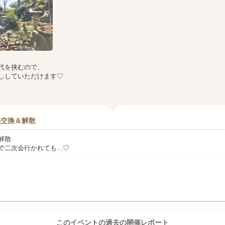
代を挟むので、
ししていただけます♡
先交換＆解散
解散
二次会行かれても...♡
このイベントの過去の開催レポート