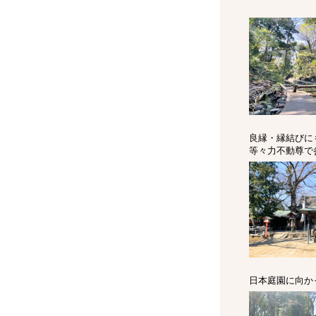
良縁・縁結びに
等々力不動尊で
日本庭園に向か