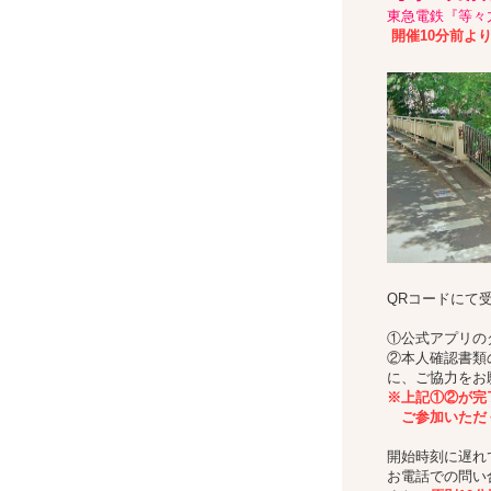
東急電鉄『等々
開催10分前よ
QRコードにて
①公式アプリの
②本人確認書類
に、ご協力をお
※上記①②が完
ご参加いただ
開始時刻に遅れ
お電話での問い