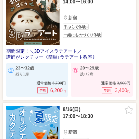
14:00〜16:00
新宿
手ぶらで体験♪
一緒にものづくり体験
期間限定！＼3Dアイスラテアート／
講師がレクチャー《簡単♪ラテアート教室》
23〜32歳
20〜29歳
残り1席
残り2席
通常価格
6,700
円
通常価格
3,900
円
6,200
3,400
早割
早割
円
円
8/16(日)
17:00〜18:30
新宿