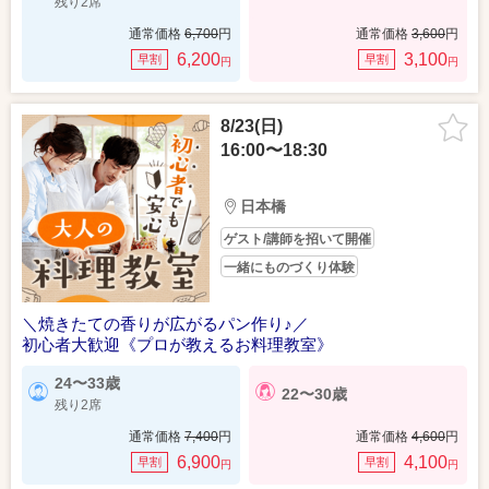
残り2席
通常価格
6,700
円
通常価格
3,600
円
6,200
3,100
早割
早割
円
円
8/23(日)
16:00〜18:30
日本橋
ゲスト/講師を招いて開催
一緒にものづくり体験
＼焼きたての香りが広がるパン作り♪／
初心者大歓迎《プロが教えるお料理教室》
24〜33歳
22〜30歳
残り2席
通常価格
7,400
円
通常価格
4,600
円
6,900
4,100
早割
早割
円
円