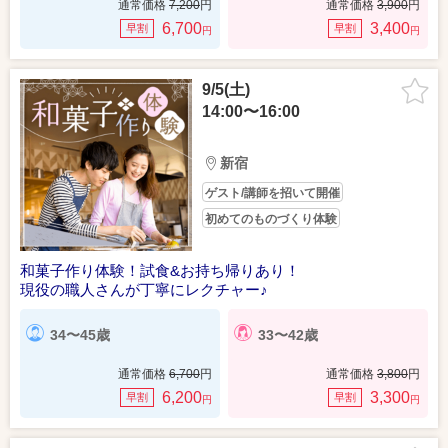
通常価格
7,200
円
通常価格
3,900
円
6,700
3,400
早割
早割
円
円
9/5(土)
14:00〜16:00
新宿
ゲスト/講師を招いて開催
初めてのものづくり体験
和菓子作り体験！試食&お持ち帰りあり！
現役の職人さんが丁寧にレクチャー♪
34〜45歳
33〜42歳
通常価格
6,700
円
通常価格
3,800
円
6,200
3,300
早割
早割
円
円