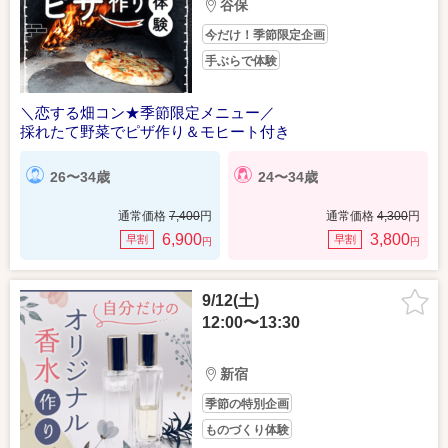
谷保
今だけ！季節限定企画
手ぶらで体験
＼恋する畑コン★季節限定メニュー／
採れたて野菜でピザ作り＆モヒート付き
26〜34歳
24〜34歳
通常価格
7,400
円
通常価格
4,300
円
6,900
3,800
早割
早割
円
円
9/12(土)
12:00〜13:30
新宿
季節の特別企画
ものづくり体験