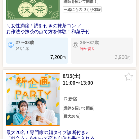
講師を招いて開催！
一緒にものづくり体験
＼女性満席！講師付きの抹茶コン ／
お作法や抹茶の点て方を体験！和菓子付
27〜38歳
26〜37歳
残り1席
締め切り
7,200
3,900
円
円
8/15(土)
11:00〜13:00
新宿
講師を招いて開催
最大20名
最大20名！専門家の顔タイプ診断付き♪
「似合う」を知って恋も自信も手に入れる