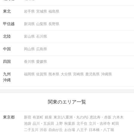
東北
岩手県
宮城県
福島県
甲信越
新潟県
山梨県
長野県
北陸
富山県
石川県
中国
岡山県
広島県
四国
香川県
愛媛県
九州
福岡県
佐賀県
熊本県
大分県
宮崎県
鹿児島県
沖縄県
沖縄
関東のエリア一覧
東京都
新宿
有楽町
銀座
東京(八重洲・丸の内)
恵比寿・赤坂
六本木
池袋
品川・五反田
上野
秋葉原
北千住
立川・吉祥寺
町田
二子玉川
渋谷
自由が丘
お台場
八王子
日本橋・八丁堀