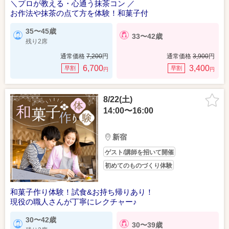
＼プロが教える・心通う抹茶コン ／
お作法や抹茶の点て方を体験！和菓子付
35〜45歳
33〜42歳
残り2席
通常価格
7,200
円
通常価格
3,900
円
6,700
3,400
早割
早割
円
円
8/22(土)
14:00〜16:00
新宿
ゲスト/講師を招いて開催
初めてのものづくり体験
和菓子作り体験！試食&お持ち帰りあり！
現役の職人さんが丁寧にレクチャー♪
30〜42歳
30〜39歳