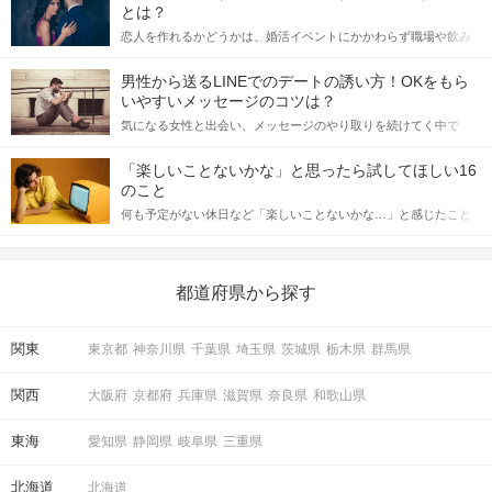
とは？
恋人を作れるかどうかは、婚活イベントにかかわらず職場や飲み
会の場で女性が話しかけて欲しい時に出すサインに、早く気づい
てアプローチできるかにも左右されます。 これから恋人作りを本
男性から送るLINEでのデートの誘い方！OKをもら
格的に始めようとしている方は、女性が異性を求めて出すサイン
いやすいメッセージのコツは？
をしっかりと理解し、正しい行動に移せるかどうかが重要。 この
気になる女性と出会い、メッセージのやり取りを続けてく中で
記事では、女性が話しかけて欲しい時に出すサインとその心理を
「この人いいな」と感じたら、次はデートに誘いたくなるもの。
詳しく解説した後、婚活イベントで実際にサインを受け取った場
しかし、中には「どう誘ったらいいの？」とお困りの男性もいら
合にどのような行動に繋げるべきかをご紹介していきます。
「楽しいことないかな」と思ったら試してほしい16
っしゃるのではないでしょうか。 そこで今回は、男性から女性へ
のこと
送るLINEでのデートの誘い方のコツをご紹介します。例文も混じ
何も予定がない休日など「楽しいことないかな…」と感じたこと
えながら解説するので、ぜひ参考にしてください。
がある人もいるのでは？ 日常が退屈に感じるなら、いますぐ楽し
いことを始めましょう！ いますぐ楽しい気分になれる対処法か
ら、恋愛・自分磨き・趣味などジャンル別の楽しいことまで、16
の楽しいことアイデアを集めました♪ いままさに楽しいことを探し
都道府県から探す
ている方は必見です。
関東
東京都
神奈川県
千葉県
埼玉県
茨城県
栃木県
群馬県
関西
大阪府
京都府
兵庫県
滋賀県
奈良県
和歌山県
東海
愛知県
静岡県
岐阜県
三重県
北海道
北海道