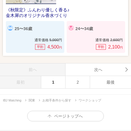
《秋限定》ふんわり優しく香る♪
金木犀のオリジナル香水づくり
25〜36歳
24〜34歳
通常価格
5,000
円
通常価格
2,600
円
4,500
2,100
早割
早割
円
円
前へ
次へ
最初
1
2
最後
IBJ Matching
関東
お相手条件から探す
ワークショップ
ページトップへ