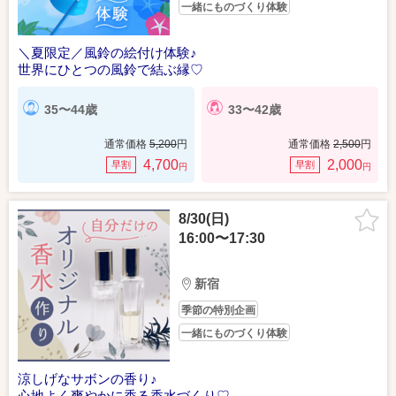
一緒にものづくり体験
＼夏限定／風鈴の絵付け体験♪
世界にひとつの風鈴で結ぶ縁♡
35〜44歳
33〜42歳
通常価格
5,200
円
通常価格
2,500
円
4,700
2,000
早割
早割
円
円
8/30(日)
16:00〜17:30
新宿
季節の特別企画
一緒にものづくり体験
涼しげなサボンの香り♪
心地よく爽やかに香る香水づくり♡