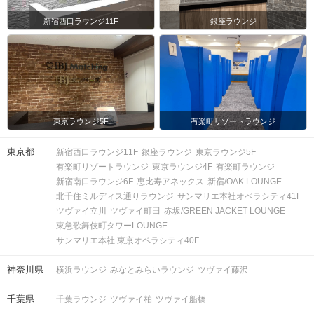
新宿西口ラウンジ11F
銀座ラウンジ
東京ラウンジ5F
有楽町リゾートラウンジ
東京都
新宿西口ラウンジ11F
銀座ラウンジ
東京ラウンジ5F
有楽町リゾートラウンジ
東京ラウンジ4F
有楽町ラウンジ
新宿南口ラウンジ6F
恵比寿アネックス
新宿/OAK LOUNGE
北千住ミルディス通りラウンジ
サンマリエ本社オペラシティ41F
ツヴァイ立川
ツヴァイ町田
赤坂/GREEN JACKET LOUNGE
東急歌舞伎町タワーLOUNGE
サンマリエ本社 東京オペラシティ40F
神奈川県
横浜ラウンジ
みなとみらいラウンジ
ツヴァイ藤沢
千葉県
千葉ラウンジ
ツヴァイ柏
ツヴァイ船橋