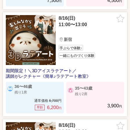
7,500
4,500
円
円
8/16(日)
11:00〜13:00
新宿
手ぶらで体験♪
一緒にものづくり体験
期間限定！＼3Dアイスラテアート／
講師がレクチャー《簡単♪ラテアート教室》
36〜46歳
35〜43歳
残り1席
残り2席
通常価格
6,700
円
3,900
円
6,200
早割
円
8/16(日)