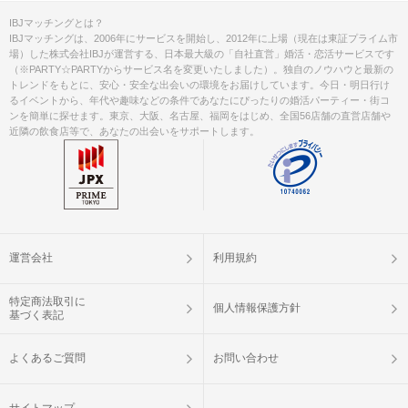
IBJマッチングとは？
IBJマッチングは、2006年にサービスを開始し、2012年に上場（現在は東証プライム市
場）した株式会社IBJが運営する、日本最大級の「自社直営」婚活・恋活サービスです
（※PARTY☆PARTYからサービス名を変更いたしました）。独自のノウハウと最新の
トレンドをもとに、安心・安全な出会いの環境をお届けしています。今日・明日行け
るイベントから、年代や趣味などの条件であなたにぴったりの婚活パーティー・街コ
ンを簡単に探せます。東京、大阪、名古屋、福岡をはじめ、全国56店舗の直営店舗や
近隣の飲食店等で、あなたの出会いをサポートします。
運営会社
利用規約
特定商法取引に
個人情報保護方針
基づく表記
よくあるご質問
お問い合わせ