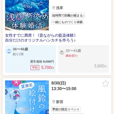
浅草
短時間で距離が縮まる♪
一緒にものづくり体験
女性すでに満席！《昔ながらの藍染体験》
自分だけのオリジナルハンカチを作ろう♪
36〜46歳
35〜43歳
残り2席
締め切り
通常価格
6,200
円
3,600
円
5,700
早割
円
8/30(日)
13:30〜15:00
新宿
季節の限定イベント