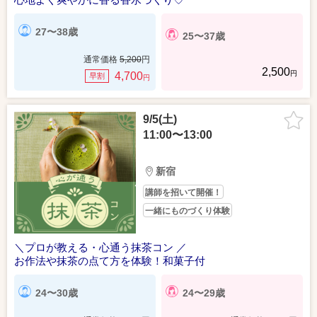
27〜38歳
25〜37歳
通常価格
5,200
円
2,500
円
4,700
早割
円
9/5(土)
11:00〜13:00
新宿
講師を招いて開催！
一緒にものづくり体験
＼プロが教える・心通う抹茶コン ／
お作法や抹茶の点て方を体験！和菓子付
24〜30歳
24〜29歳