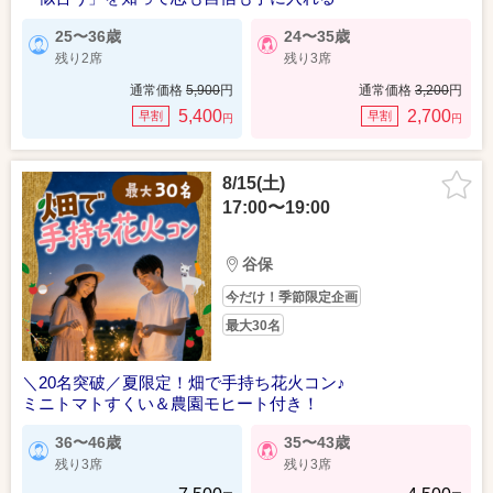
25〜36歳
24〜35歳
残り2席
残り3席
通常価格
5,900
円
通常価格
3,200
円
5,400
2,700
早割
早割
円
円
8/15(土)
17:00〜19:00
谷保
今だけ！季節限定企画
最大30名
＼20名突破／夏限定！畑で手持ち花火コン♪
ミニトマトすくい＆農園モヒート付き！
36〜46歳
35〜43歳
残り3席
残り3席