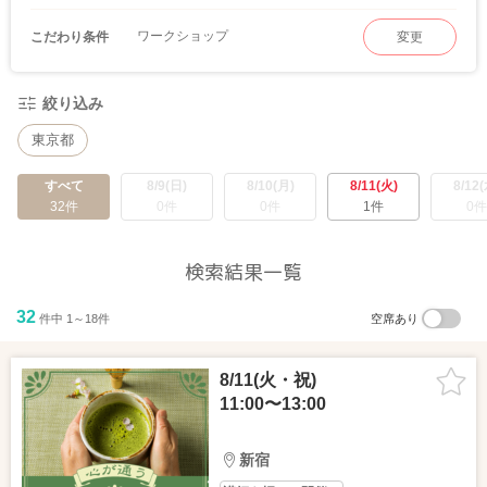
ワークショップ
こだわり条件
変更
絞り込み
東京都
すべて
8/9(日)
8/10(月)
8/11(火)
8/12(
32件
0件
0件
1件
0件
検索結果一覧
32
件中 1～18件
空席あり
8/11(火・祝)
11:00〜13:00
新宿