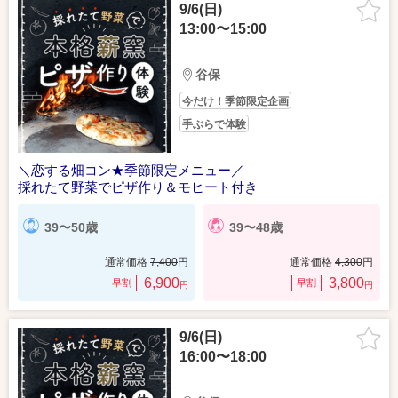
9/6(日)
13:00〜15:00
谷保
今だけ！季節限定企画
手ぶらで体験
＼恋する畑コン★季節限定メニュー／
採れたて野菜でピザ作り＆モヒート付き
39〜50歳
39〜48歳
通常価格
7,400
円
通常価格
4,300
円
6,900
3,800
早割
早割
円
円
9/6(日)
16:00〜18:00