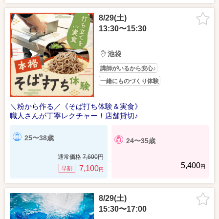
8/29(土)
13:30〜15:30
池袋
講師がいるから安心♪
一緒にものづくり体験
＼粉から作る／《そば打ち体験＆実食》
職人さんが丁寧レクチャー！店舗貸切♪
25〜38歳
24〜35歳
通常価格
7,600
円
5,400
円
7,100
早割
円
8/29(土)
15:30〜17:00