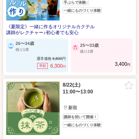
手ぶらで体験♪
一緒にものづくり体験
《夏限定》一緒に作るオリジナルカクテル
講師がレクチャー♪初心者でも安心
26〜34歳
25〜33歳
残り1席
残り2席
通常価格
6,800
円
3,400
円
6,300
早割
円
8/22(土)
11:00〜13:00
新宿
講師を招いて開催！
一緒にものづくり体験