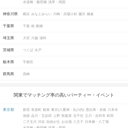
水道橋・飯田橋
浅草・両国
神奈川県
横浜
みなとみらい
川崎・武蔵小杉
藤沢
鎌倉
千葉県
千葉
柏
船橋
埼玉県
大宮
川越
浦和
茨城県
つくば
水戸
栃木県
宇都宮
群馬県
高崎
関東でマッチング率の高いパーティー・イベント
東京都
新宿
有楽町
銀座
東京(八重洲・丸の内)
恵比寿・赤坂
六本木
池袋
品川・五反田
上野
秋葉原
北千住
立川・吉祥寺
町田
二子玉川
渋谷
自由が丘
お台場
八王子
日本橋・八丁堀
水道橋・飯田橋
浅草・両国