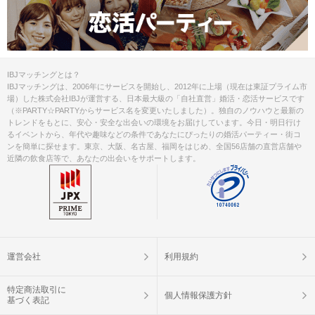
IBJマッチングとは？
IBJマッチングは、2006年にサービスを開始し、2012年に上場（現在は東証プライム市
場）した株式会社IBJが運営する、日本最大級の「自社直営」婚活・恋活サービスです
（※PARTY☆PARTYからサービス名を変更いたしました）。独自のノウハウと最新の
トレンドをもとに、安心・安全な出会いの環境をお届けしています。今日・明日行け
るイベントから、年代や趣味などの条件であなたにぴったりの婚活パーティー・街コ
ンを簡単に探せます。東京、大阪、名古屋、福岡をはじめ、全国56店舗の直営店舗や
近隣の飲食店等で、あなたの出会いをサポートします。
運営会社
利用規約
特定商法取引に
個人情報保護方針
基づく表記