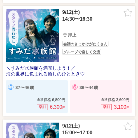
9/12(土)
14:30〜16:30
押上
会話のきっかけがたくさん
グループで楽しく交流
＼すみだ水族館を満喫しよう！／
海の世界に包まれる癒しのひととき♡
37〜46歳
36〜44歳
通常価格
6,800
円
通常価格
3,600
円
6,300
3,100
早割
早割
円
円
9/12(土)
15:00〜17:00