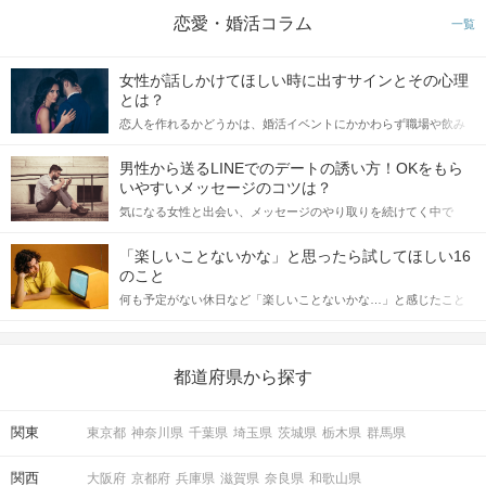
恋愛・婚活コラム
一覧
女性が話しかけてほしい時に出すサインとその心理
とは？
恋人を作れるかどうかは、婚活イベントにかかわらず職場や飲み
会の場で女性が話しかけて欲しい時に出すサインに、早く気づい
てアプローチできるかにも左右されます。 これから恋人作りを本
男性から送るLINEでのデートの誘い方！OKをもら
格的に始めようとしている方は、女性が異性を求めて出すサイン
いやすいメッセージのコツは？
をしっかりと理解し、正しい行動に移せるかどうかが重要。 この
気になる女性と出会い、メッセージのやり取りを続けてく中で
記事では、女性が話しかけて欲しい時に出すサインとその心理を
「この人いいな」と感じたら、次はデートに誘いたくなるもの。
詳しく解説した後、婚活イベントで実際にサインを受け取った場
しかし、中には「どう誘ったらいいの？」とお困りの男性もいら
合にどのような行動に繋げるべきかをご紹介していきます。
「楽しいことないかな」と思ったら試してほしい16
っしゃるのではないでしょうか。 そこで今回は、男性から女性へ
のこと
送るLINEでのデートの誘い方のコツをご紹介します。例文も混じ
何も予定がない休日など「楽しいことないかな…」と感じたこと
えながら解説するので、ぜひ参考にしてください。
がある人もいるのでは？ 日常が退屈に感じるなら、いますぐ楽し
いことを始めましょう！ いますぐ楽しい気分になれる対処法か
ら、恋愛・自分磨き・趣味などジャンル別の楽しいことまで、16
の楽しいことアイデアを集めました♪ いままさに楽しいことを探し
都道府県から探す
ている方は必見です。
関東
東京都
神奈川県
千葉県
埼玉県
茨城県
栃木県
群馬県
関西
大阪府
京都府
兵庫県
滋賀県
奈良県
和歌山県