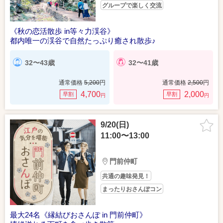
グループで楽しく交流
《秋の恋活散歩 in等々力渓谷》
都内唯一の渓谷で自然たっぷり癒され散歩♪
32〜43歳
32〜41歳
通常価格
5,200
円
通常価格
2,500
円
4,700
2,000
早割
早割
円
円
9/20(日)
11:00〜13:00
門前仲町
共通の趣味発見！
まったりおさんぽコン
最大24名《縁結びおさんぽ in 門前仲町》