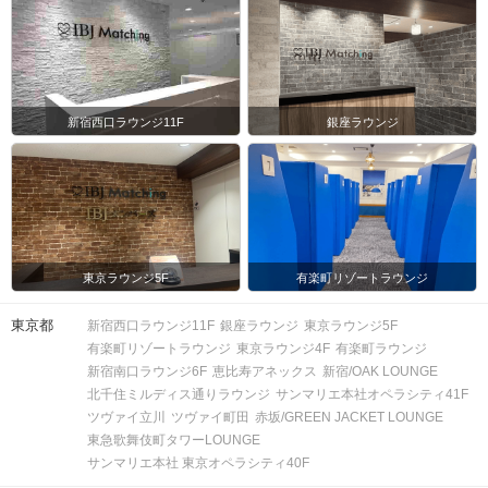
新宿西口ラウンジ11F
銀座ラウンジ
東京ラウンジ5F
有楽町リゾートラウンジ
東京都
新宿西口ラウンジ11F
銀座ラウンジ
東京ラウンジ5F
有楽町リゾートラウンジ
東京ラウンジ4F
有楽町ラウンジ
新宿南口ラウンジ6F
恵比寿アネックス
新宿/OAK LOUNGE
北千住ミルディス通りラウンジ
サンマリエ本社オペラシティ41F
ツヴァイ立川
ツヴァイ町田
赤坂/GREEN JACKET LOUNGE
東急歌舞伎町タワーLOUNGE
サンマリエ本社 東京オペラシティ40F