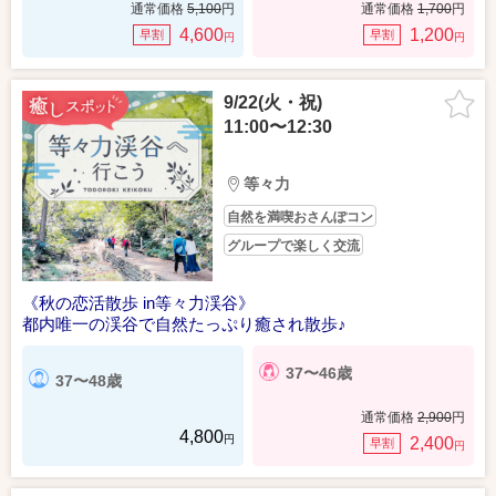
通常価格
5,100
円
通常価格
1,700
円
4,600
1,200
早割
早割
円
円
9/22(火・祝)
11:00〜12:30
等々力
自然を満喫おさんぽコン
グループで楽しく交流
《秋の恋活散歩 in等々力渓谷》
都内唯一の渓谷で自然たっぷり癒され散歩♪
37〜46歳
37〜48歳
通常価格
2,900
円
4,800
円
2,400
早割
円