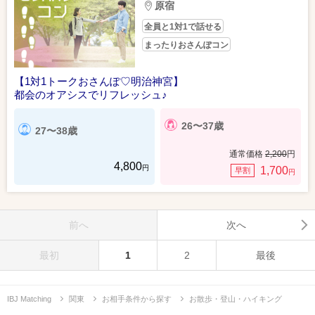
原宿
全員と1対1で話せる
まったりおさんぽコン
【1対1トークおさんぽ♡明治神宮】
都会のオアシスでリフレッシュ♪
26〜37歳
27〜38歳
通常価格
2,200
円
4,800
円
1,700
早割
円
前へ
次へ
最初
1
2
最後
IBJ Matching
関東
お相手条件から探す
お散歩・登山・ハイキング