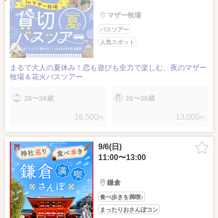
マザー牧場
バスツアー
人気スポット
まるで大人の夏休み！恋も遊びも全力で楽しむ、夜のマザー
牧場＆花火バスツアー
26〜38歳
26〜38歳
16,500
13,000
円
円
9/6(日)
11:00〜13:00
鎌倉
食べ歩きを満喫♪
まったりおさんぽコン