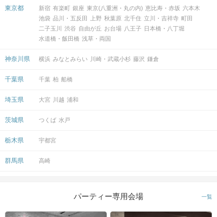
東京都
新宿
有楽町
銀座
東京(八重洲・丸の内)
恵比寿・赤坂
六本木
池袋
品川・五反田
上野
秋葉原
北千住
立川・吉祥寺
町田
二子玉川
渋谷
自由が丘
お台場
八王子
日本橋・八丁堀
水道橋・飯田橋
浅草・両国
神奈川県
横浜
みなとみらい
川崎・武蔵小杉
藤沢
鎌倉
千葉県
千葉
柏
船橋
埼玉県
大宮
川越
浦和
茨城県
つくば
水戸
栃木県
宇都宮
群馬県
高崎
パーティー専用会場
一覧