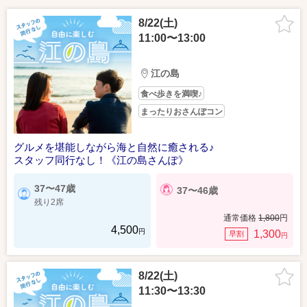
8/22(土)
11:00〜13:00
江の島
食べ歩きを満喫♪
まったりおさんぽコン
グルメを堪能しながら海と自然に癒される♪
スタッフ同行なし！《江の島さんぽ》
37〜47歳
37〜46歳
残り2席
通常価格
1,800
円
4,500
円
1,300
早割
円
8/22(土)
11:30〜13:30