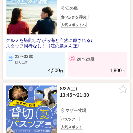
江の島
食べ歩きを満喫♪
人気スポットへ
グルメを堪能しながら海と自然に癒される♪
スタッフ同行なし！《江の島さんぽ》
23〜32歳
20〜29歳
残り1席
4,500
1,800
円
円
8/22(土)
13:45〜21:30
マザー牧場
バスツアー
人気スポット