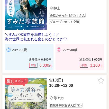
押上
会話のきっかけがたくさん
グループで楽しく交流
＼すみだ水族館を満喫しよう！／
海の世界に包まれる癒しのひととき♡
24〜32歳
22〜30歳
通常価格
6,800
円
通常価格
3,600
円
6,300
3,100
早割
早割
円
円
9/13(日)
10:30〜12:00
等々力
自然を満喫おさんぽコン