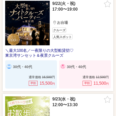
9/22(火・祝)
17:00〜19:00
お台場
クルーズ
人気スポット
＼最大100名／一夜限りの大型船貸切♡
東京湾サンセット＆夜景クルーズ
30代・40代
30代・40代
通常価格
16,500
円
通常価格
12,500
円
15,500
11,500
早割
早割
円
円
9/23(水・祝)
12:00〜13:30