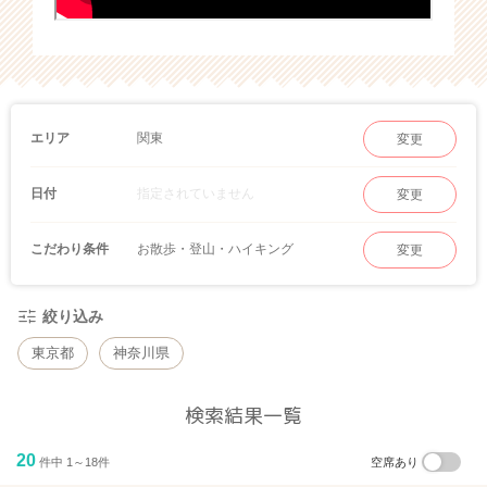
関東
エリア
変更
指定されていません
日付
変更
お散歩・登山・ハイキング
こだわり条件
変更
絞り込み
東京都
神奈川県
検索結果一覧
20
件中 1～18件
空席あり