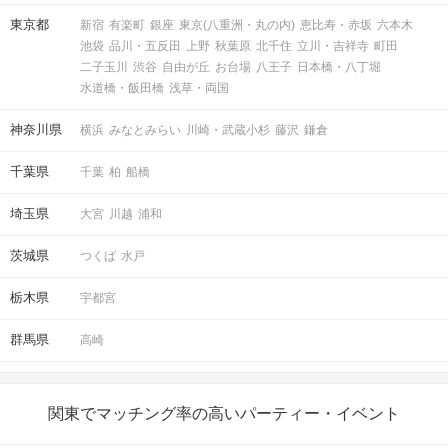
東京都
新宿
有楽町
銀座
東京(八重洲・丸の内)
恵比寿・赤坂
六本木
池袋
品川・五反田
上野
秋葉原
北千住
立川・吉祥寺
町田
二子玉川
渋谷
自由が丘
お台場
八王子
日本橋・八丁堀
水道橋・飯田橋
浅草・両国
神奈川県
横浜
みなとみらい
川崎・武蔵小杉
藤沢
鎌倉
千葉県
千葉
柏
船橋
埼玉県
大宮
川越
浦和
茨城県
つくば
水戸
栃木県
宇都宮
群馬県
高崎
関東でマッチング率の高いパーティー・イベント