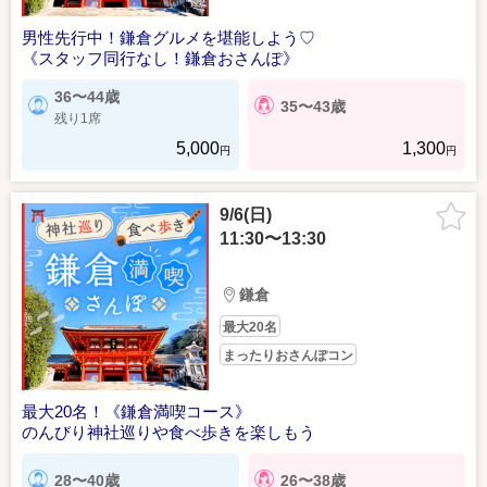
男性先行中！鎌倉グルメを堪能しよう♡
《スタッフ同行なし！鎌倉おさんぽ》
36〜44歳
35〜43歳
残り1席
5,000
1,300
円
円
9/6(日)
11:30〜13:30
鎌倉
最大20名
まったりおさんぽコン
最大20名！《鎌倉満喫コース》
のんびり神社巡りや食べ歩きを楽しもう
28〜40歳
26〜38歳