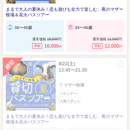
まるで大人の夏休み！恋も遊びも全力で楽しむ、夜のマザー
牧場＆花火バスツアー
36〜48歳
34〜46歳
通常価格
16,500
円
通常価格
12,500
円
16,000
12,000
早割
早割
円
円
8/22(土)
13:45〜21:30
マザー牧場
バスツアー
人気スポット
まるで大人の夏休み！恋も遊びも全力で楽しむ、夜のマザー
牧場＆花火バスツアー