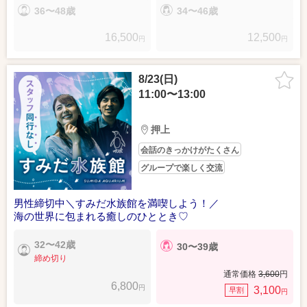
36〜48歳
34〜46歳
16,500
12,500
円
円
8/23(日)
11:00〜13:00
押上
会話のきっかけがたくさん
グループで楽しく交流
男性締切中＼すみだ水族館を満喫しよう！／
海の世界に包まれる癒しのひととき♡
32〜42歳
30〜39歳
締め切り
通常価格
3,600
円
6,800
円
3,100
早割
円