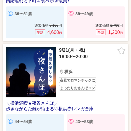
情緒溢れる下町を食べ歩き散策♪
39〜51歳
39〜49歳
通常価格
5,100
円
通常価格
1,700
円
4,600
1,200
早割
早割
円
円
9/21(月・祝)
18:00〜20:00
横浜
夜景でロマンチックに
まったりおさんぽコン
＼横浜満喫★夜景さんぽ／
歩きながら距離が縮まる♡横浜赤レンガ倉庫
44〜54歳
43〜53歳