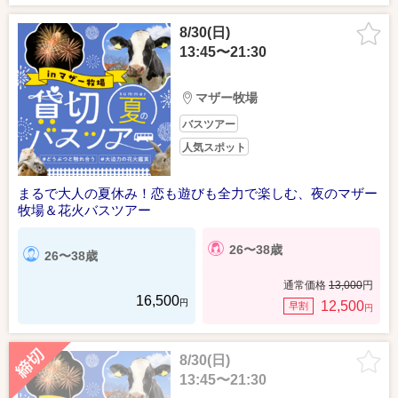
8/30(日)
13:45〜21:30
マザー牧場
バスツアー
人気スポット
まるで大人の夏休み！恋も遊びも全力で楽しむ、夜のマザー
牧場＆花火バスツアー
26〜38歳
26〜38歳
通常価格
13,000
円
16,500
円
12,500
早割
円
8/30(日)
13:45〜21:30