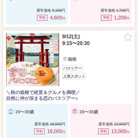
通常価格
5,100
円
通常価格
1,700
円
4,600
1,200
早割
早割
円
円
9/12(土)
9:15〜20:30
箱根
バスツアー
人気スポット
＼秋の箱根で絶景＆グルメを満喫／
自然に仲が深まる恋のバスツアー♪
29〜39歳
28〜38歳
通常価格
18,500
円
通常価格
13,500
円
18,000
13,000
早割
早割
円
円