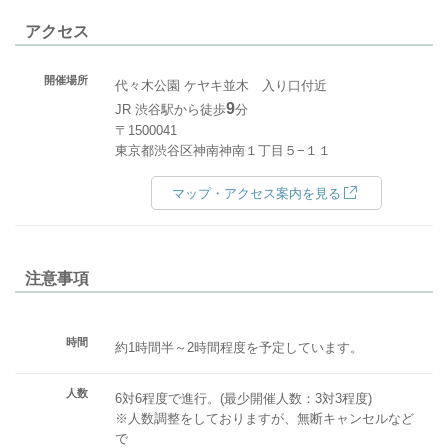
アクセス
開催場所
代々木公園 ケヤキ並木 入り口付近
9
JR 渋谷駅から徒歩
分
〒1500041
東京都渋谷区神南神南１丁目５−１１
マップ・アクセス案内を見る
注意事項
時間
約1時間半～2時間程度を予定しています。
人数
6対6程度で進行。(最少開催人数：3対3程度)
※人数調整をしておりますが、無断キャンセルなど
で