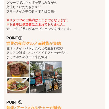
グループでおさんぽを楽しみながら
交流していただきます♡
フリータイム中の食べ歩きは自由♪
※スタッフのご案内はここまでとなります。
※お食事は参加費に含まれておりません。
途中で1～2回のグループチェンジを行います。
POINT①
世界の夜市グルメ＆雑貨が集結
台湾・タイ・ベトナムなどの屋台料理や、
アジアン雑貨・ハンドメイドアクセが並ぶ。
まるで海外の夜市に来た気分！
POINT②
音楽×アート×カルチャーが融合