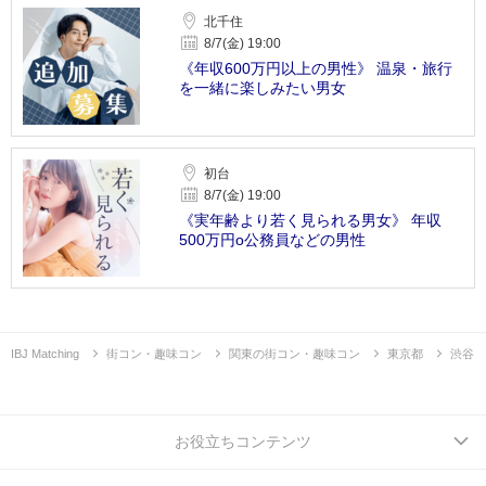
北千住
8/7(金) 19:00
《年収600万円以上の男性》 温泉・旅行
を一緒に楽しみたい男女
初台
8/7(金) 19:00
《実年齢より若く見られる男女》 年収
500万円o公務員などの男性
IBJ Matching
街コン・趣味コン
関東の街コン・趣味コン
東京都
渋谷
お役立ちコンテンツ