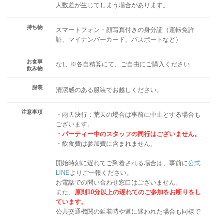
人数差が生じてしまう場合があります。
持ち物
スマートフォン・顔写真付きの身分証（運転免許
証、マイナンバーカード、パスポートなど）
お食事
なし ※各自精算にて、ご自由にご購入ください
飲み物
服装
清潔感のある服装でお越しください。
注意事項
・雨天決行：荒天の場合は事前に中止とする場合も
ございます。
・パーティー中のスタッフの同行はございません。
・飲食費は参加費に含まれません。
開始時刻に遅れてご到着される場合は、事前に
公式
LINE
よりご一報ください。
お電話での問い合わせ窓口はございません。
また、
原則10分以上の遅れてのご参加をお断りをし
ています。
公共交通機関の延着時や道に迷われた場合も同様で