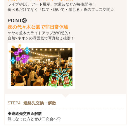
ライブやDJ、アート展示、大道芸などが毎晩開催！
食べるだけでなく「観て・聴いて・感じる」夜のフェス空間☆
POINT③
夜の代々木公園で非日常体験
ケヤキ並木のライトアップが幻想的♪
自然×ネオンの雰囲気で写真映え抜群！
STEP4
連絡先交換・解散
◆連絡先交換＆解散
気になった方とぜひ二次会へ♡