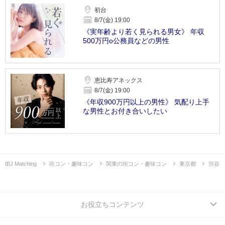
初台
8/7(金) 19:00
《実年齢より若く見られる男女》 年収
500万円o公務員などの男性
恵比寿アネックス
8/7(金) 19:00
《年収900万円以上の男性》 気配り上手
な男性とお付き合いしたい
IBJ Matching
街コン・趣味コン
関東の街コン・趣味コン
東京都
渋谷
お役立ちコンテンツ