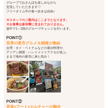
グループでおさんぽを楽しみながら
交流していただきます♡
フリータイム中の食べ歩きは自由♪
※スタッフのご案内はここまでとなります。
※お食事は参加費に含まれておりません。
途中で1～2回のグループチェンジを行います。
POINT①
世界の夜市グルメ＆雑貨が集結
台湾・タイ・ベトナムなどの屋台料理や、
アジアン雑貨・ハンドメイドアクセが並ぶ。
まるで海外の夜市に来た気分！
POINT②
音楽×アート×カルチャーが融合