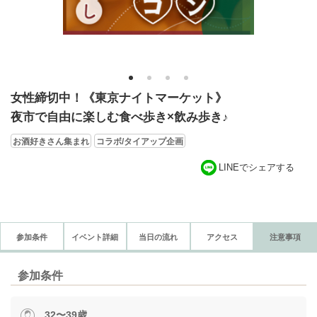
1
2
3
4
女性締切中！《東京ナイトマーケット》
夜市で自由に楽しむ食べ歩き×飲み歩き♪
お酒好きさん集まれ
コラボ/タイアップ企画
LINEでシェアする
参加条件
イベント詳細
当日の流れ
アクセス
注意事項
参加条件
32〜39歳