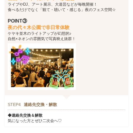
ライブやDJ、アート展示、大道芸などが毎晩開催！
食べるだけでなく「観て・聴いて・感じる」夜のフェス空間☆
POINT③
夜の代々木公園で非日常体験
ケヤキ並木のライトアップが幻想的♪
自然×ネオンの雰囲気で写真映え抜群！
STEP4
連絡先交換・解散
◆連絡先交換＆解散
気になった方とぜひ二次会へ♡