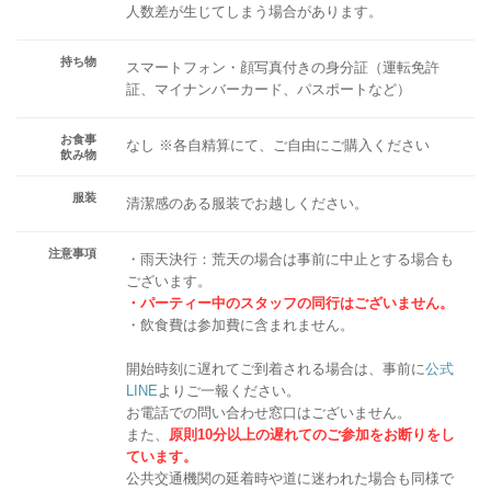
人数差が生じてしまう場合があります。
持ち物
スマートフォン・顔写真付きの身分証（運転免許
証、マイナンバーカード、パスポートなど）
お食事
なし ※各自精算にて、ご自由にご購入ください
飲み物
服装
清潔感のある服装でお越しください。
注意事項
・雨天決行：荒天の場合は事前に中止とする場合も
ございます。
・パーティー中のスタッフの同行はございません。
・飲食費は参加費に含まれません。
開始時刻に遅れてご到着される場合は、事前に
公式
LINE
よりご一報ください。
お電話での問い合わせ窓口はございません。
また、
原則10分以上の遅れてのご参加をお断りをし
ています。
公共交通機関の延着時や道に迷われた場合も同様で