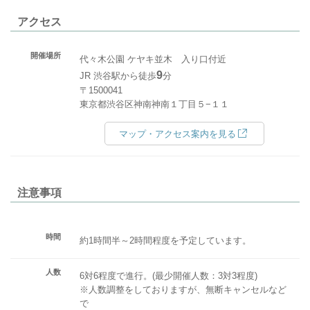
アクセス
開催場所
代々木公園 ケヤキ並木 入り口付近
9
JR 渋谷駅から徒歩
分
〒1500041
東京都渋谷区神南神南１丁目５−１１
マップ・アクセス案内を見る
注意事項
時間
約1時間半～2時間程度を予定しています。
人数
6対6程度で進行。(最少開催人数：3対3程度)
※人数調整をしておりますが、無断キャンセルなど
で