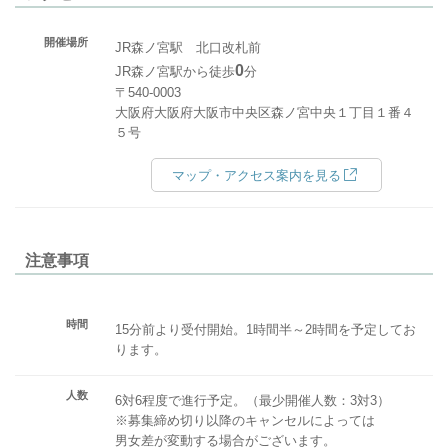
開催場所
JR森ノ宮駅 北口改札前
0
JR森ノ宮駅から徒歩
分
〒540-0003
大阪府大阪府大阪市中央区森ノ宮中央１丁目１番４
５号
マップ・アクセス案内を見る
注意事項
時間
15分前より受付開始。1時間半～2時間を予定してお
ります。
人数
6対6程度で進行予定。（最少開催人数：3対3）
※募集締め切り以降のキャンセルによっては
男女差が変動する場合がございます。