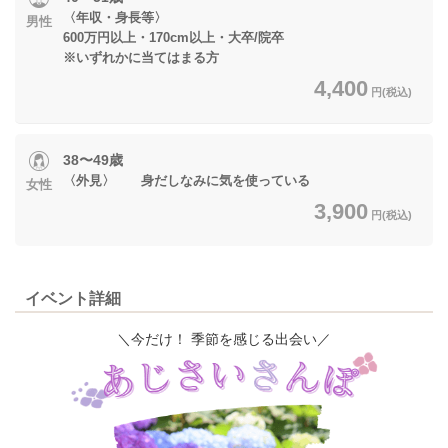
〈年収・身長等〉
男性
600万円以上・170cm以上・大卒/院卒
※いずれかに当てはまる方
4,400
円(税込)
38〜49歳
〈外見〉 身だしなみに気を使っている
女性
3,900
円(税込)
イベント詳細
＼今だけ！ 季節を感じる出会い／