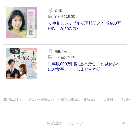
京都
8/7(金) 19:30
＼仲良しカップルが理想♡／ 年収500万
円以上などの男性
梅田4階
8/7(金) 19:30
＼年収600万円以上の男性／ お盆休み中
にお食事デートしませんか♡
IBJ Matching
街コン・趣味コン
関西の街コン・趣味コン
大阪府
その他
お役立ちコンテンツ