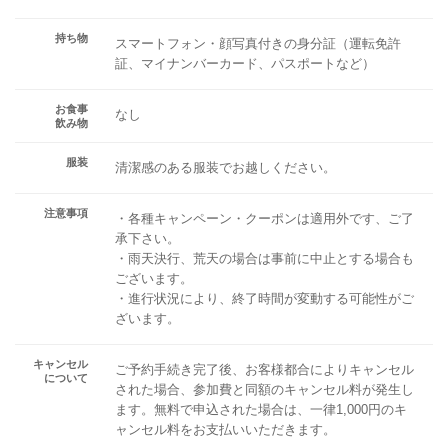
持ち物
スマートフォン・顔写真付きの身分証（運転免許
証、マイナンバーカード、パスポートなど）
お食事
なし
飲み物
服装
清潔感のある服装でお越しください。
注意事項
・各種キャンペーン・クーポンは適用外です、ご了
承下さい。
・雨天決行、荒天の場合は事前に中止とする場合も
ございます。
・進行状況により、終了時間が変動する可能性がご
ざいます。
キャンセル
ご予約手続き完了後、お客様都合によりキャンセル
について
された場合、参加費と同額のキャンセル料が発生し
ます。無料で申込された場合は、一律1,000円のキ
ャンセル料をお支払いいただきます。