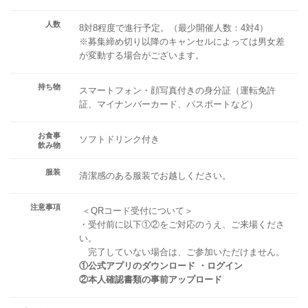
人数
8対8程度で進行予定。（最少開催人数：4対4）
※募集締め切り以降のキャンセルによっては男女差
が変動する場合がございます。
持ち物
スマートフォン・顔写真付きの身分証（運転免許
証、マイナンバーカード、パスポートなど）
お食事
ソフトドリンク付き
飲み物
服装
清潔感のある服装でお越しください。
注意事項
＜QRコード受付について＞
・受付前に以下①②をご対応のうえ、ご来場くださ
い。
完了していない場合は、ご参加いただけません。
①公式アプリのダウンロード ・ログイン
②本人確認書類の事前アップロード