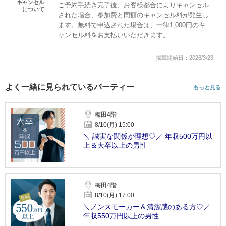
キャンセル
ご予約手続き完了後、お客様都合によりキャンセル
について
された場合、参加費と同額のキャンセル料が発生し
ます。無料で申込された場合は、一律1,000円のキ
ャンセル料をお支払いいただきます。
掲載開始日：2026/3/23
よく一緒に見られているパーティー
もっと見る
梅田4階
8/10(月) 15:00
＼ 誠実な関係が理想♡／ 年収500万円以
上＆大卒以上の男性
梅田4階
8/10(月) 17:00
＼ノンスモーカー＆清潔感のある方♡／
年収550万円以上の男性