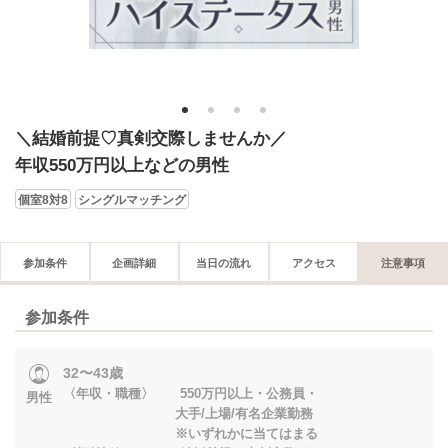
1
2
3
4
＼結婚前提♡真剣交際しませんか／
年収550万円以上などの男性
個室8対8
シングルマッチング
参加条件
企画詳細
当日の流れ
アクセス
注意事項
参加条件
32〜43歳
〈年収・職種〉 550万円以上・公務員・
男性
大手/上場/有名企業勤務
※いずれかに当てはまる