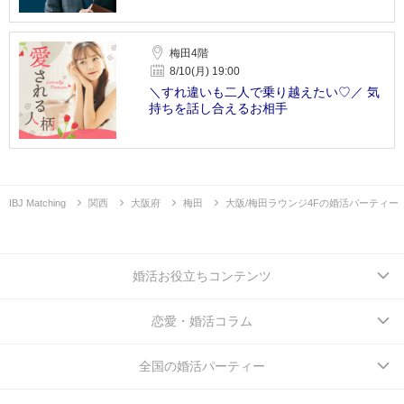
梅田4階
8/10(月) 19:00
＼すれ違いも二人で乗り越えたい♡／ 気
持ちを話し合えるお相手
IBJ Matching
関西
大阪府
梅田
大阪/梅田ラウンジ4Fの婚活パーティー
婚活お役立ちコンテンツ
恋愛・婚活コラム
全国の婚活パーティー