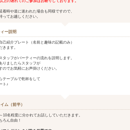
分以上の遅れてのご参加は
お断りしております。
延着時や道に迷われた場合も同様ですので、
持ってお越しください。
ティー説明
自己紹介プレート（名前と趣味の記載のみ）
だきます。
スタッフがパーティーの流れを説明します。
ありましたらスタッフが
すのでお気軽にお声掛けください。
らテーブルで乾杯をして
ート♪
タイム（前半）
8～10名程度に分かれてお話ししていただきます。
ちろん自由！