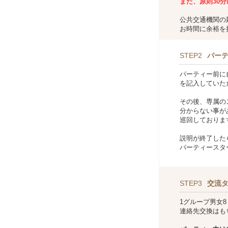
また、
原則30
公共交通機関の
お時間に余裕を
STEP2
パー
パーティー前に
を記入していた
その後、専属の
分からない事が
巡回しておりま
説明が終了した
パーティースタ
STEP3
交流
1グループ男女
連絡先交換はも