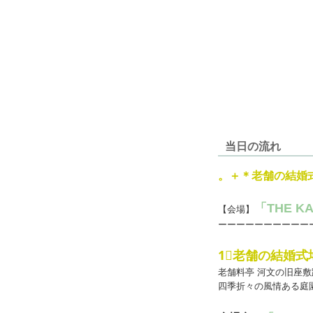
当日の流れ
。＋＊老舗の結婚
「THE K
【会場】
ーーーーーーーーーー
1⃣老舗の結婚
老舗料亭 河文の旧座敷
四季折々の風情ある庭