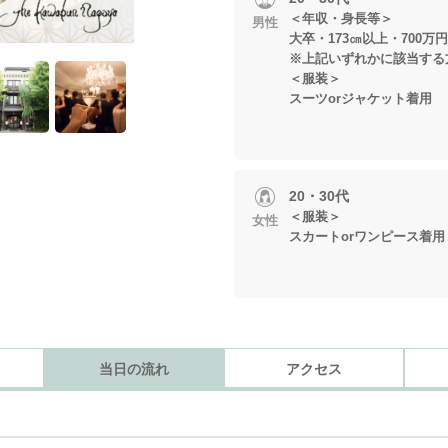
＜年収・身長等＞
男性
大卒・173㎝以上・700万
※上記いずれかに該当する
＜服装＞
スーツorジャケット着用
20・30代
＜服装＞
女性
スカートorワンピース着用
当日の流れ
アクセス