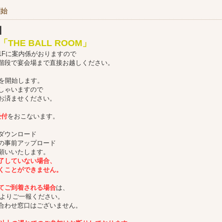
開始
】
THE BALL ROOM」
1Fに案内係がおりますので
階段で宴会場まで直接お越しください。
付を開始します。
しゃいますので
お済ませください。
受付
をおこないます。
ダウンロード
の事前アップロード
願いいたします。
了していない場合、
くことができません。
てご到着される場合
は、
Eよりご一報ください。
合わせ窓口はございません。