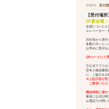
STEP1
受付
【受付場所
2F宴会場：「
会場についたら
エレベーター・
20分前から受
多数の方いらっ
お早めに受付を
QRコードにて
①公式アプリの
②本人確認書類
に、ご協力をお
※上記①②が完
ご参加いただ
開始時刻に遅れ
事前に公式LIN
お電話での問い