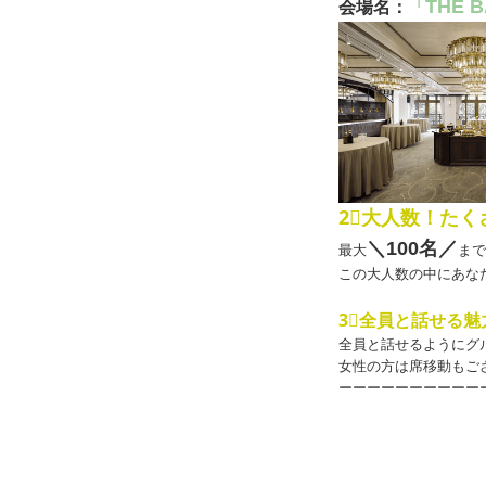
THE 
会場名：
「
2⃣大人数！た
＼100
名
／
最大
まで
この大人数の中にあな
3⃣全員と話せる魅
全員と話せるようにグ
女性の方は席移動もご
ーーーーーーーーーー