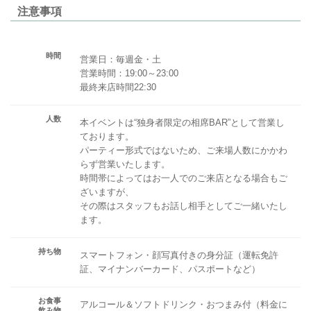
注意事項
時間
営業日：毎週金・土
営業時間：19:00～23:00
最終来店時間22:30
人数
本イベントは“独身者限定の相席BAR”として営業し
ております。
パーティー形式ではないため、ご来場人数にかかわ
らず営業いたします。
時間帯によってはお一人でのご来店となる場合もご
ざいますが、
その際はスタッフもお話し相手としてご一緒いたし
ます。
持ち物
スマートフォン・顔写真付きの身分証（運転免許
証、マイナンバーカード、パスポートなど）
お食事
アルコール＆ソフトドリンク・おつまみ付（料金に
飲み物