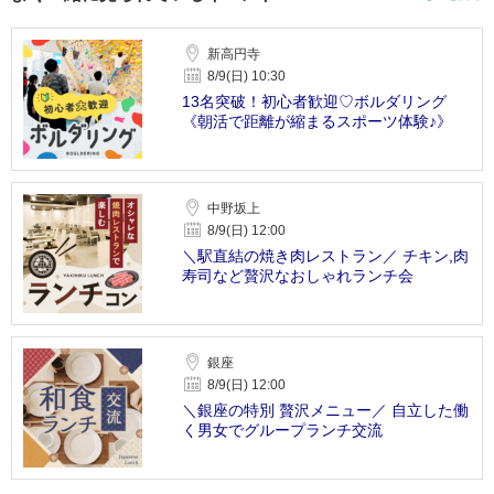
新高円寺
8/9(日) 10:30
13名突破！初心者歓迎♡ボルダリング
《朝活で距離が縮まるスポーツ体験♪》
中野坂上
8/9(日) 12:00
＼駅直結の焼き肉レストラン／ チキン,肉
寿司など贅沢なおしゃれランチ会
銀座
8/9(日) 12:00
＼銀座の特別 贅沢メニュー／ 自立した働
く男女でグループランチ交流