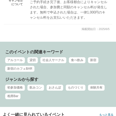
キャンセル
ご予約手続き完了後、お客様都合によりキャンセル
について
された場合、参加費と同額のキャンセル料が発生し
ます。無料で申込された場合は、一律1,000円のキ
ャンセル料をお支払いいただきます。
掲載開始日：2025/6/5
このイベントの関連キーワード
アルコール
貸切
社会人サークル
食べ飲み
新宿
新宿のカフェBAR
ジャンルから探す
初参加価格
飲みコン
おさんぽ
ものづくり
体験共有
相席Bar
よく一緒に見られているイベント
もっと見る