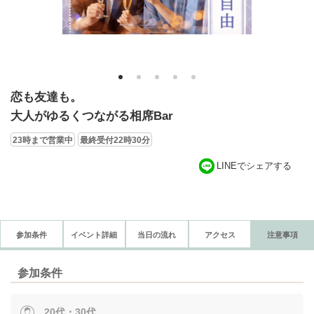
1
2
3
4
5
恋も友達も。
大人がゆるくつながる相席Bar
23時まで営業中
最終受付22時30分
LINEでシェアする
参加条件
イベント詳細
当日の流れ
アクセス
注意事項
参加条件
20代・30代