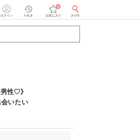
0
ログイン
りれき
お気に入り
さがす
の男性♡》
出会いたい