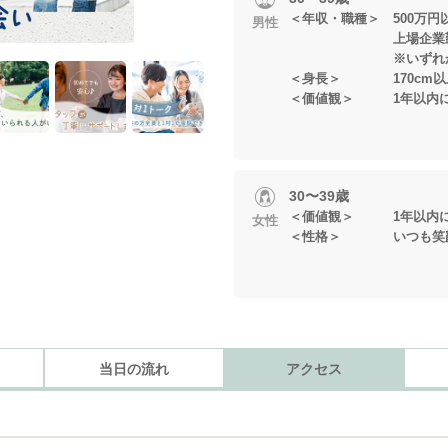
＜年収・職種＞ 500万
男性
上場企業勤
※いずれかに当
＜身長＞ 170cm以
＜価値観＞ 1年以内に
30〜39歳
＜価値観＞ 1年以内に
女性
＜性格＞ いつも笑顔
当日の流れ
アクセス