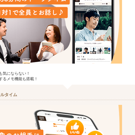
も気にならない！
するメモ機能も搭載！
ールタイム