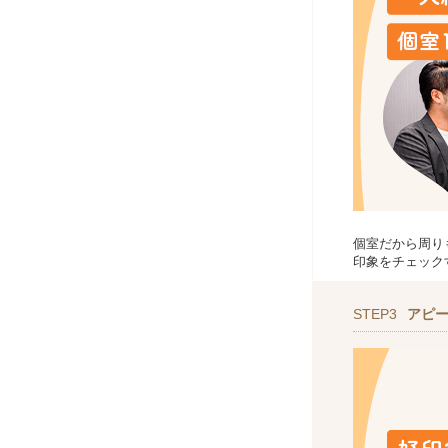
個室だから周り
印象をチェック
STEP3
アピ