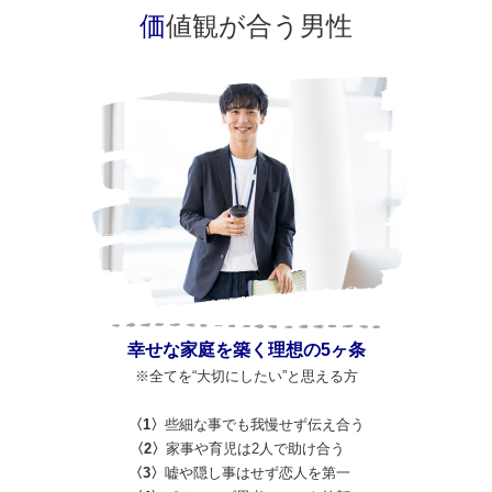
価
値観が合う男性
幸せな家庭を築く理想の5ヶ条
※全てを“大切にしたい”と思える方
〈1〉
些細な事でも我慢せず伝え合う
〈2〉
家事や育児は2人で助け合う
〈3〉
嘘や隠し事はせず恋人を第一