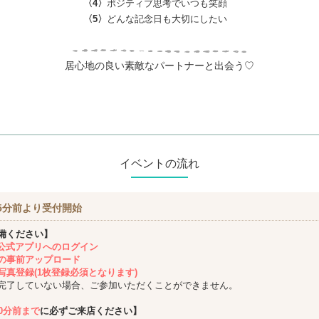
〈4〉
ポジティブ思考でいつも笑顔
〈5〉
どんな記念日も大切にしたい
居心地の良い素敵なパートナーと出会う♡
イベントの流れ
5分前より受付開始
備ください】
ing公式アプリへのログイン
の事前アップロード
写真登録(1枚登録必須となります)
完了していない場合、ご参加いただくことができません。
10分前まで
に必ずご来店ください】