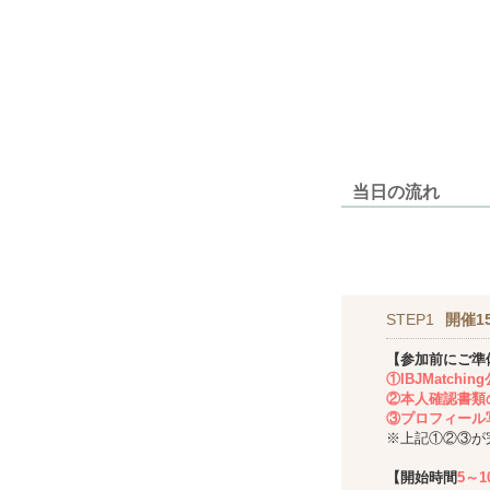
当日の流れ
STEP1
開催1
【参加前にご準
①IBJMatch
②本人確認書類
③プロフィール
※上記①②③が
【開始時間
5～