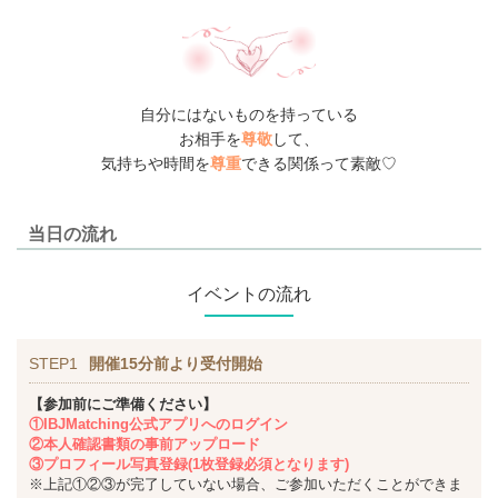
自分にはないものを持っている
お相手を
尊敬
して、
気持ちや時間を
尊重
できる関係って素敵♡
当日の流れ
イベントの流れ
STEP1
開催15分前より受付開始
【参加前にご準備ください】
①IBJMatching公式アプリへのログイン
②本人確認書類の事前アップロード
③プロフィール写真登録(1枚登録必須となります)
※上記①②③が完了していない場合、ご参加いただくことができま