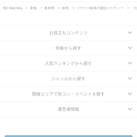
IBJ Matching
東海
岐阜県
岐阜
ツヴァイ岐阜の婚活パーティー
《
お役立ちコンテンツ
特集から探す
人気ランキングから探す
ジャンルから探す
開催エリアで街コン・イベントを探す
運営者情報