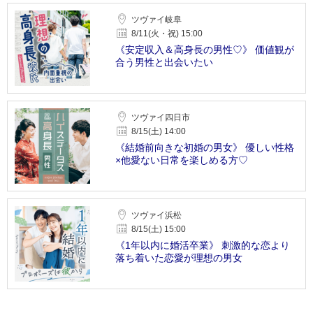
ツヴァイ岐阜
8/11(火・祝) 15:00
《安定収入＆高身長の男性♡》 価値観が
合う男性と出会いたい
ツヴァイ四日市
8/15(土) 14:00
《結婚前向きな初婚の男女》 優しい性格
×他愛ない日常を楽しめる方♡
ツヴァイ浜松
8/15(土) 15:00
《1年以内に婚活卒業》 刺激的な恋より
落ち着いた恋愛が理想の男女