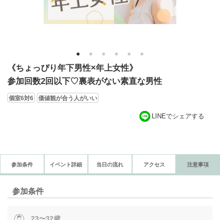
1
2
3
4
5
6
《ちょっぴり年下男性×年上女性》
参加回数2回以下♡裏表がない素直な男性
個室6対6
価値観が合う人がいい
LINEでシェアする
参加条件
イベント詳細
当日の流れ
アクセス
注意事項
参加条件
23〜32歳