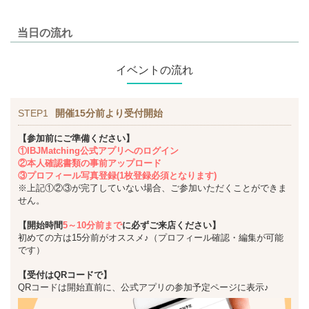
当日の流れ
イベントの流れ
STEP1
開催15分前より受付開始
【参加前にご準備ください】
①IBJMatching公式アプリへのログイン
②本人確認書類の事前アップロード
③プロフィール写真登録(1枚登録必須となります)
※上記①②③が完了していない場合、ご参加いただくことができま
せん。
【開始時間
5～10分前まで
に必ずご来店ください】
初めての方は15分前がオススメ♪（プロフィール確認・編集が可能
です）
【受付はQRコードで】
QRコードは開始直前に、公式アプリの参加予定ページに表示♪