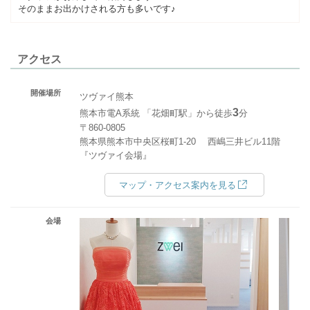
そのままお出かけされる方も多いです♪
アクセス
開催場所
ツヴァイ熊本
3
熊本市電A系統 「花畑町駅」から徒歩
分
〒860-0805
熊本県熊本市中央区桜町1-20 西嶋三井ビル11階
『ツヴァイ会場』
マップ・アクセス案内を見る
会場