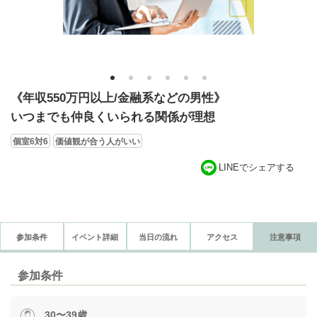
1
2
3
4
5
6
《年収550万円以上/金融系などの男性》
いつまでも仲良くいられる関係が理想
個室6対6
価値観が合う人がいい
LINEでシェアする
参加条件
イベント詳細
当日の流れ
アクセス
注意事項
参加条件
30〜39歳