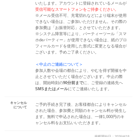
いたします。アカウントに登録されているメールが
受信可能なスマートフォンをご持参ください。
※メール受信不可、充電切れなどにより端末が使用
できない場合は、ご参加いただけません。その際の
参加費は「お振替対応」とさせていただきます。
※システム障害等により、パーティーツール「スマ
ホdeパーティー」が使用できない場合は、紙のプロ
フィールカードを使用した形式に変更となる場合が
ございます。予めご了承ください。
＜中止のご連絡について＞
参加人数や会場の都合により、やむを得ず開催を中
止とさせていただく場合がございます。中止の際
は、開始時刻の
90分前まで
に、ご登録の連絡先へ
SMSまたはメール
にてご連絡いたします。
キャンセル
ご予約手続き完了後、お客様都合によりキャンセル
について
された場合、参加費と同額のキャンセル料が発生し
ます。無料で申込された場合は、一律1,000円のキ
ャンセル料をお支払いいただきます。
掲載開始日：2026/4/18