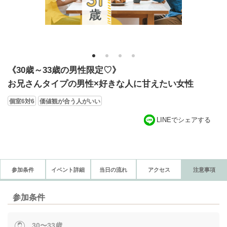
1
2
3
4
《30歳～33歳の男性限定♡》
お兄さんタイプの男性×好きな人に甘えたい女性
個室6対6
価値観が合う人がいい
LINEでシェアする
参加条件
イベント詳細
当日の流れ
アクセス
注意事項
参加条件
30〜33歳