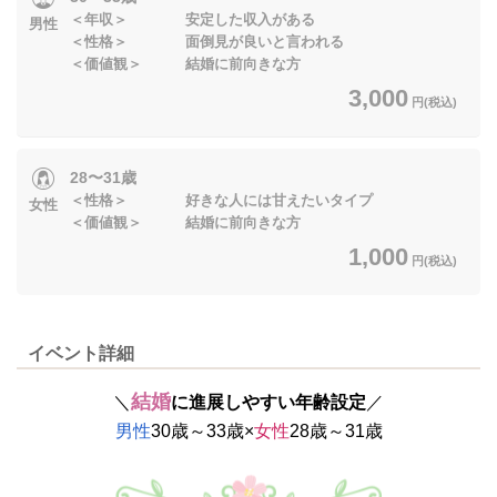
＜年収＞ 安定した収入がある
男性
＜性格＞ 面倒見が良いと言われる
＜価値観＞ 結婚に前向きな方
3,000
円(税込)
28〜31歳
＜性格＞ 好きな人には甘えたいタイプ
女性
＜価値観＞ 結婚に前向きな方
1,000
円(税込)
イベント詳細
結婚
＼
に進展しやすい年齢設定
／
男性
30歳～33歳×
女性
28歳～31歳