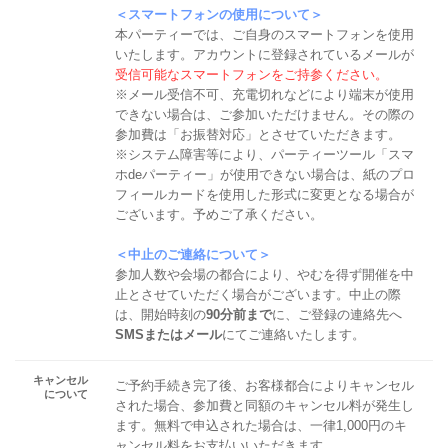
＜スマートフォンの使用について＞
本パーティーでは、ご自身のスマートフォンを使用
いたします。アカウントに登録されているメールが
受信可能なスマートフォンをご持参ください。
※メール受信不可、充電切れなどにより端末が使用
できない場合は、ご参加いただけません。その際の
参加費は「お振替対応」とさせていただきます。
※システム障害等により、パーティーツール「スマ
ホdeパーティー」が使用できない場合は、紙のプロ
フィールカードを使用した形式に変更となる場合が
ございます。予めご了承ください。
＜中止のご連絡について＞
参加人数や会場の都合により、やむを得ず開催を中
止とさせていただく場合がございます。中止の際
は、開始時刻の
90分前まで
に、ご登録の連絡先へ
SMSまたはメール
にてご連絡いたします。
キャンセル
ご予約手続き完了後、お客様都合によりキャンセル
について
された場合、参加費と同額のキャンセル料が発生し
ます。無料で申込された場合は、一律1,000円のキ
ャンセル料をお支払いいただきます。