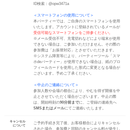
ID検索：@opw3471a
＜スマートフォンの使用について＞
本パーティーでは、ご自身のスマートフォンを使用
いたします。アカウントに登録されているメールが
受信可能なスマートフォンをご持参ください。
※メール受信不可、充電切れなどにより端末が使用
できない場合は、ご参加いただけません。その際の
参加費は「お振替対応」とさせていただきます。
※システム障害等により、パーティーツール「スマ
ホdeパーティー」が使用できない場合は、紙のプロ
フィールカードを使用した形式に変更となる場合が
ございます。予めご了承ください。
＜中止のご連絡について＞
参加人数や会場の都合により、やむを得ず開催を中
止とさせていただく場合がございます。中止の際
は、開始時刻の
90分前まで
に、ご登録の連絡先へ
SMSまたはメール
にてご連絡いたします。
キャンセル
ご予約手続き完了後、お客様都合によりキャンセル
について
された場合、参加費と同額のキャンセル料が発生し