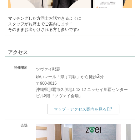
マッチングした方同士お話できるように
スタッフがお席までご案内します！
そのままお出かけされる方も多いです♪
アクセス
開催場所
ツヴァイ那覇
3
ゆいレール「県庁前駅」から徒歩
分
〒900-0015
沖縄県那覇市久茂地1-12-12 ニッセイ那覇センター
ビル8階『ツヴァイ会場』
マップ・アクセス案内を見る
会場