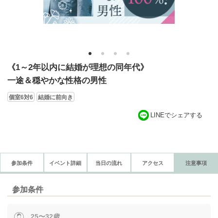
1
2
3
4
《1～2年以内に結婚が理想の同年代》
一途＆穏やかな性格の男性
個室6対6
結婚に前向き
LINEでシェアする
参加条件
イベント詳細
当日の流れ
アクセス
注意事項
参加条件
25〜32歳