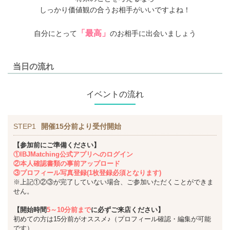
しっかり価値観の合うお相手がいいですよね！
「最高」
自分にとって
のお相手に出会いましょう
当日の流れ
イベントの流れ
STEP1
開催15分前より受付開始
【参加前にご準備ください】
①IBJMatching公式アプリへのログイン
②本人確認書類の事前アップロード
③プロフィール写真登録(1枚登録必須となります)
※上記①②③が完了していない場合、ご参加いただくことができま
せん。
【開始時間
5～10分前まで
に必ずご来店ください】
初めての方は15分前がオススメ♪（プロフィール確認・編集が可能
です）