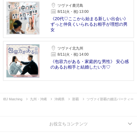
ツヴァイ鹿児島
8/11(火・祝) 13:00
《20代♡ここから始まる新しい出会い》
ずっと仲良くいられるお相手が理想の男
女
ツヴァイ北九州
8/11(火・祝) 14:00
《包容力がある・家庭的な男性》 安心感
のあるお相手と結婚したい方♡
IBJ Matching
九州・沖縄
沖縄県
那覇
ツヴァイ那覇の婚活パーティー
お役立ちコンテンツ