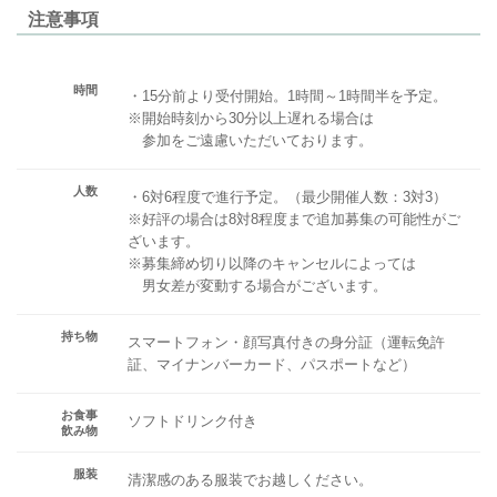
注意事項
時間
・15分前より受付開始。1時間～1時間半を予定。
※開始時刻から30分以上遅れる場合は
参加をご遠慮いただいております。
人数
・6対6程度で進行予定。（最少開催人数：3対3）
※好評の場合は8対8程度まで追加募集の可能性がご
ざいます。
※募集締め切り以降のキャンセルによっては
男女差が変動する場合がございます。
持ち物
スマートフォン・顔写真付きの身分証（運転免許
証、マイナンバーカード、パスポートなど）
お食事
ソフトドリンク付き
飲み物
服装
清潔感のある服装でお越しください。