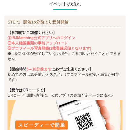
イベントの流れ
STEP1
開催15分前より受付開始
【参加前にご準備ください】
①IBJMatching公式アプリへのログイン
②本人確認書類の事前アップロード
③プロフィール写真登録(1枚登録必須となります)
※上記①②③が完了していない場合、ご参加いただくことができま
せん。
【開始時間
5～10分前まで
に必ずご来店ください】
初めての方は15分前がオススメ♪（プロフィール確認・編集が可能
です）
【受付はQRコードで】
QRコードは開始直前に、公式アプリの参加予定ページに表示♪