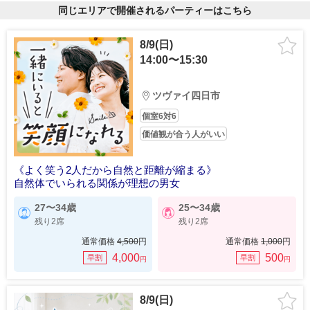
同じエリアで開催されるパーティーはこちら
8/9(日)
14:00〜15:30
ツヴァイ四日市
個室6対6
価値観が合う人がいい
《よく笑う2人だから自然と距離が縮まる》
自然体でいられる関係が理想の男女
27〜34歳
25〜34歳
残り2席
残り2席
通常価格
4,500
円
通常価格
1,000
円
4,000
500
早割
早割
円
円
8/9(日)