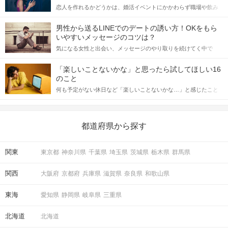
恋人を作れるかどうかは、婚活イベントにかかわらず職場や飲み
会の場で女性が話しかけて欲しい時に出すサインに、早く気づい
てアプローチできるかにも左右されます。 これから恋人作りを本
男性から送るLINEでのデートの誘い方！OKをもら
格的に始めようとしている方は、女性が異性を求めて出すサイン
いやすいメッセージのコツは？
をしっかりと理解し、正しい行動に移せるかどうかが重要。 この
気になる女性と出会い、メッセージのやり取りを続けてく中で
記事では、女性が話しかけて欲しい時に出すサインとその心理を
「この人いいな」と感じたら、次はデートに誘いたくなるもの。
詳しく解説した後、婚活イベントで実際にサインを受け取った場
しかし、中には「どう誘ったらいいの？」とお困りの男性もいら
合にどのような行動に繋げるべきかをご紹介していきます。
「楽しいことないかな」と思ったら試してほしい16
っしゃるのではないでしょうか。 そこで今回は、男性から女性へ
のこと
送るLINEでのデートの誘い方のコツをご紹介します。例文も混じ
何も予定がない休日など「楽しいことないかな…」と感じたこと
えながら解説するので、ぜひ参考にしてください。
がある人もいるのでは？ 日常が退屈に感じるなら、いますぐ楽し
いことを始めましょう！ いますぐ楽しい気分になれる対処法か
ら、恋愛・自分磨き・趣味などジャンル別の楽しいことまで、16
の楽しいことアイデアを集めました♪ いままさに楽しいことを探し
都道府県から探す
ている方は必見です。
関東
東京都
神奈川県
千葉県
埼玉県
茨城県
栃木県
群馬県
関西
大阪府
京都府
兵庫県
滋賀県
奈良県
和歌山県
東海
愛知県
静岡県
岐阜県
三重県
北海道
北海道