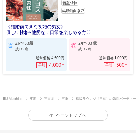
個室6対6
結婚前向き♡
《結婚前向きな初婚の男女》
優しい性格×他愛ない日常を楽しめる方♡
26〜33歳
24〜33歳
残り2席
残り2席
通常価格
4,500
円
通常価格
1,000
円
4,000
500
早割
早割
円
円
IBJ Matching
東海
三重県
三重
松阪ラウンジ（三重）の婚活パーティー
ページトップへ