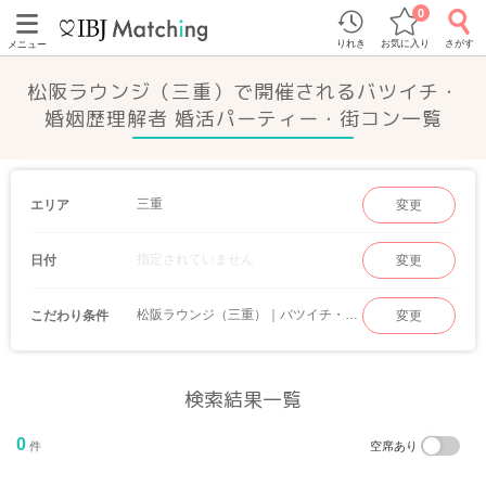
0
りれき
お気に入り
さがす
メニュー
松阪ラウンジ（三重）で開催されるバツイチ・
婚姻歴理解者 婚活パーティー・街コン一覧
三重
エリア
変更
指定されていません
日付
変更
松阪ラウンジ（三重）｜バツイチ・婚姻歴理解者
こだわり条件
変更
検索結果一覧
0
件
空席あり