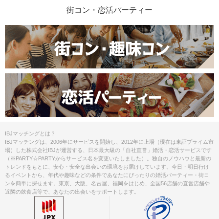
街コン・恋活パーティー
IBJマッチングとは？
IBJマッチングは、2006年にサービスを開始し、2012年に上場（現在は東証プライム市
場）した株式会社IBJが運営する、日本最大級の「自社直営」婚活・恋活サービスです
（※PARTY☆PARTYからサービス名を変更いたしました）。独自のノウハウと最新の
トレンドをもとに、安心・安全な出会いの環境をお届けしています。今日・明日行け
るイベントから、年代や趣味などの条件であなたにぴったりの婚活パーティー・街コ
ンを簡単に探せます。東京、大阪、名古屋、福岡をはじめ、全国56店舗の直営店舗や
近隣の飲食店等で、あなたの出会いをサポートします。