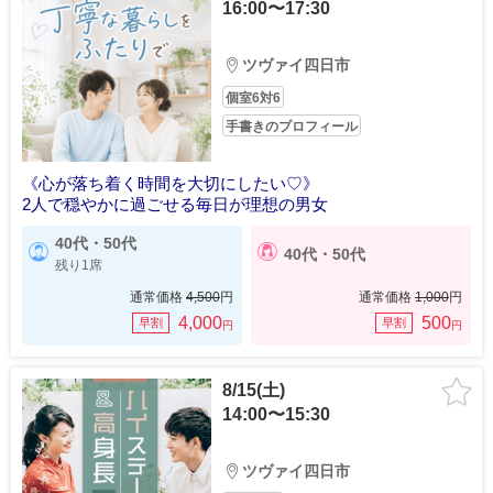
16:00〜17:30
ツヴァイ四日市
個室6対6
手書きのプロフィール
《心が落ち着く時間を大切にしたい♡》
2人で穏やかに過ごせる毎日が理想の男女
40代・50代
40代・50代
残り1席
通常価格
4,500
円
通常価格
1,000
円
4,000
500
早割
早割
円
円
8/15(土)
14:00〜15:30
ツヴァイ四日市