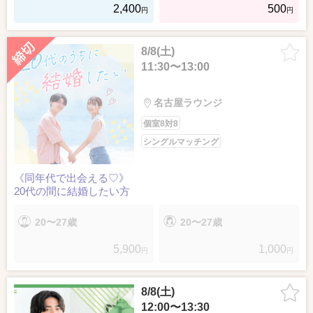
2,400
500
円
円
8/8(土)
11:30〜13:00
名古屋ラウンジ
個室8対8
シングルマッチング
《同年代で出会える♡》
20代の間に結婚したい方
20〜27歳
20〜27歳
5,900
1,000
円
円
8/8(土)
12:00〜13:30