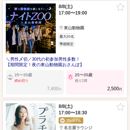
8/8(土)
17:00〜19:00
東山動物園
最大20名
季節限定
＼男性〆切／30代の初参加男性多数！
【期間限定！夜の東山動物園おさんぽ】
25〜35歳
25〜35歳
締め切り
残り2席
7,400
2,500
円
円
8/8(土)
17:00〜18:30
名古屋ラウンジ