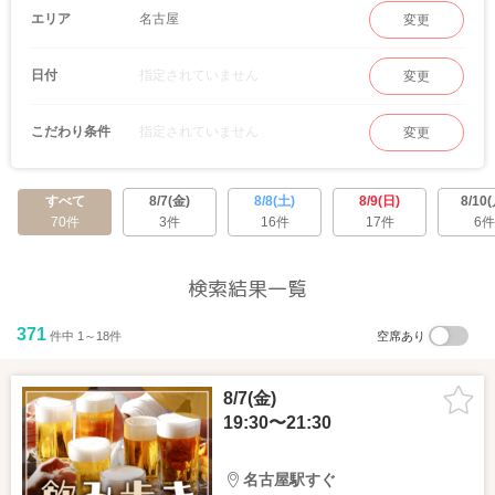
安心して頂けるよう、1人1人に寄り添った接客を
名古屋
エリア
変更
心がけています。
【大人数パーティーも開催】
指定されていません
日付
変更
食事を楽しみながら、大人数と出会える企画も開催。
婚活するならなるべく多くの方に出会いたい♡
そんな思いを現実に！
指定されていません
こだわり条件
変更
すべて
8/7(金)
8/8(土)
8/9(日)
8/10(
70件
3件
16件
17件
6件
検索結果一覧
371
件中 1～18件
空席あり
8/7(金)
19:30〜21:30
名古屋駅すぐ