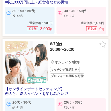
×収1,000万円以上・経営者などの男性
30・40・50代
30・40・50代
残り2席
残り1席
通常価格
5,900
円
通常価格
2,400
円
3,000
0
初参加
初参加
円
円
8/7(金)
20:00〜20:30
オンライン/東海
マッチング投票付き♪
プロフィール閲覧が可能
【オンラインデートセッティング】
恋人と、夏のイベントを楽しみたい♡
20代・30代
20代・30代
残り1席
残り2席