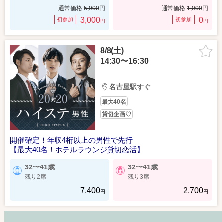
通常価格
5,900
円
通常価格
1,000
円
3,000
0
初参加
初参加
円
円
8/8(土)
14:30〜16:30
名古屋駅すぐ
最大40名
貸切企画♡
開催確定！年収4桁以上の男性で先行
【最大40名！ホテルラウンジ貸切恋活】
32〜41歳
32〜41歳
残り2席
残り3席
7,400
2,700
円
円