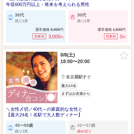
年収600万円以上・将来を考えられる男性
30代
30代
残り1席
残り2席
通常価格
5,900
円
通常価格
1,500
円
3,000
0
初参加
初参加
円
円
8/8(土)
18:00〜20:00
名古屋駅すぐ
最大24名
まずはお友達から
＼女性〆切／40代～の家庭的な女性と
【最大24名！名駅で大人数ディナー】
45〜59歳
42〜57歳
残り3席
締め切り