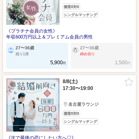
個室8対8
シングルマッチング
《プラチナ会員の女性》
年収600万円以上＆プレミアム会員の男性
27〜36歳
27〜36歳
残り1席
締め切り
5,900
1,500
円
円
8/8(土)
17:30〜19:00
名古屋ラウンジ
個室8対8
シングルマッチング
《次で最後の恋にしたい方へ♡》