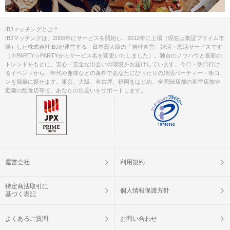
IBJマッチングとは？
IBJマッチングは、2006年にサービスを開始し、2012年に上場（現在は東証プライム市
場）した株式会社IBJが運営する、日本最大級の「自社直営」婚活・恋活サービスです
（※PARTY☆PARTYからサービス名を変更いたしました）。独自のノウハウと最新の
トレンドをもとに、安心・安全な出会いの環境をお届けしています。今日・明日行け
るイベントから、年代や趣味などの条件であなたにぴったりの婚活パーティー・街コ
ンを簡単に探せます。東京、大阪、名古屋、福岡をはじめ、全国56店舗の直営店舗や
近隣の飲食店等で、あなたの出会いをサポートします。
運営会社
利用規約
特定商法取引に
個人情報保護方針
基づく表記
よくあるご質問
お問い合わせ