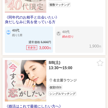
複数マッチング
《同年代のお相手と出会いたい》
身だしなみに気を使っている方
40代
40代
残り1席
締め切り
通常価格
5,900
円
1,900
円
3,000
初参加
円
8/8(土)
13:30〜15:00
名古屋ラウンジ
個室8対8
シングルマッチング
《婚活はこれで最後にしたい方へ》