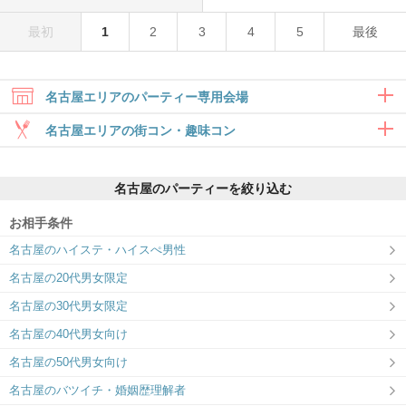
最初
1
2
3
4
5
最後
名古屋エリアのパーティー専用会場
名古屋エリアの街コン・趣味コン
合コン・食事付き
名古屋のパーティーを絞り込む
6対6～｜食事・ドリンク付きグループト
ーク
お相手条件
名古屋ラウンジ
ツヴァイ名駅
名古屋のハイステ・ハイスぺ男性
『初めて婚活する方も安心』東海No.1の
1対1でゆったりお話し♡
接客サービス
名古屋の20代男女限定
趣味コン・体験コン
名古屋の30代男女限定
6対6～｜同じ趣味のお相手と出会える
名古屋の40代男女向け
名古屋の50代男女向け
名古屋のバツイチ・婚姻歴理解者