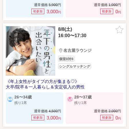
通常価格
5,900
円
通常価格
1,000
円
3,000
0
初参加
初参加
円
円
8/8(土)
16:00〜17:30
名古屋ラウンジ
個室8対8
シングルマッチング
《年上女性がタイプの方が集まる♡》
大卒/院卒＆一人暮らし＆安定収入の男性
26〜34歳
28〜37歳
残り1席
残り1席
通常価格
4,500
円
通常価格
2,000
円
3,000
0
初参加
初参加
円
円