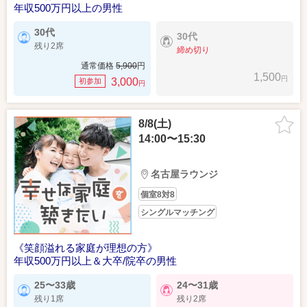
年収500万円以上の男性
30代
30代
残り2席
締め切り
通常価格
5,900
円
1,500
円
3,000
初参加
円
8/8(土)
14:00〜15:30
名古屋ラウンジ
個室8対8
シングルマッチング
《笑顔溢れる家庭が理想の方》
年収500万円以上＆大卒/院卒の男性
25〜33歳
24〜31歳
残り1席
残り2席