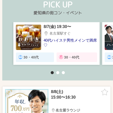
PICK UP
愛知県の街コン・イベント
8/7(金) 19:30〜
名古屋駅すぐ
40代ハイステ男性メインで満席
♡
【チカマチラウンジで飲み歩
き】
30・40代
30・40代
1
2
3
8/8(土)
15:00〜16:30
名古屋ラウンジ