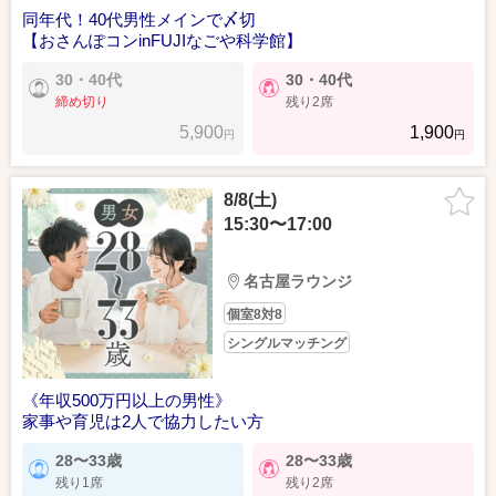
同年代！40代男性メインで〆切
【おさんぽコンinFUJIなごや科学館】
30・40代
30・40代
締め切り
残り2席
5,900
1,900
円
円
8/8(土)
15:30〜17:00
名古屋ラウンジ
個室8対8
シングルマッチング
《年収500万円以上の男性》
家事や育児は2人で協力したい方
28〜33歳
28〜33歳
残り1席
残り2席