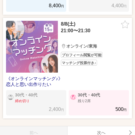
8,400
4,400
円
円
8/8(土)
21:00〜21:30
オンライン/東海
プロフィール閲覧が可能
マッチング投票付き♪
《オンラインマッチング♪》
恋人と思い出作りたい
30代・40代
30代・40代
締め切り
残り2席
2,400
500
円
円
前へ
次へ