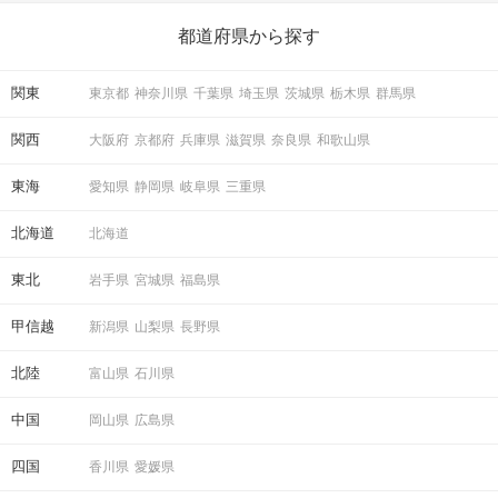
ら、恋愛・自分磨き・趣味などジャンル別の楽しいことまで、16
の楽しいことアイデアを集めました♪ いままさに楽しいことを探し
都道府県から探す
ている方は必見です。
関東
東京都
神奈川県
千葉県
埼玉県
茨城県
栃木県
群馬県
関西
大阪府
京都府
兵庫県
滋賀県
奈良県
和歌山県
東海
愛知県
静岡県
岐阜県
三重県
北海道
北海道
東北
岩手県
宮城県
福島県
甲信越
新潟県
山梨県
長野県
北陸
富山県
石川県
中国
岡山県
広島県
四国
香川県
愛媛県