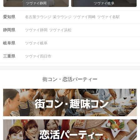
ツヴァイ静岡
ツヴァイ岐阜
愛知県
名古屋ラウンジ
栄ラウンジ
ツヴァイ岡崎
ツヴァイ名駅
静岡県
ツヴァイ静岡
ツヴァイ浜松
岐阜県
ツヴァイ岐阜
三重県
ツヴァイ四日市
街コン・恋活パーティー