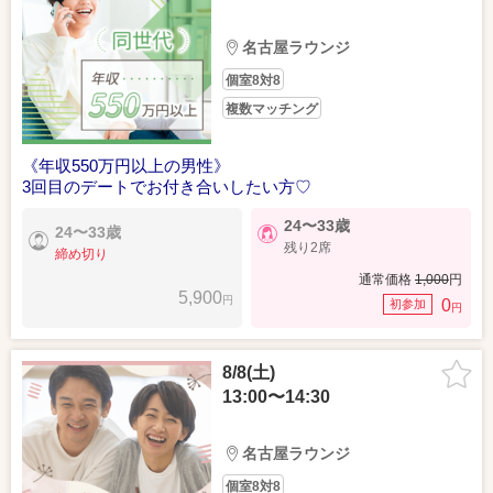
名古屋ラウンジ
個室8対8
複数マッチング
《年収550万円以上の男性》
3回目のデートでお付き合いしたい方♡
24〜33歳
24〜33歳
残り2席
締め切り
通常価格
1,000
円
5,900
円
0
初参加
円
8/8(土)
13:00〜14:30
名古屋ラウンジ
個室8対8