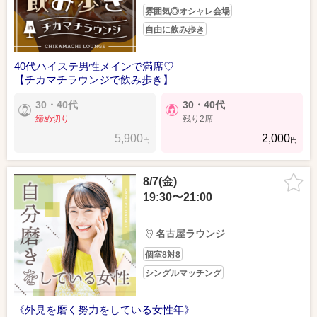
雰囲気◎オシャレ会場
自由に飲み歩き
40代ハイステ男性メインで満席♡
【チカマチラウンジで飲み歩き】
30・40代
30・40代
締め切り
残り2席
5,900
2,000
円
円
8/7(金)
19:30〜21:00
名古屋ラウンジ
個室8対8
シングルマッチング
《外見を磨く努力をしている女性年》