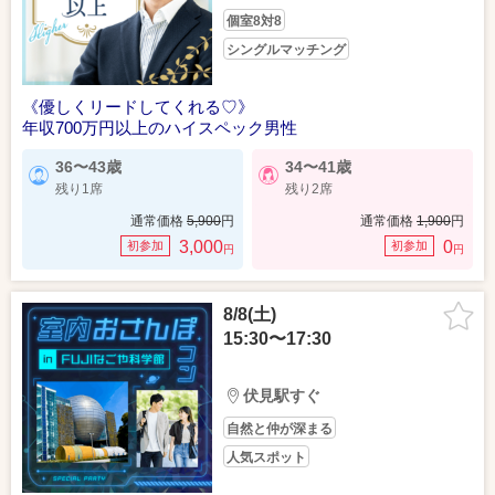
個室8対8
シングルマッチング
《優しくリードしてくれる♡》
年収700万円以上のハイスペック男性
36〜43歳
34〜41歳
残り1席
残り2席
通常価格
5,900
円
通常価格
1,900
円
3,000
0
初参加
初参加
円
円
8/8(土)
15:30〜17:30
伏見駅すぐ
自然と仲が深まる
人気スポット