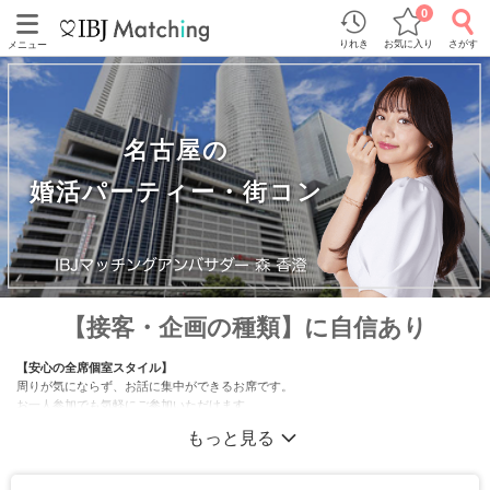
0
りれき
お気に入り
さがす
メニュー
名古屋の
婚活パーティー・街コン
【接客・企画の種類】に自信あり
【安心の全席個室スタイル】
周りが気にならず、お話に集中ができるお席です。
お一人参加でも気軽にご参加いただけます。
もっと見る
【自慢の接客サービス】
社内研修で培った接客スキルをもったスタッフが勢ぞろい♪
「最近、婚活を始めました！」という方も多い為、