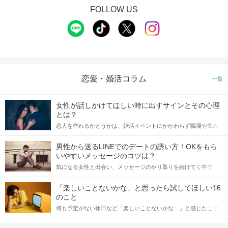
FOLLOW US
恋愛・婚活コラム
一覧
女性が話しかけてほしい時に出すサインとその心理
とは？
恋人を作れるかどうかは、婚活イベントにかかわらず職場や飲み
会の場で女性が話しかけて欲しい時に出すサインに、早く気づい
てアプローチできるかにも左右されます。 これから恋人作りを本
男性から送るLINEでのデートの誘い方！OKをもら
格的に始めようとしている方は、女性が異性を求めて出すサイン
いやすいメッセージのコツは？
をしっかりと理解し、正しい行動に移せるかどうかが重要。 この
気になる女性と出会い、メッセージのやり取りを続けてく中で
記事では、女性が話しかけて欲しい時に出すサインとその心理を
「この人いいな」と感じたら、次はデートに誘いたくなるもの。
詳しく解説した後、婚活イベントで実際にサインを受け取った場
しかし、中には「どう誘ったらいいの？」とお困りの男性もいら
合にどのような行動に繋げるべきかをご紹介していきます。
「楽しいことないかな」と思ったら試してほしい16
っしゃるのではないでしょうか。 そこで今回は、男性から女性へ
のこと
送るLINEでのデートの誘い方のコツをご紹介します。例文も混じ
何も予定がない休日など「楽しいことないかな…」と感じたこと
えながら解説するので、ぜひ参考にしてください。
がある人もいるのでは？ 日常が退屈に感じるなら、いますぐ楽し
いことを始めましょう！ いますぐ楽しい気分になれる対処法か