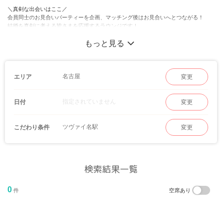
＼真剣な出会いはここ／
会員同士のお見合いパーティーを企画、マッチング後はお見合いへとつながる！
結婚を真剣に考える皆さまを応援するラウンジです！
もっと見る
名古屋
エリア
変更
指定されていません
日付
変更
ツヴァイ名駅
こだわり条件
変更
検索結果一覧
0
件
空席あり