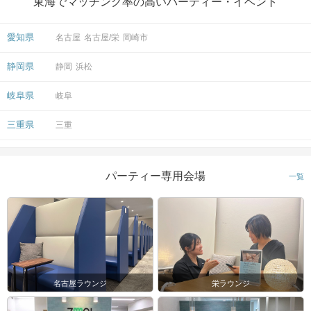
東海でマッチング率の高いパーティー・イベント
愛知県
名古屋
名古屋/栄
岡崎市
静岡県
静岡
浜松
岐阜県
岐阜
三重県
三重
パーティー専用会場
一覧
名古屋ラウンジ
栄ラウンジ