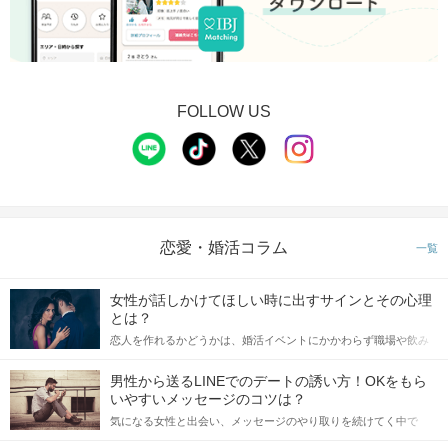
FOLLOW US
恋愛・婚活コラム
一覧
女性が話しかけてほしい時に出すサインとその心理
とは？
恋人を作れるかどうかは、婚活イベントにかかわらず職場や飲み
会の場で女性が話しかけて欲しい時に出すサインに、早く気づい
てアプローチできるかにも左右されます。 これから恋人作りを本
男性から送るLINEでのデートの誘い方！OKをもら
格的に始めようとしている方は、女性が異性を求めて出すサイン
いやすいメッセージのコツは？
をしっかりと理解し、正しい行動に移せるかどうかが重要。 この
気になる女性と出会い、メッセージのやり取りを続けてく中で
記事では、女性が話しかけて欲しい時に出すサインとその心理を
「この人いいな」と感じたら、次はデートに誘いたくなるもの。
詳しく解説した後、婚活イベントで実際にサインを受け取った場