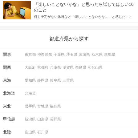
しかし、中には「どう誘ったらいいの？」とお困りの男性もいら
合にどのような行動に繋げるべきかをご紹介していきます。
「楽しいことないかな」と思ったら試してほしい16
っしゃるのではないでしょうか。 そこで今回は、男性から女性へ
のこと
送るLINEでのデートの誘い方のコツをご紹介します。例文も混じ
何も予定がない休日など「楽しいことないかな…」と感じたこと
えながら解説するので、ぜひ参考にしてください。
がある人もいるのでは？ 日常が退屈に感じるなら、いますぐ楽し
いことを始めましょう！ いますぐ楽しい気分になれる対処法か
ら、恋愛・自分磨き・趣味などジャンル別の楽しいことまで、16
の楽しいことアイデアを集めました♪ いままさに楽しいことを探し
都道府県から探す
ている方は必見です。
関東
東京都
神奈川県
千葉県
埼玉県
茨城県
栃木県
群馬県
関西
大阪府
京都府
兵庫県
滋賀県
奈良県
和歌山県
東海
愛知県
静岡県
岐阜県
三重県
北海道
北海道
東北
岩手県
宮城県
福島県
甲信越
新潟県
山梨県
長野県
北陸
富山県
石川県