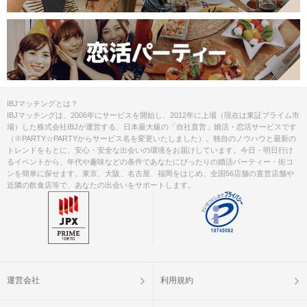
IBJマッチングとは？
IBJマッチングは、2006年にサービスを開始し、2012年に上場（現在は東証プライム市
場）した株式会社IBJが運営する、日本最大級の「自社直営」婚活・恋活サービスです
（※PARTY☆PARTYからサービス名を変更いたしました）。独自のノウハウと最新の
トレンドをもとに、安心・安全な出会いの環境をお届けしています。今日・明日行け
るイベントから、年代や趣味などの条件であなたにぴったりの婚活パーティー・街コ
ンを簡単に探せます。東京、大阪、名古屋、福岡をはじめ、全国56店舗の直営店舗や
近隣の飲食店等で、あなたの出会いをサポートします。
運営会社
利用規約