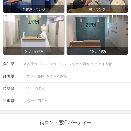
名古屋ラウンジ
栄ラウンジ
ツヴァイ静岡
ツヴァイ岐阜
愛知県
名古屋ラウンジ
栄ラウンジ
ツヴァイ岡崎
ツヴァイ名駅
静岡県
ツヴァイ静岡
ツヴァイ浜松
岐阜県
ツヴァイ岐阜
三重県
ツヴァイ四日市
街コン・恋活パーティー