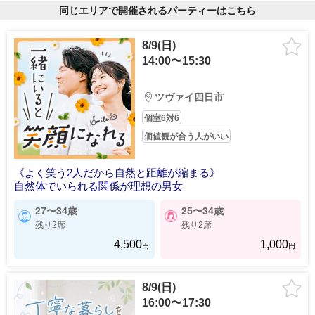
同じエリアで開催されるパーティーはこちら
8/9(日)
14:00〜15:30
ツヴァイ四日市
個室6対6
価値観が合う人がいい
《よく笑う2人だから自然と距離が縮まる》
自然体でいられる関係が理想の男女
27〜34歳
25〜34歳
残り2席
残り2席
4,500
1,000
円
円
8/9(日)
16:00〜17:30