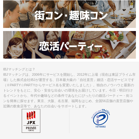
IBJマッチングとは？
IBJマッチングは、2006年にサービスを開始し、2012年に上場（現在は東証プライム市
場）した株式会社IBJが運営する、日本最大級の「自社直営」婚活・恋活サービスです
（※PARTY☆PARTYからサービス名を変更いたしました）。独自のノウハウと最新の
トレンドをもとに、安心・安全な出会いの環境をお届けしています。今日・明日行け
るイベントから、年代や趣味などの条件であなたにぴったりの婚活パーティー・街コ
ンを簡単に探せます。東京、大阪、名古屋、福岡をはじめ、全国56店舗の直営店舗や
近隣の飲食店等で、あなたの出会いをサポートします。