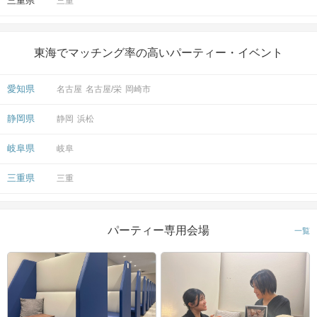
三重県
三重
東海でマッチング率の高いパーティー・イベント
愛知県
名古屋
名古屋/栄
岡崎市
静岡県
静岡
浜松
岐阜県
岐阜
三重県
三重
パーティー専用会場
一覧