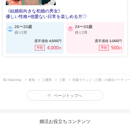
《結婚前向きな初婚の男女》
優しい性格×他愛ない日常を楽しめる方♡
26〜33歳
24〜33歳
残り2席
残り2席
通常価格
4,500
円
通常価格
1,000
円
4,000
500
早割
早割
円
円
IBJ Matching
東海
三重県
三重
松阪ラウンジ（三重）の婚活パーティー
ページトップへ
婚活お役立ちコンテンツ