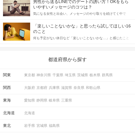
男性から送るLINEでのデートの誘い方！OKをもら
格的に始めようとしている方は、女性が異性を求めて出すサイン
いやすいメッセージのコツは？
をしっかりと理解し、正しい行動に移せるかどうかが重要。 この
気になる女性と出会い、メッセージのやり取りを続けてく中で
記事では、女性が話しかけて欲しい時に出すサインとその心理を
「この人いいな」と感じたら、次はデートに誘いたくなるもの。
詳しく解説した後、婚活イベントで実際にサインを受け取った場
しかし、中には「どう誘ったらいいの？」とお困りの男性もいら
合にどのような行動に繋げるべきかをご紹介していきます。
「楽しいことないかな」と思ったら試してほしい16
っしゃるのではないでしょうか。 そこで今回は、男性から女性へ
のこと
送るLINEでのデートの誘い方のコツをご紹介します。例文も混じ
何も予定がない休日など「楽しいことないかな…」と感じたこと
えながら解説するので、ぜひ参考にしてください。
がある人もいるのでは？ 日常が退屈に感じるなら、いますぐ楽し
いことを始めましょう！ いますぐ楽しい気分になれる対処法か
ら、恋愛・自分磨き・趣味などジャンル別の楽しいことまで、16
の楽しいことアイデアを集めました♪ いままさに楽しいことを探し
都道府県から探す
ている方は必見です。
関東
東京都
神奈川県
千葉県
埼玉県
茨城県
栃木県
群馬県
関西
大阪府
京都府
兵庫県
滋賀県
奈良県
和歌山県
東海
愛知県
静岡県
岐阜県
三重県
北海道
北海道
東北
岩手県
宮城県
福島県