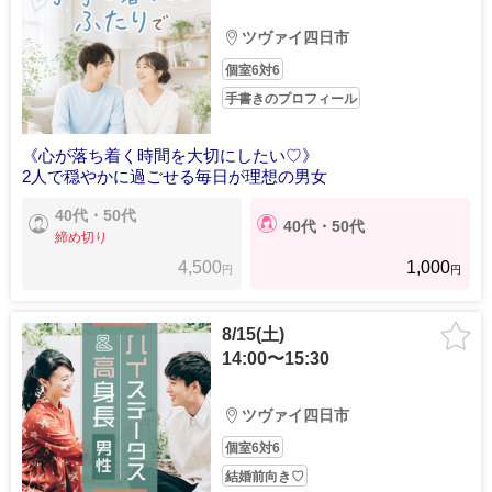
ツヴァイ四日市
個室6対6
手書きのプロフィール
《心が落ち着く時間を大切にしたい♡》
2人で穏やかに過ごせる毎日が理想の男女
40代・50代
40代・50代
締め切り
4,500
1,000
円
円
8/15(土)
14:00〜15:30
ツヴァイ四日市
個室6対6
結婚前向き♡