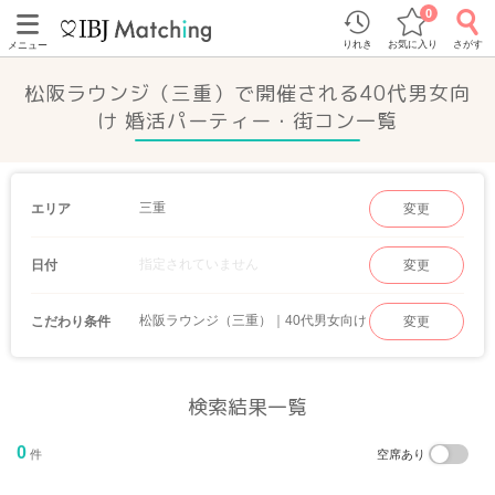
0
りれき
お気に入り
さがす
メニュー
松阪ラウンジ（三重）で開催される40代男女向
け 婚活パーティー・街コン一覧
三重
エリア
変更
指定されていません
日付
変更
松阪ラウンジ（三重）｜40代男女向け
こだわり条件
変更
検索結果一覧
0
件
空席あり