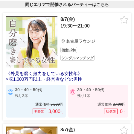
同じエリアで開催されるパーティーはこちら
8/7(金)
19:30〜21:00
名古屋ラウンジ
個室8対8
シングルマッチング
《外見を磨く努力をしている女性年》
×収1,000万円以上・経営者などの男性
30・40・50代
30・40・50代
残り2席
残り1席
通常価格
5,900
円
通常価格
2,400
円
3,000
0
初参加
初参加
円
円
8/7(金)