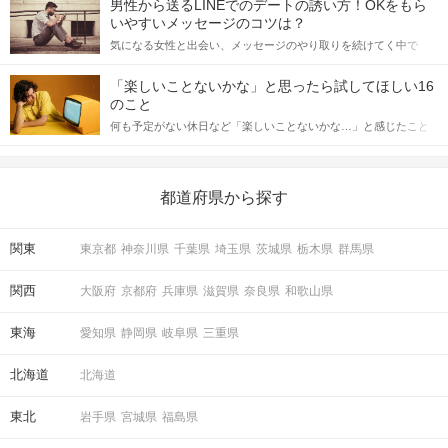
男性から送るLINEでのデートの誘い方！OKをもら
格的に始めようとしている方は、女性が異性を求めて出すサイン
いやすいメッセージのコツは？
をしっかりと理解し、正しい行動に移せるかどうかが重要。 この
気になる女性と出会い、メッセージのやり取りを続けてく中で
記事では、女性が話しかけて欲しい時に出すサインとその心理を
「この人いいな」と感じたら、次はデートに誘いたくなるもの。
詳しく解説した後、婚活イベントで実際にサインを受け取った場
しかし、中には「どう誘ったらいいの？」とお困りの男性もいら
合にどのような行動に繋げるべきかをご紹介していきます。
「楽しいことないかな」と思ったら試してほしい16
っしゃるのではないでしょうか。 そこで今回は、男性から女性へ
のこと
送るLINEでのデートの誘い方のコツをご紹介します。例文も混じ
何も予定がない休日など「楽しいことないかな…」と感じたこと
えながら解説するので、ぜひ参考にしてください。
がある人もいるのでは？ 日常が退屈に感じるなら、いますぐ楽し
いことを始めましょう！ いますぐ楽しい気分になれる対処法か
ら、恋愛・自分磨き・趣味などジャンル別の楽しいことまで、16
の楽しいことアイデアを集めました♪ いままさに楽しいことを探し
都道府県から探す
ている方は必見です。
関東
東京都
神奈川県
千葉県
埼玉県
茨城県
栃木県
群馬県
関西
大阪府
京都府
兵庫県
滋賀県
奈良県
和歌山県
東海
愛知県
静岡県
岐阜県
三重県
北海道
北海道
東北
岩手県
宮城県
福島県