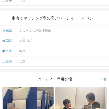
三重県
三重
東海でマッチング率の高いパーティー・イベント
愛知県
名古屋
名古屋/栄
岡崎市
静岡県
静岡
浜松
岐阜県
岐阜
三重県
三重
パーティー専用会場
一覧