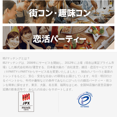
IBJマッチングとは？
IBJマッチングは、2006年にサービスを開始し、2012年に上場（現在は東証プライム市
場）した株式会社IBJが運営する、日本最大級の「自社直営」婚活・恋活サービスです
（※PARTY☆PARTYからサービス名を変更いたしました）。独自のノウハウと最新の
トレンドをもとに、安心・安全な出会いの環境をお届けしています。今日・明日行け
るイベントから、年代や趣味などの条件であなたにぴったりの婚活パーティー・街コ
ンを簡単に探せます。東京、大阪、名古屋、福岡をはじめ、全国56店舗の直営店舗や
近隣の飲食店等で、あなたの出会いをサポートします。