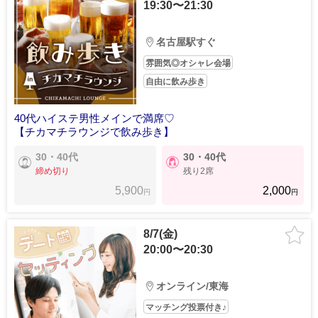
19:30〜21:30
名古屋駅すぐ
雰囲気◎オシャレ会場
自由に飲み歩き
40代ハイステ男性メインで満席♡
【チカマチラウンジで飲み歩き】
30・40代
30・40代
締め切り
残り2席
5,900
2,000
円
円
8/7(金)
20:00〜20:30
オンライン/東海
マッチング投票付き♪