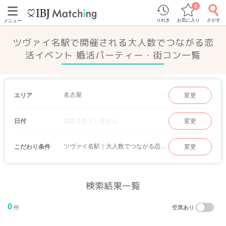
0
りれき
お気に入り
さがす
メニュー
ツヴァイ名駅で開催される大人数でつながる恋
活イベント 婚活パーティー・街コン一覧
名古屋
エリア
変更
指定されていません
日付
変更
ツヴァイ名駅｜大人数でつながる恋活イベント
こだわり条件
変更
検索結果一覧
0
件
空席あり