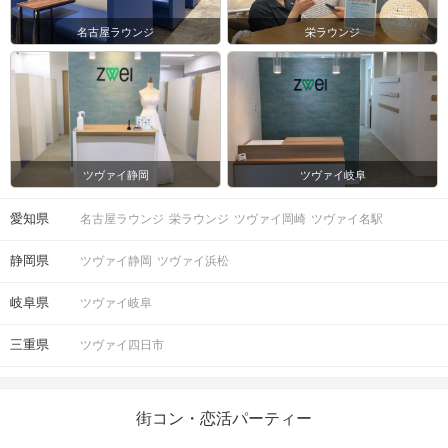
名古屋ラウンジ
栄ラウンジ
ツヴァイ静岡
ツヴァイ岐阜
愛知県
名古屋ラウンジ
栄ラウンジ
ツヴァイ岡崎
ツヴァイ名駅
静岡県
ツヴァイ静岡
ツヴァイ浜松
岐阜県
ツヴァイ岐阜
三重県
ツヴァイ四日市
街コン・恋活パーティー