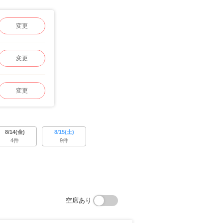
変更
変更
変更
8/14(金)
8/15(土)
4件
9件
空席あり