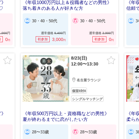
ど》
《年収1000万円以上＆役職者などの男性》
《年収
♡
落ち着きのある人が好きな方
信頼
30・40・50代
30・40・50代
3
1,000
円
通常価格
6,400
円
通常価格
2,900
円
0
3,000
0
加
初参加
初参加
円
円
円
8/23(日)
12:00〜13:30
名古屋ラウンジ
個室8対8
シングルマッチング
ど》
《年収500万円以上・資格職などの男性》
《年収
夏が終わるまでに恋がしたい方
柔ら
28〜33歳
28〜33歳
3