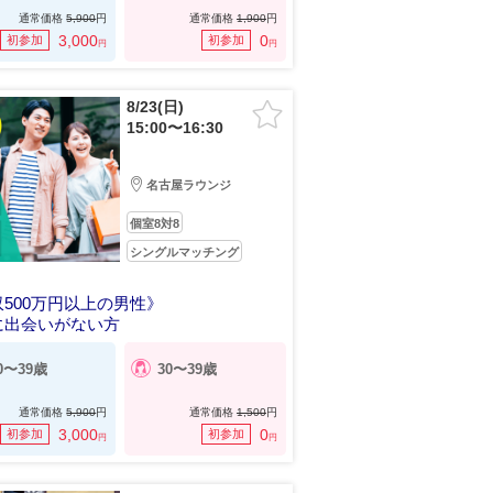
通常価格
5,900
円
通常価格
1,900
円
3,000
0
初参加
初参加
円
円
8/23(日)
15:00〜16:30
名古屋ラウンジ
個室8対8
シングルマッチング
500万円以上の男性》
に出会いがない方
0〜39歳
30〜39歳
通常価格
5,900
円
通常価格
1,500
円
3,000
0
初参加
初参加
円
円