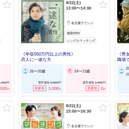
8/22(土)
13:00〜14:30
名古屋ラウンジ
個室8対8
シングルマッチング
《年収550万円以上の男性》
《男女
恋人に一途な方
職場
2
26〜35歳
24〜33歳
残
1,000
円
通常価格
5,900
円
通常価格
1,000
円
500
3,000
0
初参加
初参加
円
円
円
8/22(土)
15:00〜16:30
名古屋ラウンジ