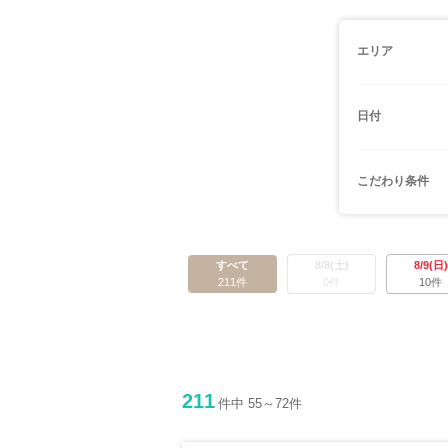
エリア
日付
こだわり条件
すべて
8/8(土)
8/9(日)
211件
0件
10件
211
件中 55～72件