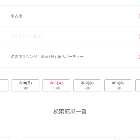
名古屋
指定されていません
名古屋ラウンジ｜個室8対8 婚活パーティー
8/10(月)
8/11(火)
8/12(水)
8/13(木)
3件
10件
2件
3件
検索結果一覧