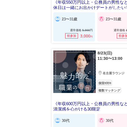
《年収550万円以上・公務員の男性な
休日は一緒にお出かけデートがしたい
23〜31歳
23〜31歳
通常価格
5,900
円
通常価格
3,000
初参加
初参
円
8/23(日)
11:30〜13:00
名古屋ラウンジ
個室8対8
複数マッチング
《年収600万円以上・公務員の男性な
清潔感を心がける30限定
30代
30代