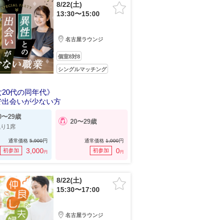
8/22(土)
13:30〜15:00
名古屋ラウンジ
個室8対8
シングルマッチング
20代の同年代》
で出会いが少ない方
0〜29歳
20〜29歳
り1席
通常価格
5,900
円
通常価格
1,000
円
3,000
0
初参加
初参加
円
円
8/22(土)
15:30〜17:00
名古屋ラウンジ