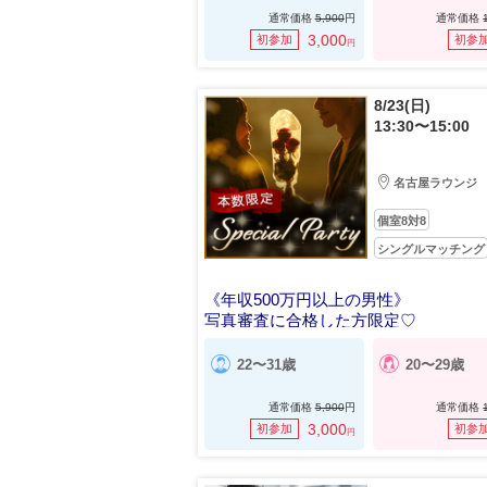
通常価格
5,900
円
通常価格
3,000
初参加
初参
円
8/23(日)
13:30〜15:00
名古屋ラウンジ
個室8対8
シングルマッチング
《年収500万円以上の男性》
写真審査に合格した方限定♡
22〜31歳
20〜29歳
通常価格
5,900
円
通常価格
3,000
初参加
初参
円