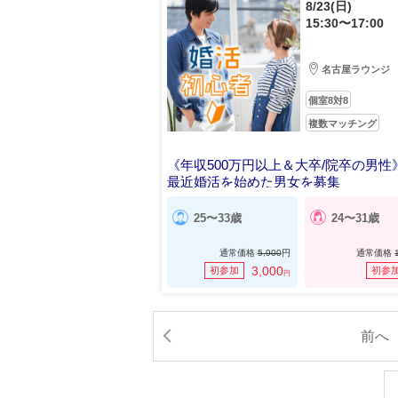
8/23(日)
15:30〜17:00
名古屋ラウンジ
個室8対8
複数マッチング
《年収500万円以上＆大卒/院卒の男性
最近婚活を始めた男女を募集
25〜33歳
24〜31歳
通常価格
5,900
円
通常価格
3,000
初参加
初参
円
前へ