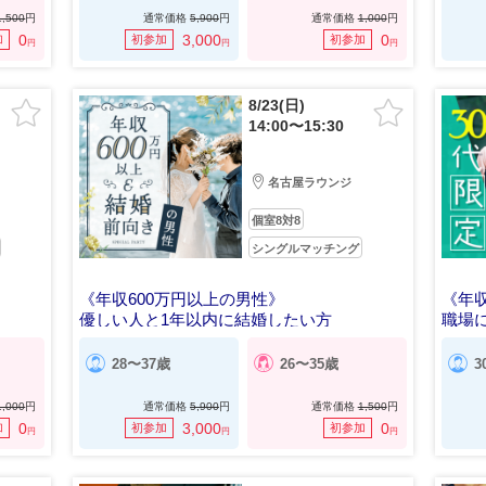
1,500
円
通常価格
5,900
円
通常価格
1,000
円
0
3,000
0
加
初参加
初参加
円
円
円
8/23(日)
14:00〜15:30
名古屋ラウンジ
個室8対8
シングルマッチング
《年収600万円以上の男性》
《年収
優しい人と1年以内に結婚したい方
職場
28〜37歳
26〜35歳
3
1,000
円
通常価格
5,900
円
通常価格
1,500
円
0
3,000
0
加
初参加
初参加
円
円
円