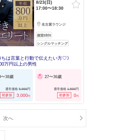
8/23(日)
17:00〜18:30
名古屋ラウンジ
個室8対8
シングルマッチング
持ちは言葉と行動で伝えたい方♡》
00万円以上の男性
9〜38歳
27〜36歳
通常価格
5,900
円
通常価格
1,500
円
3,000
0
初参加
初参加
円
円
次へ