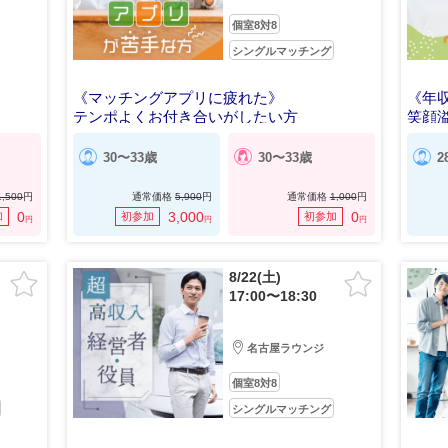
個室8対8
シングルマッチング
《マッチングアプリに疲れた》
《年収
テンポよくお付き合いがしたい方
笑顔
30〜33歳
30〜33歳
2
1,500
円
通常価格
5,900
円
通常価格
1,000
円
0
3,000
0
加
初参加
初参加
円
円
円
8/22(土)
17:00〜18:30
名古屋ラウンジ
個室8対8
シングルマッチング