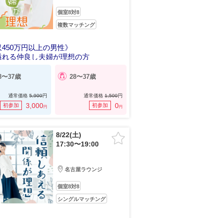
個室8対8
複数マッチング
450万円以上の男性》
溢れる仲良し夫婦が理想の方
8〜37歳
28〜37歳
通常価格
5,900
円
通常価格
1,500
円
3,000
0
初参加
初参加
円
円
8/22(土)
17:30〜19:00
名古屋ラウンジ
個室8対8
シングルマッチング