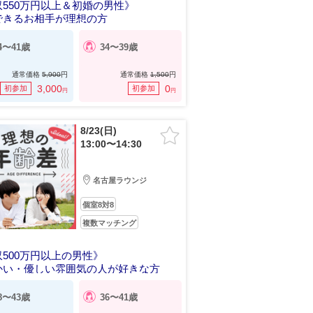
550万円以上＆初婚の男性》
できるお相手が理想の方
4〜41歳
34〜39歳
通常価格
5,900
円
通常価格
1,500
円
3,000
0
初参加
初参加
円
円
8/23(日)
13:00〜14:30
名古屋ラウンジ
個室8対8
複数マッチング
500万円以上の男性》
かい・優しい雰囲気の人が好きな方
8〜43歳
36〜41歳