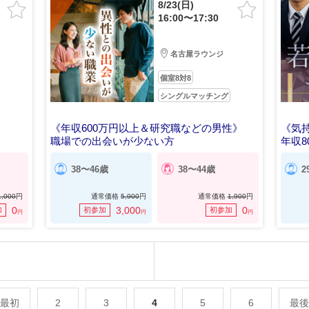
8/23(日)
16:00〜17:30
名古屋ラウンジ
個室8対8
シングルマッチング
》
《年収600万円以上＆研究職などの男性》
《気
職場での出会いが少ない方
年収8
38〜46歳
38〜44歳
2
1,000
円
通常価格
5,900
円
通常価格
1,900
円
0
3,000
0
加
初参加
初参加
円
円
円
最初
2
3
4
5
6
最後