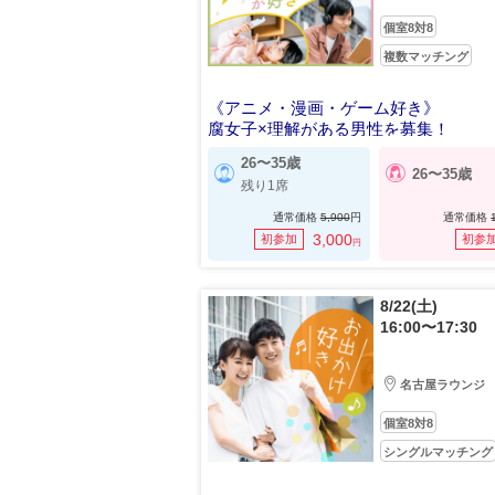
個室8対8
複数マッチング
《アニメ・漫画・ゲーム好き》
腐女子×理解がある男性を募集！
26〜35歳
26〜35歳
残り1席
通常価格
5,900
円
通常価格
3,000
初参加
初参
円
8/22(土)
16:00〜17:30
名古屋ラウンジ
個室8対8
シングルマッチング