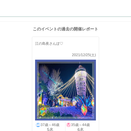
このイベントの過去の開催レポート
江の島夜さんぽ♡
2021/12/25(土)
37歳～46歳
35歳～44歳
5名
6名