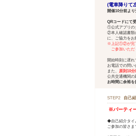
(電車降りて
開催10分前より
QRコードにて
①公式アプリの
②本人確認書類
に、ご協力をお
※上記①②が完
ご参加いただ
開始時刻に遅れ
お電話での問い
また、
原則10
公共交通機関の
お時間に余裕を
STEP2
自己
※パーティ
◆自己紹介タイ
ご参加の皆さま