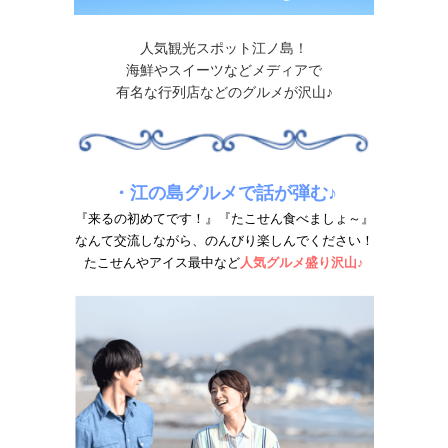
人気観光スポット江ノ島！
海鮮やスイーツなどメディアで
有名な行列店などのグルメが沢山♪
・江の島グルメで話が弾む♪
『来るの初めてです！』『たこせん食べましょ～』
なんて交流しながら、のんびり楽しんでください！
たこせんやアイス最中など
人気グルメ盛り沢山
♪