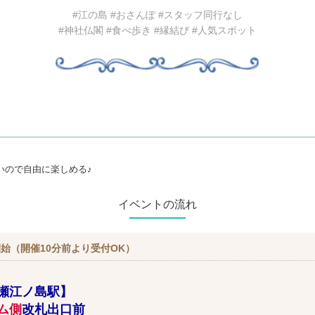
#江の島 #おさんぽ #スタッフ同行なし
#神社仏閣 #食べ歩き #縁結び #人気スポット
ので自由に楽しめる♪
イベントの流れ
始（開催10分前より受付OK）
瀬江ノ島駅】
ム側
改札出口前