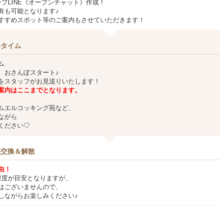
ープLINE《オープンチャット》作成！
有も可能となります♪
すすめスポット等のご案内もさせていただきます！
歩タイム
ム
、おさんぽスタート♪
をスタッフがお見送りいたします！
案内はここまでとなります。
ムエルコッキング苑など、
ながら
ください♡
先交換＆解散
由！
程度が目安となりますが、
はございませんので、
しながらお楽しみください♪