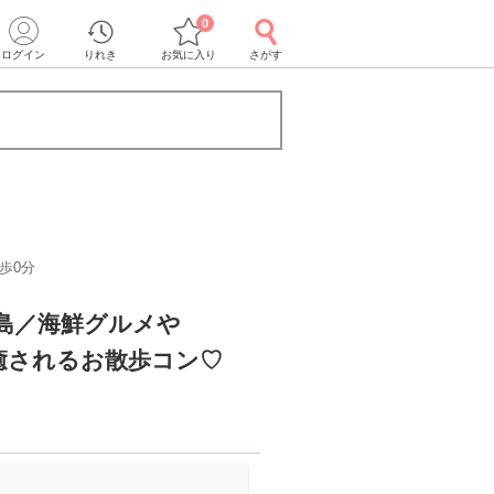
0
ログイン
りれき
お気に入り
さがす
歩0分
島／海鮮グルメや
癒されるお散歩コン♡