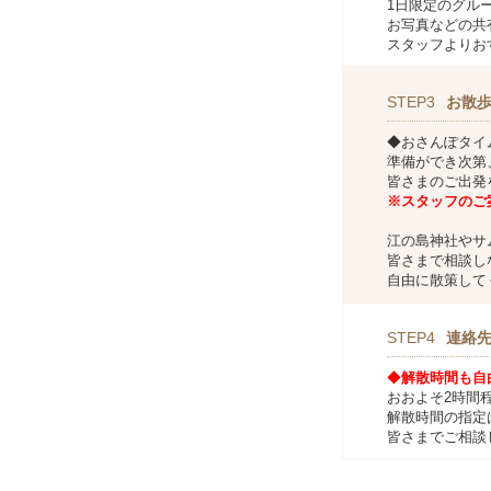
1日限定のグル
お写真などの共
スタッフよりお
STEP3
お散
◆おさんぽタイ
準備ができ次第
皆さまのご出発
※スタッフのご
江の島神社やサ
皆さまで相談し
自由に散策して
STEP4
連絡
◆
解散時間も自
おおよそ2時間
解散時間の指定
皆さまでご相談