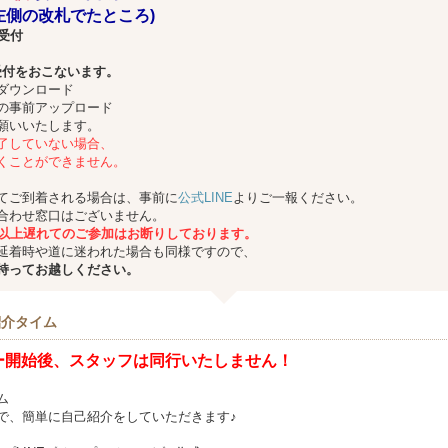
左側の改札でたところ)
受付
受付をおこないます。
ダウンロード
の事前アップロード
願いいたします。
了していない場合、
くことができません。
てご到着される場合は、事前に
公式LINE
よりご一報ください。
合わせ窓口はございません。
分以上遅れてのご参加はお断りしております。
延着時や道に迷われた場合も同様ですので、
持ってお越しください。
紹介タイム
ー開始後、スタッフは同行いたしません！
ム
で、簡単に自己紹介をしていただきます♪