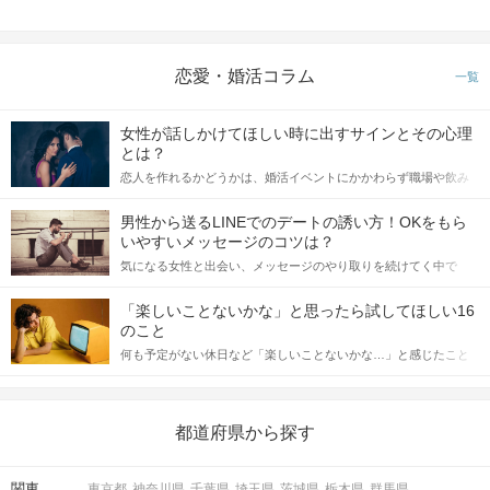
恋愛・婚活コラム
一覧
女性が話しかけてほしい時に出すサインとその心理
とは？
恋人を作れるかどうかは、婚活イベントにかかわらず職場や飲み
会の場で女性が話しかけて欲しい時に出すサインに、早く気づい
てアプローチできるかにも左右されます。 これから恋人作りを本
男性から送るLINEでのデートの誘い方！OKをもら
格的に始めようとしている方は、女性が異性を求めて出すサイン
いやすいメッセージのコツは？
をしっかりと理解し、正しい行動に移せるかどうかが重要。 この
気になる女性と出会い、メッセージのやり取りを続けてく中で
記事では、女性が話しかけて欲しい時に出すサインとその心理を
「この人いいな」と感じたら、次はデートに誘いたくなるもの。
詳しく解説した後、婚活イベントで実際にサインを受け取った場
しかし、中には「どう誘ったらいいの？」とお困りの男性もいら
合にどのような行動に繋げるべきかをご紹介していきます。
「楽しいことないかな」と思ったら試してほしい16
っしゃるのではないでしょうか。 そこで今回は、男性から女性へ
のこと
送るLINEでのデートの誘い方のコツをご紹介します。例文も混じ
何も予定がない休日など「楽しいことないかな…」と感じたこと
えながら解説するので、ぜひ参考にしてください。
がある人もいるのでは？ 日常が退屈に感じるなら、いますぐ楽し
いことを始めましょう！ いますぐ楽しい気分になれる対処法か
ら、恋愛・自分磨き・趣味などジャンル別の楽しいことまで、16
の楽しいことアイデアを集めました♪ いままさに楽しいことを探し
都道府県から探す
ている方は必見です。
関東
東京都
神奈川県
千葉県
埼玉県
茨城県
栃木県
群馬県