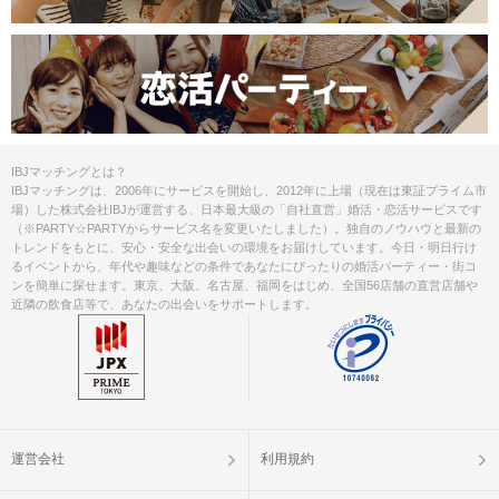
IBJマッチングとは？
IBJマッチングは、2006年にサービスを開始し、2012年に上場（現在は東証プライム市
場）した株式会社IBJが運営する、日本最大級の「自社直営」婚活・恋活サービスです
（※PARTY☆PARTYからサービス名を変更いたしました）。独自のノウハウと最新の
トレンドをもとに、安心・安全な出会いの環境をお届けしています。今日・明日行け
るイベントから、年代や趣味などの条件であなたにぴったりの婚活パーティー・街コ
ンを簡単に探せます。東京、大阪、名古屋、福岡をはじめ、全国56店舗の直営店舗や
近隣の飲食店等で、あなたの出会いをサポートします。
運営会社
利用規約