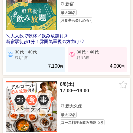
新宿
最大30名
お食事も楽しめる♪
＼大人数で乾杯／飲み放題付き
新宿駅徒歩1分！雰囲気重視の方向け♡
30代・40代
30代・40代
残り1席
残り3席
7,100
4,000
円
円
8/8(土)
17:00〜19:00
新大久保
最大12名
コース料理＆飲み放題つき