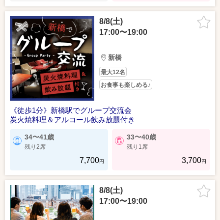
8/8(土)
17:00〜19:00
新橋
最大12名
お食事も楽しめる♪
《徒歩1分》新橋駅でグループ交流会
炭火焼料理＆アルコール飲み放題付き
34〜41歳
33〜40歳
残り2席
残り1席
7,700
3,700
円
円
8/8(土)
17:00〜19:00