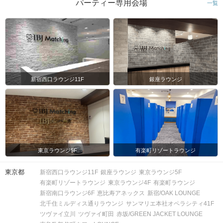
パーティー専用会場
一覧
新宿西口ラウンジ11F
銀座ラウンジ
東京ラウンジ5F
有楽町リゾートラウンジ
東京都
新宿西口ラウンジ11F
銀座ラウンジ
東京ラウンジ5F
有楽町リゾートラウンジ
東京ラウンジ4F
有楽町ラウンジ
新宿南口ラウンジ6F
恵比寿アネックス
新宿/OAK LOUNGE
北千住ミルディス通りラウンジ
サンマリエ本社オペラシティ41F
ツヴァイ立川
ツヴァイ町田
赤坂/GREEN JACKET LOUNGE