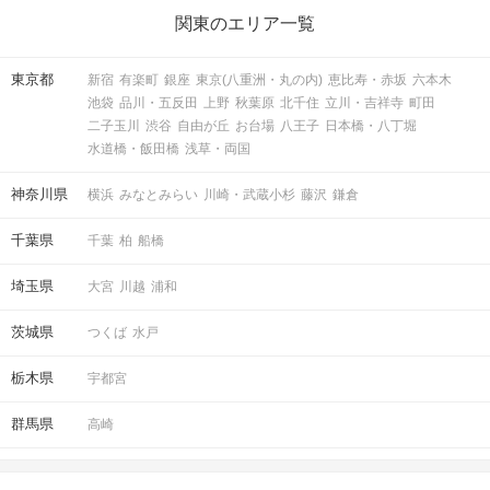
関東のエリア一覧
東京都
新宿
有楽町
銀座
東京(八重洲・丸の内)
恵比寿・赤坂
六本木
池袋
品川・五反田
上野
秋葉原
北千住
立川・吉祥寺
町田
二子玉川
渋谷
自由が丘
お台場
八王子
日本橋・八丁堀
水道橋・飯田橋
浅草・両国
神奈川県
横浜
みなとみらい
川崎・武蔵小杉
藤沢
鎌倉
千葉県
千葉
柏
船橋
埼玉県
大宮
川越
浦和
茨城県
つくば
水戸
栃木県
宇都宮
群馬県
高崎