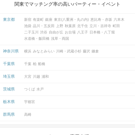
関東でマッチング率の高いパーティー・イベント
東京都
新宿
有楽町
銀座
東京(八重洲・丸の内)
恵比寿・赤坂
六本木
池袋
品川・五反田
上野
秋葉原
北千住
立川・吉祥寺
町田
二子玉川
渋谷
自由が丘
お台場
八王子
日本橋・八丁堀
水道橋・飯田橋
浅草・両国
神奈川県
横浜
みなとみらい
川崎・武蔵小杉
藤沢
鎌倉
千葉県
千葉
柏
船橋
埼玉県
大宮
川越
浦和
茨城県
つくば
水戸
栃木県
宇都宮
群馬県
高崎