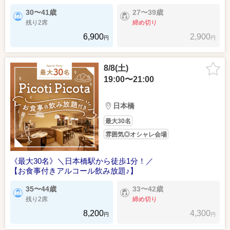
30〜41歳
27〜39歳
残り2席
締め切り
6,900
2,900
円
円
8/8(土)
19:00〜21:00
日本橋
最大30名
雰囲気◎オシャレ会場
《最大30名》＼日本橋駅から徒歩1分！／
【お食事付きアルコール飲み放題♪】
35〜44歳
33〜42歳
残り2席
締め切り
8,200
4,300
円
円