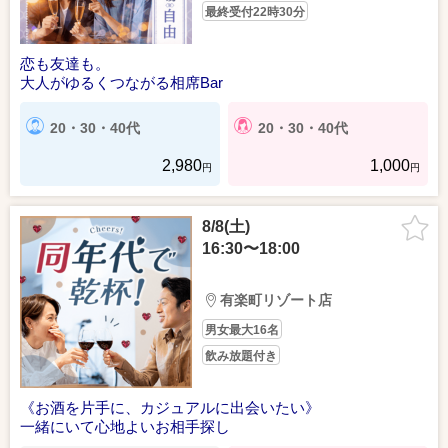
最終受付22時30分
恋も友達も。
大人がゆるくつながる相席Bar
20・30・40代
20・30・40代
2,980
1,000
円
円
8/8(土)
16:30〜18:00
有楽町リゾート店
男女最大16名
飲み放題付き
《お酒を片手に、カジュアルに出会いたい》
一緒にいて心地よいお相手探し