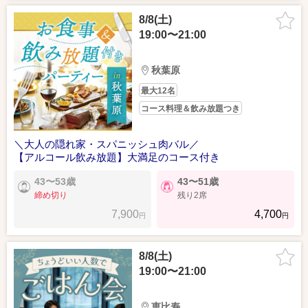
8/8(土)
19:00〜21:00
秋葉原
最大12名
コース料理＆飲み放題つき
＼大人の隠れ家・スパニッシュ肉バル／
【アルコール飲み放題】大満足のコース付き
43〜53歳
43〜51歳
締め切り
残り2席
7,900
4,700
円
円
8/8(土)
19:00〜21:00
恵比寿