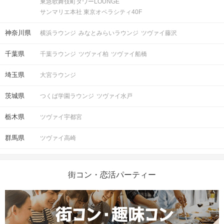
東急歌舞伎町タワーLOUNGE
サンマリエ本社 東京オペラシティ40F
神奈川県
横浜ラウンジ
みなとみらいラウンジ
ツヴァイ藤沢
千葉県
千葉ラウンジ
ツヴァイ柏
ツヴァイ船橋
埼玉県
大宮ラウンジ
茨城県
つくば学園ラウンジ
ツヴァイ水戸
栃木県
ツヴァイ宇都宮
群馬県
ツヴァイ高崎
街コン・恋活パーティー