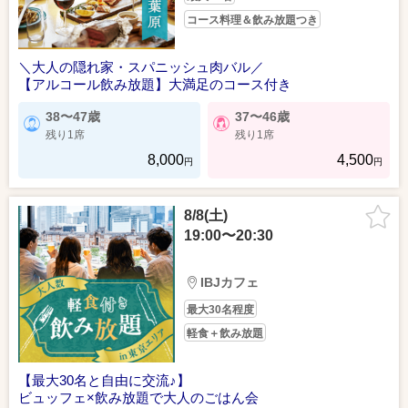
コース料理＆飲み放題つき
＼大人の隠れ家・スパニッシュ肉バル／
【アルコール飲み放題】大満足のコース付き
38〜47歳
37〜46歳
残り1席
残り1席
8,000
4,500
円
円
8/8(土)
19:00〜20:30
IBJカフェ
最大30名程度
軽食＋飲み放題
【最大30名と自由に交流♪】
ビュッフェ×飲み放題で大人のごはん会