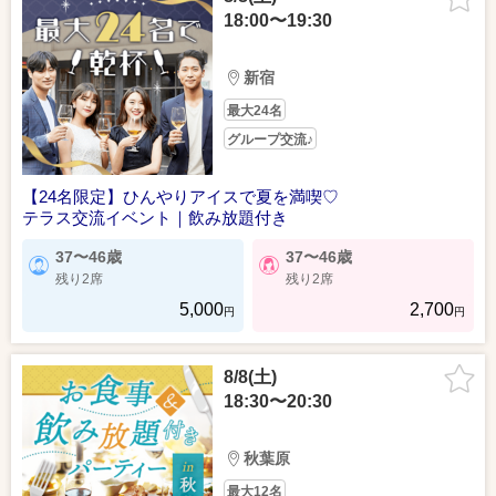
18:00〜19:30
新宿
最大24名
グループ交流♪
【24名限定】ひんやりアイスで夏を満喫♡
テラス交流イベント｜飲み放題付き
37〜46歳
37〜46歳
残り2席
残り2席
5,000
2,700
円
円
8/8(土)
18:30〜20:30
秋葉原
最大12名