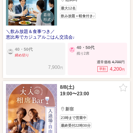
最大12名
飲み放題＋軽食付き♪
＼飲み放題＆食事つき／
恵比寿でカジュアルごはん交流会♩
40・50代
40・50代
残り2席
締め切り
通常価格
4,700
円
7,900
円
4,200
早割
円
8/8(土)
19:00〜23:00
新宿
23時まで営業中
最終受付22時30分