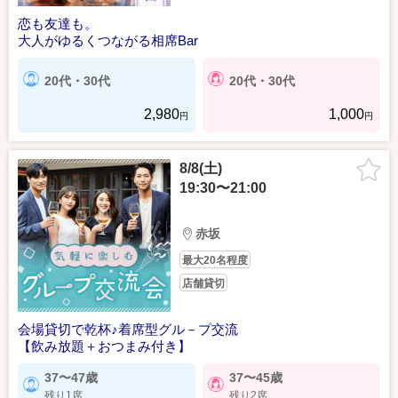
恋も友達も。
大人がゆるくつながる相席Bar
20代・30代
20代・30代
2,980
1,000
円
円
8/8(土)
19:30〜21:00
赤坂
最大20名程度
店舗貸切
会場貸切で乾杯♪着席型グル－プ交流
【飲み放題＋おつまみ付き】
37〜47歳
37〜45歳
残り1席
残り2席