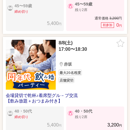
45〜59歳
45〜59歳
残り2席
締め切り
通常価格
3,200
円
5,400
円
0
初参加
円
8/8(土)
17:00〜18:30
赤坂
最大20名程度
店舗貸切
会場貸切で乾杯♪着席型グル－プ交流
【飲み放題＋おつまみ付き】
40・50代
40・50代
締め切り
残り2席
5,400
3,200
円
円