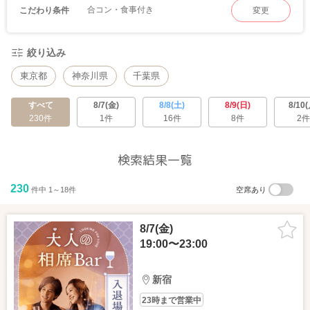
合コン・食事付き
こだわり条件
変更
絞り込み
東京都
神奈川県
千葉県
すべて
8/7(金)
8/8(土)
8/9(日)
8/10(
230件
1件
16件
8件
2件
検索結果一覧
230
件中 1～18件
空席あり
8/7(金)
19:00〜23:00
新宿
23時まで営業中