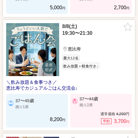
5,000
2,700
円
円
8/8(土)
19:30〜21:30
恵比寿
最大12名
飲み放題＋軽食付き♪
＼飲み放題＆食事つき／
恵比寿でカジュアルごはん交流会♩
37〜44歳
37〜45歳
残り2席
残り1席
通常価格
4,200
円
8,200
円
3,700
早割
円