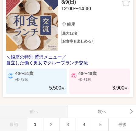
8/9(日)
12:00〜14:00
銀座
最大12名
お食事も楽しめる♪
＼銀座の特別 贅沢メニュー／
自立した働く男女でグループランチ交流
40〜51歳
40〜49歳
残り2席
残り1席
5,500
3,900
円
円
前へ
次へ
最初
1
2
3
4
5
最後