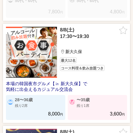
50代・60代
50代・60代
7,800
4,800
円
円
8/8(土)
17:30〜19:30
新大久保
最大12名
コース料理＆飲み放題つき
本場の韓国夜市グルメ【㏌ 新大久保】で
気軽に出会えるカジュアル交流会
28〜36歳
〜35歳
残り2席
残り1席
8,000
3,600
円
円
8/8(土)