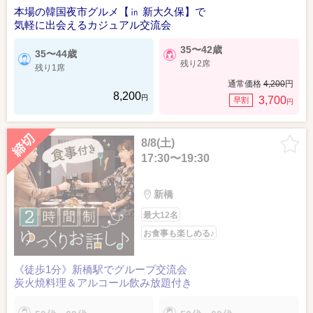
本場の韓国夜市グルメ【㏌ 新大久保】で
気軽に出会えるカジュアル交流会
35〜42歳
35〜44歳
残り2席
残り1席
通常価格
4,200
円
8,200
円
3,700
早割
円
8/8(土)
17:30〜19:30
新橋
最大12名
お食事も楽しめる♪
《徒歩1分》新橋駅でグループ交流会
炭火焼料理＆アルコール飲み放題付き