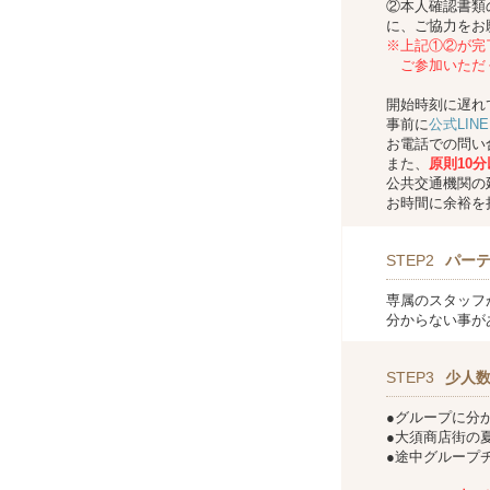
②本人確認書類
に、ご協力をお
※上記①②が完
ご参加いただ
開始時刻に遅れ
事前に
公式LINE
お電話での問い
また、
原則10
公共交通機関の
お時間に余裕を
STEP2
パー
専属のスタッフ
分からない事が
STEP3
少人
●グループに分
●大須商店街の
●途中グループ