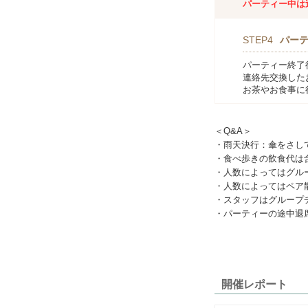
パーティー中は
STEP4
パー
パーティー終了
連絡先交換した
お茶やお食事に
＜Q&A＞
・雨天決行：傘をさし
・食べ歩きの飲食代は
・人数によってはグル
・人数によってはペア
・スタッフはグループ
・パーティーの途中退
開催レポート