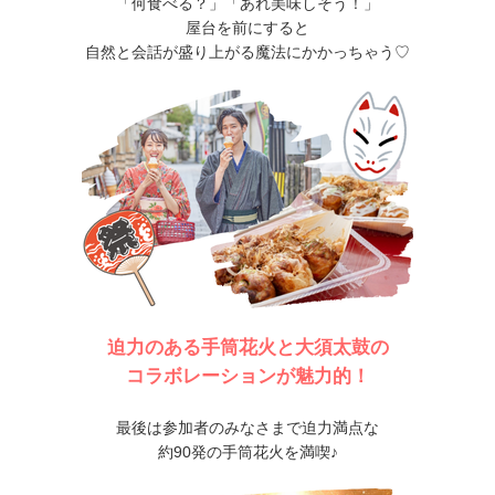
「何食べる？」「あれ美味しそう！」
屋台を前にすると
自然と会話が盛り上がる魔法にかかっちゃう♡
迫力のある手筒花火と大須太鼓の
コラボレーションが魅力的！
最後は参加者のみなさまで迫力満点な
約90発の手筒花火を満喫♪