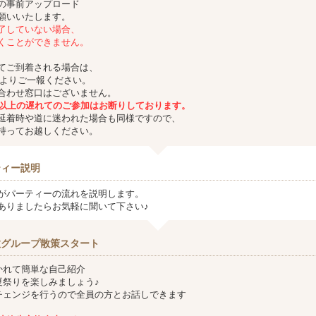
の事前アップロード
願いいたします。
了していない場合、
くことができません。
てご到着される場合は、
よりご一報ください。
合わせ窓口はございません。
分以上の遅れてのご参加はお断りしております。
延着時や道に迷われた場合も同様ですので、
持ってお越しください。
ティー説明
がパーティーの流れを説明します。
ありましたらお気軽に聞いて下さい♪
数グループ散策スタート
かれて簡単な自己紹介
夏祭りを楽しみましょう♪
チェンジを行うので全員の方とお話しできます