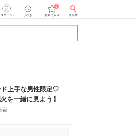
0
ログイン
りれき
お気に入り
さがす
ード上手な男性限定♡
花火を一緒に見よう】
企画