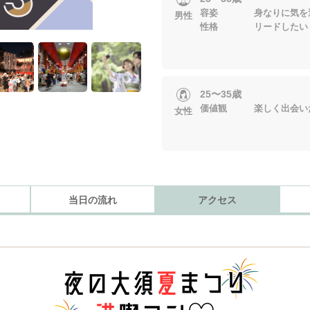
容姿 身なりに気を遣
男性
性格 リードしたい・
25〜35歳
価値観 楽しく出会い
女性
当日の流れ
アクセス