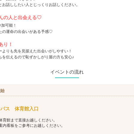
とお話ししたい人とじっくりお話しください。
さんの人と出会える♡
参加可能！
たの運命の出会いがある予感♡
あり！
ーよりも先を見据えた出会いがしやすい！
ちを伝えるので恥ずかしがり屋の方も安心♪
イベントの流れ
開始
】
ンパス 体育館入口
体育館まで直接お越しください。
案内看板をご参考にお越しください。