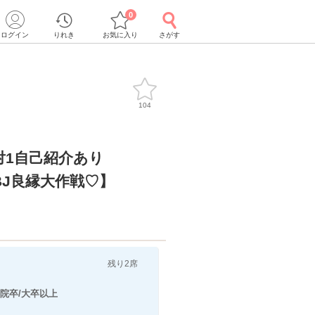
0
ログイン
りれき
お気に入り
さがす
104
対1自己紹介あり
BJ良縁大作戦♡】
残り2席
・院卒/大卒以上