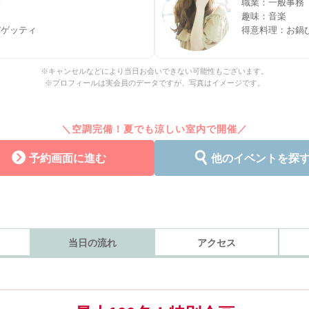
務
職業：一般事務
趣味：音楽
パゲッティ
得意料理：お鍋
※キャンセルなどにより当日お会いできない可能性もございます。
※プロフィールは実会員のデータですが、写真はイメージです。
＼空調完備！夏でも涼しい室内で開催／
予約画面に進む
他のイベントを探
当日の流れ
アクセス