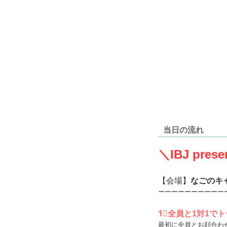
当日の流れ
＼IBJ prese
【会場】
なごのキ
ーーーーーーーーーー
1⃣全員と1対1で
最初に全員とお顔合わ