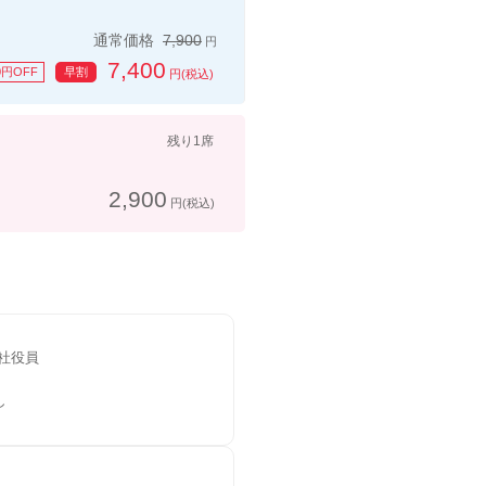
通常価格
7,900
円
7,400
0円OFF
早割
円(税込)
残り1席
2,900
円(税込)
社役員
し