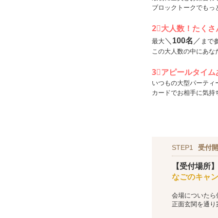
ブロックトークでもっ
2⃣大人数！たく
＼
100名
／
最大
まで
この大人数の中にあな
3⃣アピールタイム
いつもの大型パーティ
カードでお相手に気持
STEP1
受付
【受付場所
なごのキャ
会場についたら
正面玄関を通り