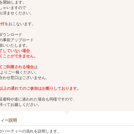
付を開始します。
しゃいますので
お済ませください。
受付
をおこないます。
ダウンロード
の事前アップロード
願いいたします。
了していない場合、
くことができません。
てご到着される場合
は、
よりご一報ください。
合わせ窓口はございません。
分以上の遅れてのご参加は
お断りしております。
延着時や道に迷われた場合も同様ですので、
持ってお越しください。
ティー説明
がパーティーの流れを説明します。