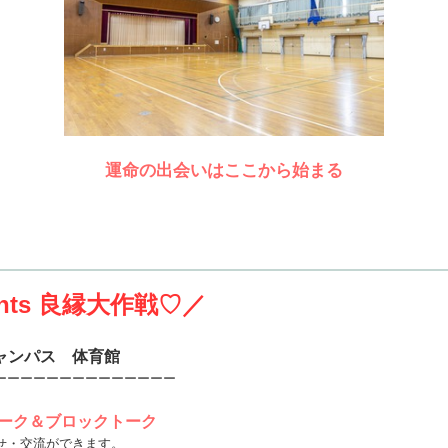
運命の出会いはここから始まる
nts
良縁大作戦♡／
ャンパス 体育館
ーーーーーーーーーーーーーー
トーク＆ブロックトーク
せ・交流ができます。