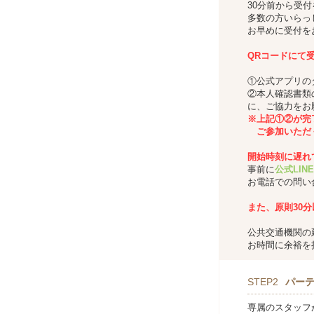
30分前から受
多数の方いらっ
お早めに受付を
QRコードにて
①公式アプリの
②本人確認書類
に、ご協力をお
※上記①②が完
ご参加いただ
開始時刻に遅れ
事前に
公式LINE
お電話での問い
また、
原則30
公共交通機関の
お時間に余裕を
STEP2
パー
専属のスタッフ