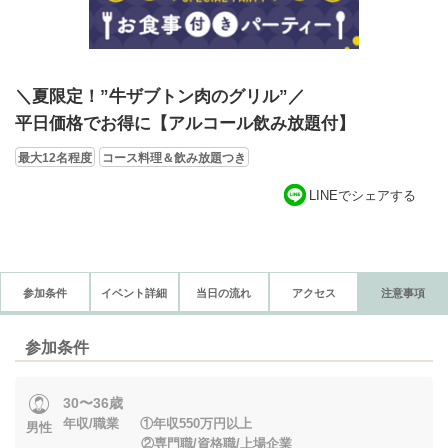
＼夏限定！”牛ザブトン肉のグリル”／
平日価格でお得に【アルコール飲み放題付】
最大12名程度
コース料理＆飲み放題つき
LINEでシェアする
参加条件
イベント詳細
当日の流れ
アクセス
注意事項
参加条件
30〜36歳
年収/職業 ①年収550万円以上
男性
②専門職/資格職/上場企業