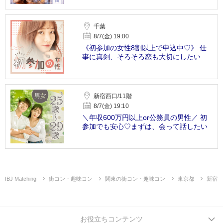
千葉
8/7(金) 19:00
《初参加の女性8割以上で申込中♡》 仕
事に真剣、そろそろ恋も大切にしたい
新宿西口/11階
8/7(金) 19:10
＼年収600万円以上or公務員の男性／ 初
参加でも安心♡まずは、会って話したい
IBJ Matching
街コン・趣味コン
関東の街コン・趣味コン
東京都
新宿
お役立ちコンテンツ