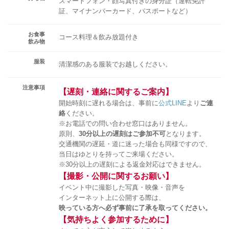
スマートフォン・顔写真付きの身分証（運転免許
証、マイナンバーカード、パスポートなど）
お食事
コース料理＆飲み放題付き
飲み物
服装
清潔感のある服装でお越しください。
注意事項
【遅刻・連絡に関するご案内】
開始時刻に遅れる場合は、事前に
公式LINE
より
ご連
絡
ください。
※お電話での問い合わせ窓口はありません。
原則、
30分以上の遅刻はご参加不可
となります。
交通機関の遅延・道に迷った場合も同様ですので、
当日はゆとりを持ってご来場ください。
※30分以上の遅刻による返金対応はできません。
【撮影・公開に関するお願い】
イベント中に撮影した写真・映像・音声を
インターネット上に公開する際は、
映っている方へ必ず事前に了承を取ってください。
【気持ちよく参加するために】