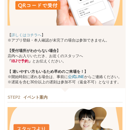
【
詳しくはコチラへ
】
※アプリ登録・本人確認が未完了の場合は参加できません。
【受付場所がわからない場合】
店内へお入りいただき、お近くのスタッフへ
「
IBJで予約
」
とお伝えください。
【
迷いやすい方もいるため早めのご来場を！】
※開始時刻に遅れる場合は、事前に
公式LINE
からご連絡ください。
※遅延を含む30分以上の遅刻は参加不可（返金不可）となります。
STEP2
イベント案内