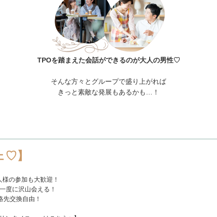
TPOを踏まえた会話ができるのが大人の男性♡
そんな方々とグループで盛り上がれば
きっと素敵な発展もあるかも…！
ェ♡】
人様の参加も大歓迎！
、一度に沢山会える！
絡先交換自由！