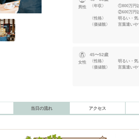
〈年収〉 ①800万円
男性
②600万円以上
〈性格〉 明るい・気
〈価値観〉 言葉遣いや
45〜52歳
〈性格〉 明るい・気
女性
〈価値観〉 言葉遣いや
当日の流れ
アクセス