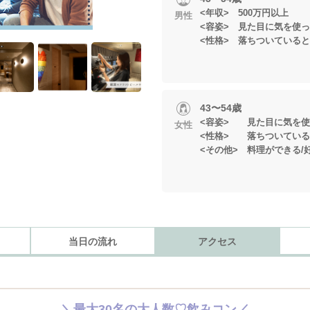
<年収> 500万円以上
男性
<容姿> 見た目に気を使
<性格> 落ちついている
43〜54歳
<容姿> 見た目に気を使
女性
<性格> 落ちついている
<その他> 料理ができる/
当日の流れ
アクセス
＼最大30名の大人数♡飲みコン／