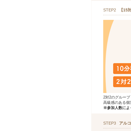
STEP2
【15
2対2のグルー
高級感のある個
※参加人数によ
STEP3
アル