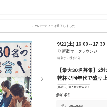
このパーティーは終了しました
9/21(土) 16:00～17:30
新宿/オークラウンジ
新宿から徒歩5分
【最大30名募集】2
乾杯♡同年代で盛り
15対15
大人数で飲み会！
参加条件
45〜54歳