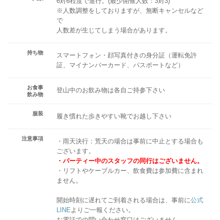
6対6程度で進行。(最少開催人数：3対3)
※人数調整をしておりますが、無断キャンセルなど
で
人数差が生じてしまう場合があります。
持ち物
スマートフォン・顔写真付きの身分証（運転免許
証、マイナンバーカード、パスポートなど）
お食事
登山中のお飲み物は各自ご持参下さい
飲み物
服装
履き慣れた歩きやすい靴でお越し下さい
注意事項
・雨天決行：荒天の場合は事前に中止とする場合も
ございます。
・パーティー中のスタッフの同行はございません。
・リフトやケーブルカー、飲食費は参加費に含まれ
ません。
開始時刻に遅れてご到着される場合は、事前に
公式
LINE
よりご一報ください。
お電話での問い合わせ窓口はございません。