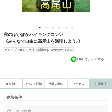
1
2
3
4
5
6
秋のぽかぽかハイキングコン♡
《みんなで自由に高尾山を満喫しよう♪》
グループで楽しく交流
会話のきっかけがたくさん
LINEでシェアする
参加条件
イベント詳細
当日の流れ
アクセス
注意事項
参加条件
31〜39歳