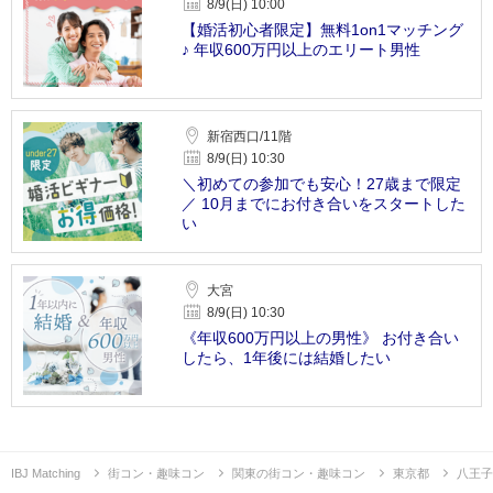
8/9(日) 10:00
【婚活初心者限定】無料1on1マッチング
♪ 年収600万円以上のエリート男性
新宿西口/11階
8/9(日) 10:30
＼初めての参加でも安心！27歳まで限定
／ 10月までにお付き合いをスタートした
い
大宮
8/9(日) 10:30
《年収600万円以上の男性》 お付き合い
したら、1年後には結婚したい
IBJ Matching
街コン・趣味コン
関東の街コン・趣味コン
東京都
八王子