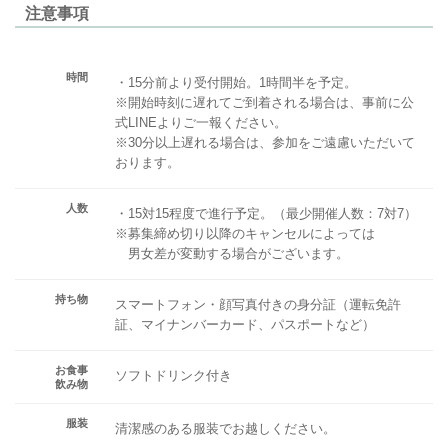
注意事項
時間
・15分前より受付開始。1時間半を予定。
※開始時刻に遅れてご到着される場合は、事前に公
式LINEよりご一報ください。
※30分以上遅れる場合は、参加をご遠慮いただいて
おります。
人数
・15対15程度で進行予定。（最少開催人数：7対7）
※募集締め切り以降のキャンセルによっては
男女差が変動する場合がございます。
持ち物
スマートフォン・顔写真付きの身分証（運転免許
証、マイナンバーカード、パスポートなど）
お食事
ソフトドリンク付き
飲み物
服装
清潔感のある服装でお越しください。