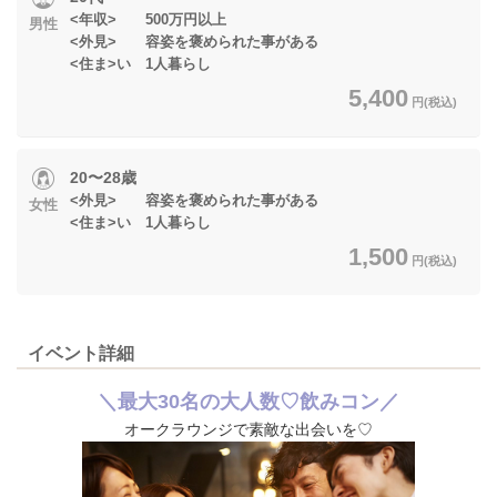
<年収> 500万円以上
男性
<外見> 容姿を褒められた事がある
<住ま>い 1人暮らし
5,400
円(税込)
20〜28歳
<外見> 容姿を褒められた事がある
女性
<住ま>い 1人暮らし
1,500
円(税込)
イベント詳細
＼最大30名の大人数♡飲みコン／
オークラウンジで素敵な出会いを♡