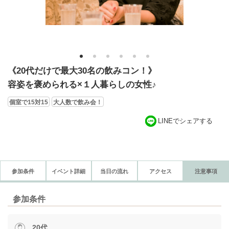
1
2
3
4
5
6
《20代だけで最大30名の飲みコン！》
容姿を褒められる×１人暮らしの女性♪
個室で15対15
大人数で飲み会！
LINEでシェアする
参加条件
イベント詳細
当日の流れ
アクセス
注意事項
参加条件
20代