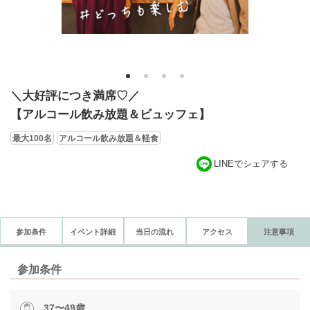
1
2
3
4
＼大好評につき満席♡／
【アルコール飲み放題＆ビュッフェ】
最大100名
アルコール飲み放題＆軽食
LINEでシェアする
参加条件
イベント詳細
当日の流れ
アクセス
注意事項
参加条件
37〜49歳