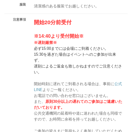
服装
清潔感のある服装でお越しください。
注意事項
開始20分前受付
※14:40より受付開始※
※遅刻厳禁※
必ず15:00までには会場にご到着ください。
15:30を過ぎた場合はイベントへのご参加が出来
ず、
遅刻によるご返金も致しかねますのでご注意くださ
い。
開始時刻に遅れてご到着される場合は、事前に
公式
LINE
よりご一報ください。
お電話での問い合わせ窓口はございません。
また、
原則30分以上の遅れてのご参加は
ご遠慮いた
だいております。
公共交通機関の延着時や道に迷われた場合も同様で
すので、お時間に余裕を持ってお越しください。
ご参加の皆さまに気持ちよく参加していただくため