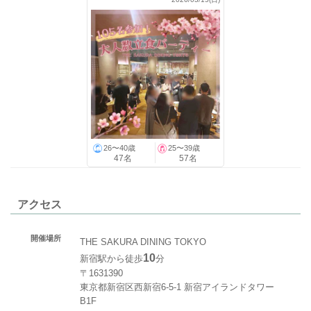
26〜40歳
25〜39歳
47名
57名
アクセス
開催場所
THE SAKURA DINING TOKYO
10
新宿駅から徒歩
分
〒1631390
東京都新宿区西新宿6-5-1 新宿アイランドタワー
B1F