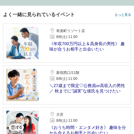
よく一緒に見られているイベント
もっと見る
有楽町リゾート店
8/8(土) 11:00
《年収700万円以上＆高身長の男性》 趣
味が合うお相手と出会いたい
新宿西口/11階
8/8(土) 11:00
＼27歳まで限定♡公務員or高収入の男性
／ 秋までに“誠実”な彼氏を見つけたい
大宮
8/8(土) 11:00
《おうち時間・エンタメ好き》 趣味を分
かち合えるお相手と出会いたい