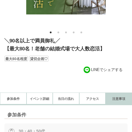
1
2
3
4
5
╲90名以上で満員御礼╱
【最大80名！老舗の結婚式場で大人数恋活】
最大80名程度
貸切企画♡
LINEでシェアする
参加条件
イベント詳細
当日の流れ
アクセス
注意事項
参加条件
30・40・50代