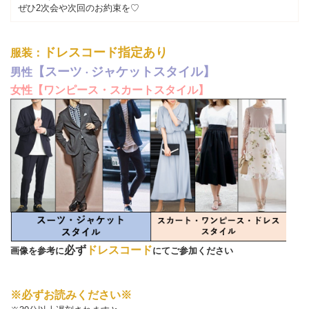
ぜひ2次会や次回のお約束を♡
ドレスコード指定あり
服装：
【スーツ
ジャケットスタイル】
男性
・
女性【ワンピース・スカートスタイル】
必ず
ドレスコード
画像を参考に
にてご参加ください
※必ずお読みください※