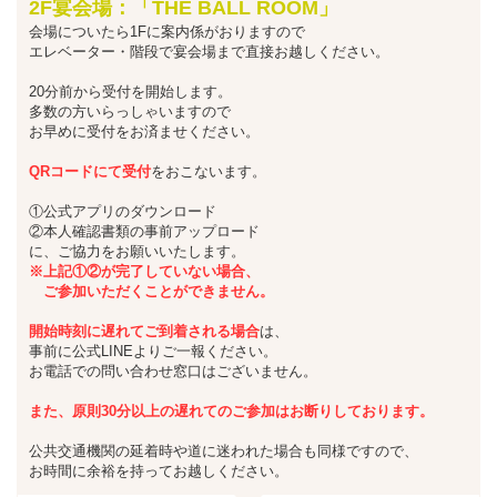
2F宴会場：「THE BALL ROOM」
会場についたら1Fに案内係がおりますので
エレベーター・階段で宴会場まで直接お越しください。
20分前から受付を開始します。
多数の方いらっしゃいますので
お早めに受付をお済ませください。
QRコードにて受付
をおこないます。
①公式アプリのダウンロード
②本人確認書類の事前アップロード
に、ご協力をお願いいたします。
※上記①②が完了していない場合、
ご参加いただくことができません。
開始時刻に遅れてご到着される場合
は、
事前に公式LINEよりご一報ください。
お電話での問い合わせ窓口はございません。
また、
原則30分以上の遅れてのご参加は
お断りしております。
公共交通機関の延着時や道に迷われた場合も同様ですので、
お時間に余裕を持ってお越しください。