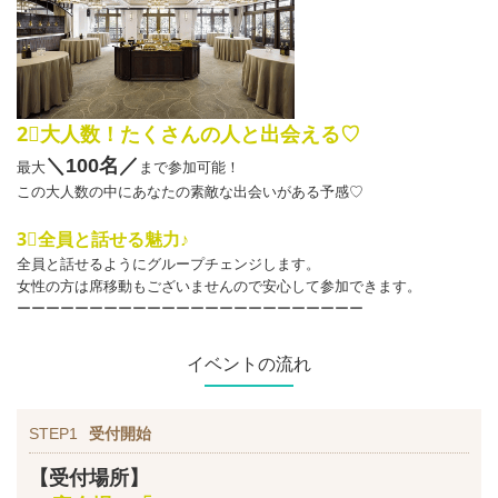
2⃣大人数！たくさんの人と出会える♡
＼100
名
／
最大
まで参加可能！
この大人数の中にあなたの素敵な出会いがある予感♡
3⃣全員と話せる魅力♪
全員と話せるようにグループチェンジします。
女性の方は席移動もございませんので安心して参加できます。
ーーーーーーーーーーーーーーーーーーーーーーーー
イベントの流れ
STEP1
受付開始
【受付場所】