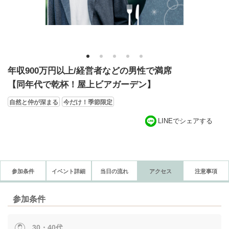
1
2
3
4
5
年収900万円以上/経営者などの男性で満席
【同年代で乾杯！屋上ビアガーデン】
自然と仲が深まる
今だけ！季節限定
LINEでシェアする
参加条件
イベント詳細
当日の流れ
アクセス
注意事項
参加条件
30・40代