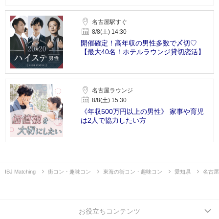
名古屋駅すぐ
8/8(土) 14:30
開催確定！高年収の男性多数で〆切♡
【最大40名！ホテルラウンジ貸切恋活】
名古屋ラウンジ
8/8(土) 15:30
《年収500万円以上の男性》 家事や育児
は2人で協力したい方
IBJ Matching
街コン・趣味コン
東海の街コン・趣味コン
愛知県
名古屋
お役立ちコンテンツ