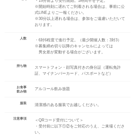
・15分前より受付開始。1時間半を予定。
※開始時刻に遅れてご到着される場合は、事前に公
式LINEよりご一報ください。
※30分以上遅れる場合は、参加をご遠慮いただいて
おります。
人数
・6対6程度で進行予定。（最少開催人数：3対3）
※募集締め切り以降のキャンセルによっては
男女差が変動する場合がございます。
持ち物
スマートフォン・顔写真付きの身分証（運転免許
証、マイナンバーカード、パスポートなど）
お食事
アルコール飲み放題
飲み物
服装
清潔感のある服装でお越しください。
注意事項
＜QRコード受付について＞
・受付前に以下①②をご対応のうえ、ご来場くださ
い。