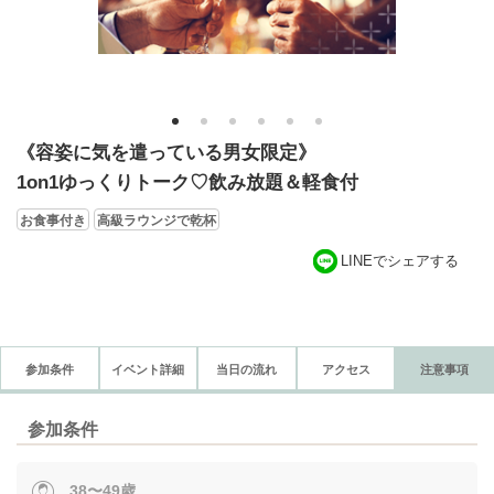
1
2
3
4
5
6
《容姿に気を遣っている男女限定》
1on1ゆっくりトーク♡飲み放題＆軽食付
お食事付き
高級ラウンジで乾杯
LINEでシェアする
参加条件
イベント詳細
当日の流れ
アクセス
注意事項
参加条件
38〜49歳