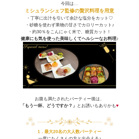
今回は…
ミシュランシェフ監修の贅沢料理を用意
・丁寧に出汁を引いて余計な塩分をカット♡
・砂糖を使わず果物の甘さでカロリーカット♪
・約30％をこんにゃく米で、糖質カット！
健康にも気を使った美味しくてヘルシーなお料理♪
お腹も満たされたパーティー後は、
「もう一杯、どうですか？」
とお誘いもありかも
♥
1．最大20名の大人数パーティー
一度にたくさんの方と出会える♪