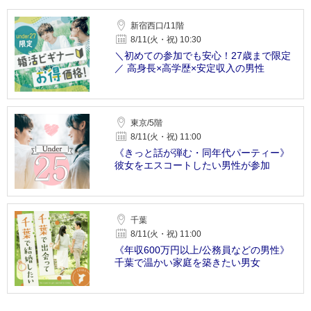
新宿西口/11階
8/11(火・祝) 10:30
＼初めての参加でも安心！27歳まで限定
／ 高身長×高学歴×安定収入の男性
東京/5階
8/11(火・祝) 11:00
《きっと話が弾む・同年代パーティー》
彼女をエスコートしたい男性が参加
千葉
8/11(火・祝) 11:00
《年収600万円以上/公務員などの男性》
千葉で温かい家庭を築きたい男女