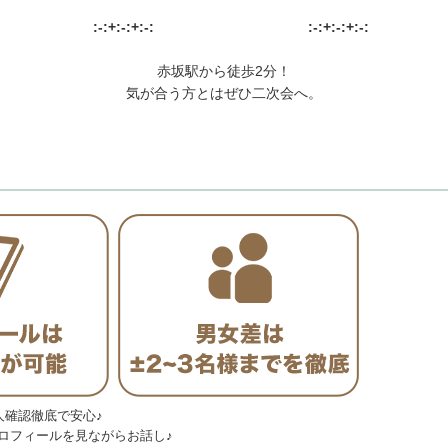
:-:+:-:+:-:
:-:+:-:+:-:
赤坂駅から徒歩2分！
気が合う方とはぜひ二次会へ。
人確認徹底で安心♪
ロフィールを見ながらお話し♪