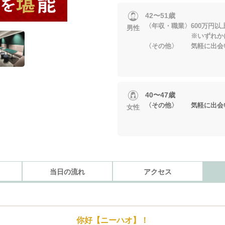
42〜51歳
〈年収・職業〉600万円
男性
※いずれかに当
〈その他〉 気軽に出会
40〜47歳
〈その他〉 気軽に出会
女性
当日の流れ
アクセス
你好【ニーハオ】！