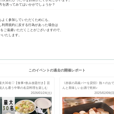
方を誘ってみてはいかがでしょうか？
ちよく参加していただくためにも、
し利用規約に反する行為があった場合は
利用をご遠慮いただくことがございますので、
いいたします。
このイベントの過去の開催レポート
最大30名♡【食事+飲み放題付き】芸
《赤坂の高級バーを貸切》熱々のお
能人も通う中華の名店料理を楽しむ
んと美味しいお酒で乾杯♪
会！
2026/01/24(土)
2025/02/09(日