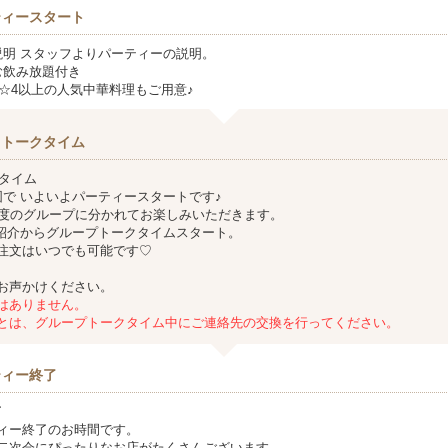
ティースタート
説明 スタッフよりパーティーの説明。
む飲み放題付き
ミ☆4以上の人気中華料理もご用意♪
＆トークタイム
クタイム
図で いよいよパーティースタートです♪
度のグループに分かれてお楽しみいただきます。
己紹介からグループトークタイムスタート。
注文はいつでも可能です♡
お声かけください。
はありません。
は、グループトークタイム中にご連絡先の交換を行ってください。
ティー終了
了
ィー終了のお時間です。
二次会にぴったりなお店がたくさんございます。