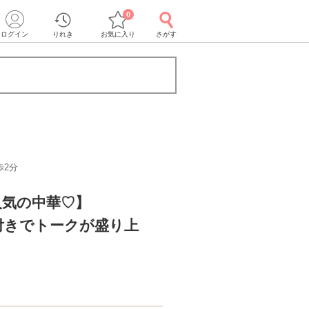
0
ログイン
りれき
お気に入り
さがす
歩2分
人気の中華♡】
付きでトークが盛り上