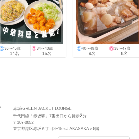
36〜45歳
34〜43歳
40〜49歳
38〜47歳
14名
15名
9名
8名
所
赤坂/GREEN JACKET LOUNGE
2
千代田線「赤坂駅」7番出口から徒歩
分
〒107-0052
東京都港区赤坂６丁目3−15＜J AKASAKA＞8階