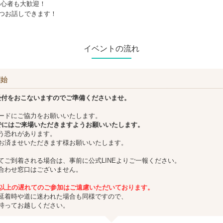
初心者も大歓迎！
ずつお話しできます！
イベントの流れ
開始
受付をおこないますのでご準備くださいませ。
ードにご協力をお願いいたします。
でにはご来場いただきますようお願いいたします。
う恐れがあります。
お済ませいただきます様お願いいたします。
てご到着される場合は、事前に公式LINEよりご一報ください。
合わせ窓口はございません。
分以上の遅れてのご参加はご遠慮いただいております。
延着時や道に迷われた場合も同様ですので、
持ってお越しください。