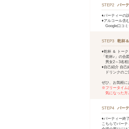
STEP2
パー
♦パーティーの
♦アルコール含
Google口コ
STEP3
乾杯
♦乾杯 ＆ トー
「乾杯♪」の合
男女2～3名程
♦自己紹介 自
ドリンクのご
ぜひ、お気軽に
※フリータイム
気になった方と
STEP4
パー
♦パーティー終
こちらでパーテ
会場の周りには