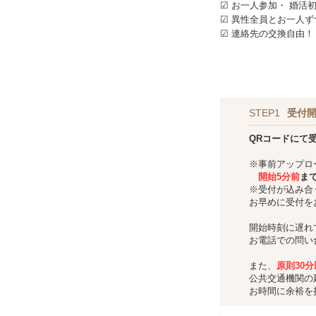
☑ お一人参加・ 婚活
☑ 異性全員とお一人
☑ 連絡先の交換自由！
STEP1
受付
QRコードにて
※事前アップロ
開始5分前
ま
※受付が込み合
お早めに受付を
開始時刻に遅れ
お電話での問い
また、
原則30
公共交通機関の
お時間に余裕を