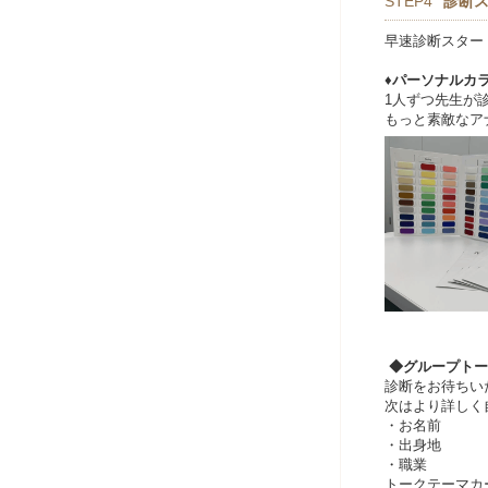
STEP4
診断
早速診断スター
♦パーソナルカ
1人ずつ先生が
もっと素敵なア
◆グループトー
診断をお待ちい
次はより詳しく
・お名前
・出身地
・職業
トークテーマカ