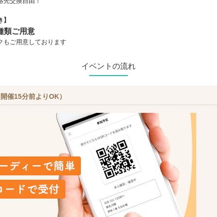
絡先交換自由！
き】
種類ご用意
クもご用意しております
イベントの流れ
開催15分前よりOK）