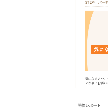
STEP4
パー
気になる方や、
２次会にお誘い
開催レポート