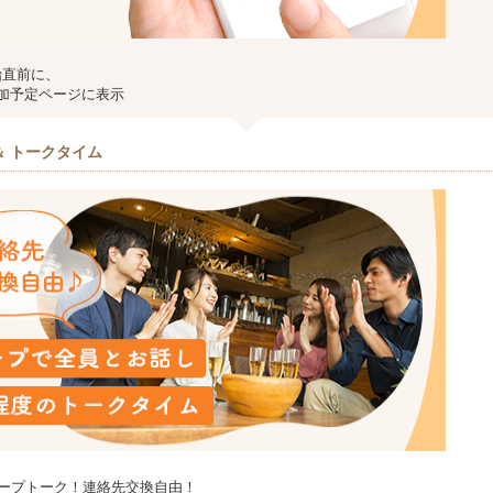
始直前に、
加予定ページに表示
＆ トークタイム
ループトーク！連絡先交換自由！