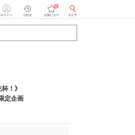
0
ログイン
りれき
お気に入り
さがす
乾杯！》
限定企画