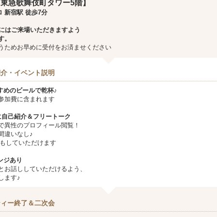
東急歌舞伎町タワー5階】
 新宿駅 徒歩7分
にはご来場いただきますよう
す。
うためお早めに受付をお済ませください
紹介・イベント説明
すめのビールで乾杯♪
参加費に含まれます
に自己紹介＆フリートーク
で異性のプロフィール閲覧！
間違いなし♪
換もしていただけます
ンジあり
とお話ししていただけるよう、
します♪
ティー終了＆二次会