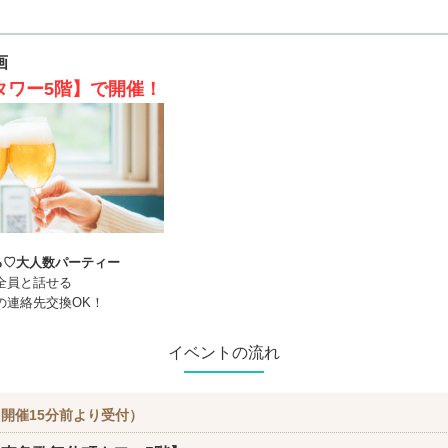
画
タワー5階】で開催！
る♡大人数パーティー
全員と話せる
の連絡先交換OK！
イベントの流れ
開催15分前より受付）