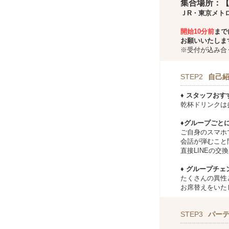
集合場所：【
ＪR・東京メトロ
開始10分前
まで
お願いいたしま
※受付が込み合
STEP2
自己
♦ スタッフおす
乾杯ドリンクは
♦グループごと
ご自身のスマホ
会話が弾むこと
直接LINEの交
♦ グループチェ
たくさんの異性
お席替えをいた
STEP3
パー