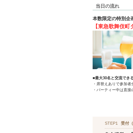
当日の流れ
本数限定の特別企
【東急歌舞伎町
■最大30名と交流でき
・席替えありで参加者
・パーティー中は直接
STEP1
受付（