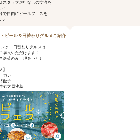
はスタッフ進行なしの交流を
い！
様で自由にビールフェスを
い♪
フトビール＆日替わりグルメご紹介
リンク、日替わりグルメは
ご購入いただけます！
ス決済のみ（現金不可）
メ】
ゴーカレー
王将餃子
和牛壱之屋浅草