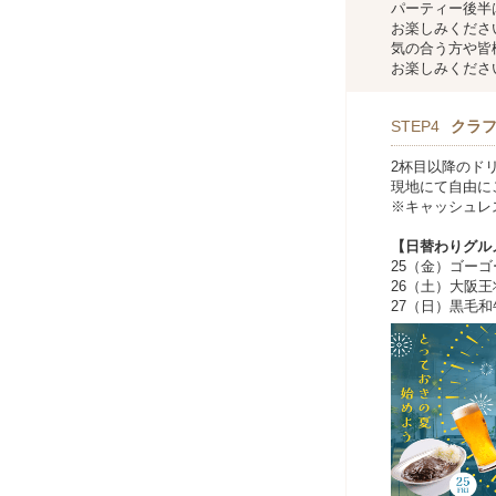
パーティー後半
お楽しみくださ
気の合う方や皆
お楽しみくださ
STEP4
クラ
2杯目以降のド
現地にて自由に
※キャッシュレ
【日替わりグル
25（金）ゴー
26（土）大阪
27（日）黒毛