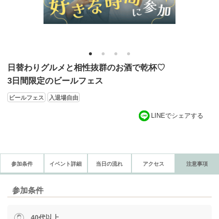
1
2
3
4
日替わりグルメと相性抜群のお酒で乾杯♡
3日間限定のビールフェス
ビールフェス
入退場自由
LINEでシェアする
参加条件
イベント詳細
当日の流れ
アクセス
注意事項
参加条件
40代以上