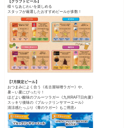
【クラフトビール】
様々なあじわいを楽しめる
スタッフが厳選したおすすめビールが多数！
【7月限定ビール】
おつまみによく合う《名古屋味噌ラガー》や、
暑～い夏にぴったり！
ほどよい酸味のフルーツラガー《九州RAFT日向夏》
スッキリ後味の《ブルックリンサマーエール》
清涼感たっぷり《青のラガー》もご用意♪