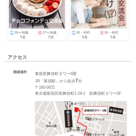
29〜38歳
27〜36歳
30・40代
30・40代
5名
5名
6名
5名
アクセス
開催場所
東急歌舞伎町タワー5階
7
JR「新宿駅」から徒歩
分
〒160-0021
東京都新宿区歌舞伎町1-29-1 歌舞伎町タワー5F